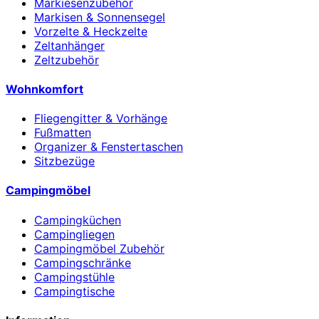
Markiesenzubehör
Markisen & Sonnensegel
Vorzelte & Heckzelte
Zeltanhänger
Zeltzubehör
Wohnkomfort
Fliegengitter & Vorhänge
Fußmatten
Organizer & Fenstertaschen
Sitzbezüge
Campingmöbel
Campingküchen
Campingliegen
Campingmöbel Zubehör
Campingschränke
Campingstühle
Campingtische