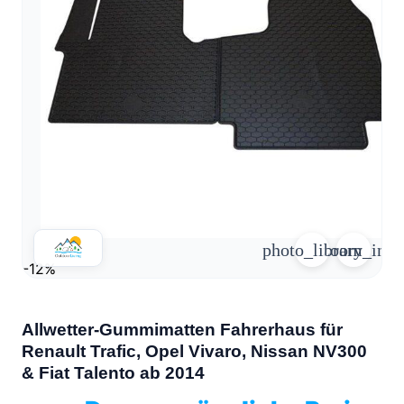
arrow_forward
person
favorite_border
shopping_cart
Login
Wunschliste
Warenkorb
Über
groups
uns
mail
Kontakt
help
FAQ
photo_library
zoom_in
car_repair
Fahrzeugausbau
-12%
Alle
article
Artikel
Allwetter-Gummimatten Fahrerhaus für
WhatsApp
Renault Trafic, Opel Vivaro, Nissan NV300
Support
& Fiat Talento ab 2014
+39