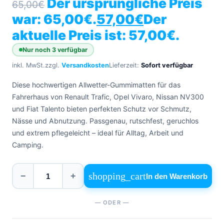
Der ursprüngliche Preis
65,00
€
0471
phone
962
war: 65,00€.
57,00
€
Der
540
aktuelle Preis ist: 57,00€.
4,6
Nur noch 3 verfügbar
Google
inkl. MwSt.
zzgl.
Versandkosten
Lieferzeit:
Sofort verfügbar
Facebook
Instagram
Diese hochwertigen Allwetter-Gummimatten für das
Fahrerhaus von Renault Trafic, Opel Vivaro, Nissan NV300
und Fiat Talento bieten perfekten Schutz vor Schmutz,
Nässe und Abnutzung. Passgenau, rutschfest, geruchlos
und extrem pflegeleicht – ideal für Alltag, Arbeit und
Camping.
shopping_cart
−
+
In den Warenkorb
— ODER —