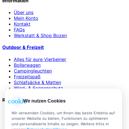
Information
Über uns
Mein Konto
Kontakt
FAQs
Werkstatt & Shop Bozen
Outdoor & Freizeit
Alles für eure Vierbeiner
Bollerwagen
Campingleuchten
Freizeitspaß
Schlafsäcke & Matten
Wind- & Sonnenschutz
Rechtliches
cookie
Wir nutzen Cookies
AGB
Wir verwenden Cookies, um Ihnen das beste Erlebnis auf
Impressum
unserer Website zu bieten, Funktionen zu optimieren
Datenschutzerklärung
und personalisierte Inhalte zu zeigen. Weitere Infos in