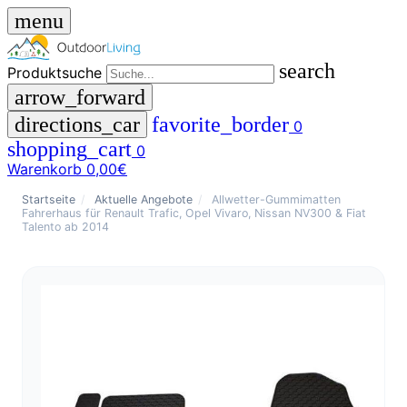
menu
search
Produktsuche
arrow_forward
directions_car
favorite_border
0
shopping_cart
0
Warenkorb
0,00€
close
Startseite
/
Aktuelle Angebote
/
Allwetter-Gummimatten
Fahrerhaus für Renault Trafic, Opel Vivaro, Nissan NV300 & Fiat
Talento ab 2014
menu
storefront
Menü
Shop
🇩🇪
DE
🇮🇹
IT
Produktsuche
search