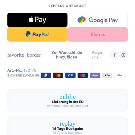
EXPRESS CHECKOUT
Zur Wunschliste
Folge
favorite_border
hinzufügen
uns:
Art.-Nr.:
132178
SICHERE ZAHLUNG:
public
Lieferung in der EU
Versandkosten im Checkout
replay
14 Tage Rückgabe
einfach & kostenlos