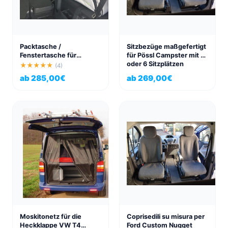
Packtasche /
Sitzbezüge maßgefertigt
Fenstertasche für
für Pössl Campster mit 4
Seitenfenster VW Caddy
oder 6 Sitzplätzen
★★★★★
(4)
Maxi, rechts oder links,
ab
285,00
€
ab
269,00
€
Baujahr 2015 – 2020
Moskitonetz für die
Coprisedili su misura per
Heckklappe VW T4
Ford Custom Nugget