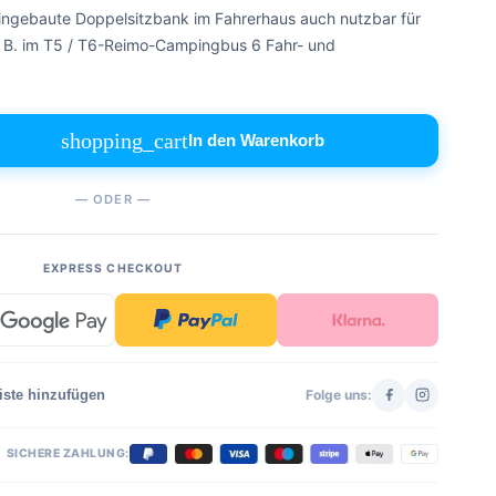
eingebaute Doppelsitzbank im Fahrerhaus auch nutzbar für
 B. im T5 / T6-Reimo-Campingbus 6 Fahr- und
shopping_cart
In den Warenkorb
— ODER —
EXPRESS CHECKOUT
iste hinzufügen
Folge uns:
SICHERE ZAHLUNG: