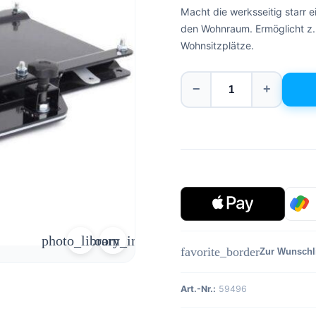
Macht die werksseitig starr 
den Wohnraum. Ermöglicht z.
Wohnsitzplätze.
−
+
photo_library
zoom_in
favorite_border
Zur Wunschl
Art.-Nr.:
59496