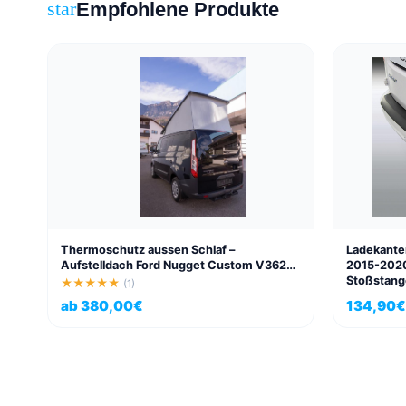
Empfohlene Produkte
star
Thermoschutz aussen Schlaf –
Ladekante
Aufstelldach Ford Nugget Custom V362
2015-2020 
bis 2024
Stoßstang
★★★★★
(1)
ab
380,00
€
134,90
€