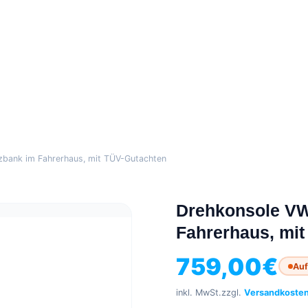
zbank im Fahrerhaus, mit TÜV-Gutachten
Drehkonsole VW 
Fahrerhaus, mi
759,00
€
Auf
inkl. MwSt.
zzgl.
Versandkoste