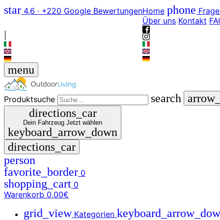
star
phone
4,6 · +220 Google Bewertungen
Home
Frage
Über uns
Kontakt
FA
|
menu
search
arrow
Produktsuche
directions_car
Dein Fahrzeug
Jetzt wählen
keyboard_arrow_down
directions_car
person
favorite_border
0
shopping_cart
0
Warenkorb
0,00€
grid_view
keyboard_arrow_do
Kategorien