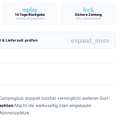
replay
lock
14 Tage Rückgabe
Sichere Zahlung
einfach & kostenlos
SSL-verschlüsselt
expand_more
 & Lieferzeit prüfen
ampingbus doppelt nutzbar •ermöglicht weiteren Gurt-
achten
Macht die werksseitig starr eingebaute
Wohnsitzplätze.