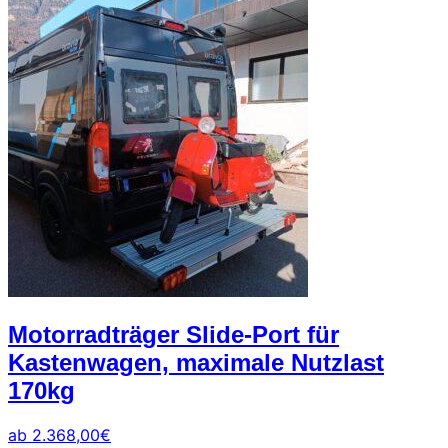
0471
phone
962
540
4,6
Google
Facebook
Instagram
Motorradträger Slide-Port für
Kastenwagen, maximale Nutzlast
170kg
ab
2.368,00
€