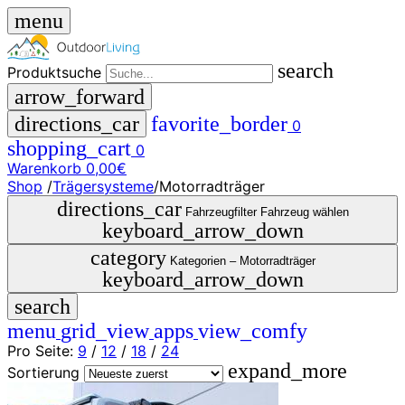
menu
search
Produktsuche
arrow_forward
directions_car
favorite_border
0
shopping_cart
0
Warenkorb
0,00€
Shop
/
Trägersysteme
/
Motorradträger
close
directions_car
Fahrzeugfilter
Fahrzeug wählen
keyboard_arrow_down
menu
storefront
category
Menü
Shop
Kategorien –
Motorradträger
keyboard_arrow_down
🇩🇪
search
DE
🇮🇹
menu
grid_view
apps
view_comfy
IT
Pro Seite:
9
/
12
/
18
/
24
expand_more
Produktsuche
Sortierung
search