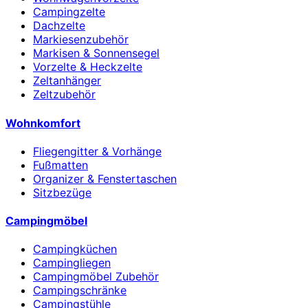
Campingzelte
Dachzelte
Markiesenzubehör
Markisen & Sonnensegel
Vorzelte & Heckzelte
Zeltanhänger
Zeltzubehör
Wohnkomfort
Fliegengitter & Vorhänge
Fußmatten
Organizer & Fenstertaschen
Sitzbezüge
Campingmöbel
Campingküchen
Campingliegen
Campingmöbel Zubehör
Campingschränke
Campingstühle