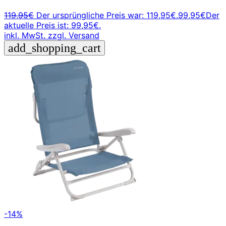
119,95
€
Der ursprüngliche Preis war: 119,95€.
99,95
€
Der
aktuelle Preis ist: 99,95€.
inkl. MwSt.
zzgl. Versand
add_shopping_cart
-14%