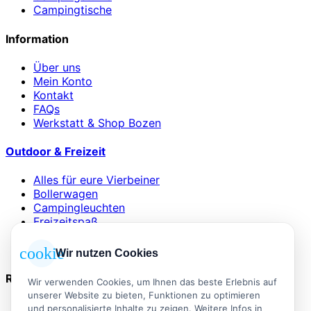
Campingtische
Information
Über uns
Mein Konto
Kontakt
FAQs
Werkstatt & Shop Bozen
Outdoor & Freizeit
Alles für eure Vierbeiner
Bollerwagen
Campingleuchten
Freizeitspaß
Schlafsäcke & Matten
Wind- & Sonnenschutz
cookie
Wir nutzen Cookies
Rechtliches
Wir verwenden Cookies, um Ihnen das beste Erlebnis auf
unserer Website zu bieten, Funktionen zu optimieren
AGB
und personalisierte Inhalte zu zeigen. Weitere Infos in