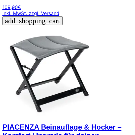
109,90
€
inkl. MwSt.
zzgl. Versand
add_shopping_cart
PIACENZA Beinauflage & Hocker –