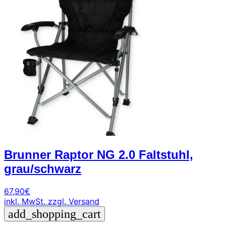
0471
phone
962
540
4,6
Google
Facebook
Instagram
Brunner Raptor NG 2.0 Faltstuhl,
grau/schwarz
67,90
€
inkl. MwSt.
zzgl. Versand
add_shopping_cart