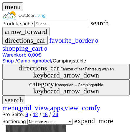
menu
search
Produktsuche
arrow_forward
directions_car
favorite_border
0
shopping_cart
0
Warenkorb
0,00€
Shop
/
Campingmöbel
/
Campingstühle
close
directions_car
Fahrzeugfilter
Fahrzeug wählen
keyboard_arrow_down
menu
storefront
category
Menü
Shop
Kategorien –
Campingstühle
keyboard_arrow_down
🇩🇪
search
DE
🇮🇹
menu
grid_view
apps
view_comfy
IT
Pro Seite:
9
/
12
/
18
/
24
expand_more
Produktsuche
Sortierung
search