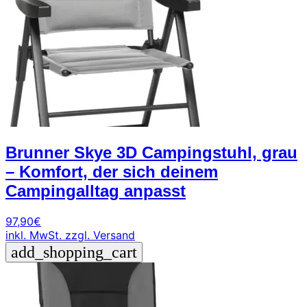
Brunner Skye 3D Campingstuhl, grau
– Komfort, der sich deinem
Campingalltag anpasst
97,90
€
inkl. MwSt.
zzgl. Versand
add_shopping_cart