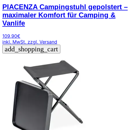
PIACENZA Campingstuhl gepolstert –
maximaler Komfort für Camping &
Vanlife
109,90
€
inkl. MwSt.
zzgl. Versand
add_shopping_cart