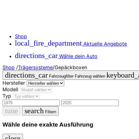
Shop
local_fire_department
Aktuelle Angebote
directions_car
Wähle dein Auto
Shop
/
Trägersysteme
/
Gepäckboxen
directions_car
keyboard
Fahrzeugfilter
Fahrzeug wählen
Hersteller
Modell
Typ
tune
search
Filtern
Wähle deine exakte Ausführung
close