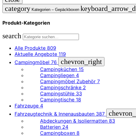
category
keyboard_arrow_
Kategorien –
Gepäckboxen
Produkt-Kategorien
search
Alle Produkte
809
Aktuelle Angebote
119
chevron_right
Campingmöbel
76
Campingküchen
15
Campingliegen
4
Campingmöbel Zubehör
7
Campingschränke
2
Campingstühle
33
Campingtische
18
Fahrzeuge
4
chevron_
Fahrzeugtechnik & Innenausbauten
387
Abdeckungen & Isoliermatten
83
Batterien
24
Campingboxen
8