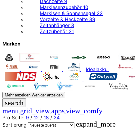
Dachzelte
9
Markiesenzubehör
10
Markisen & Sonnensegel
22
Vorzelte & Heckzelte
39
Zeltanhänger
3
Zeltzubehör
21
Marken
Idealakku
Mehr anzeigen
Weniger anzeigen
search
menu
grid_view
apps
view_comfy
Pro Seite:
9
/
12
/
18
/
24
expand_more
Sortierung