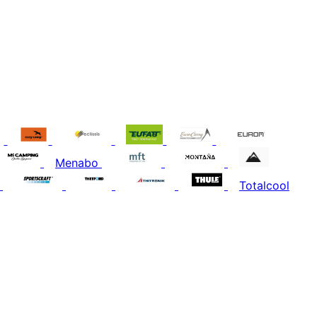
Menabo
Totalcool