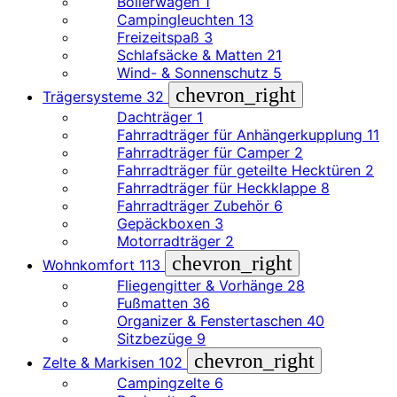
Bollerwagen
1
Campingleuchten
13
Freizeitspaß
3
Schlafsäcke & Matten
21
Wind- & Sonnenschutz
5
chevron_right
Trägersysteme
32
Dachträger
1
Fahrradträger für Anhängerkupplung
11
Fahrradträger für Camper
2
Fahrradträger für geteilte Hecktüren
2
Fahrradträger für Heckklappe
8
Fahrradträger Zubehör
6
Gepäckboxen
3
Motorradträger
2
chevron_right
Wohnkomfort
113
Fliegengitter & Vorhänge
28
Fußmatten
36
Organizer & Fenstertaschen
40
Sitzbezüge
9
chevron_right
Zelte & Markisen
102
Campingzelte
6