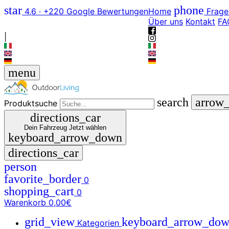
star
phone
4,6 · +220 Google Bewertungen
Home
Frage
Über uns
Kontakt
FA
|
menu
search
arrow
Produktsuche
directions_car
Dein Fahrzeug
Jetzt wählen
keyboard_arrow_down
directions_car
person
favorite_border
0
shopping_cart
0
Warenkorb
0,00€
grid_view
keyboard_arrow_do
Kategorien