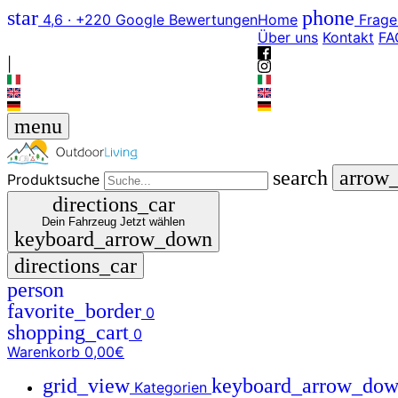
star
phone
4,6 · +220 Google Bewertungen
Home
Frage
Über uns
Kontakt
FA
|
menu
search
arrow
Produktsuche
directions_car
Dein Fahrzeug
Jetzt wählen
keyboard_arrow_down
directions_car
person
favorite_border
0
shopping_cart
0
Warenkorb
0,00€
grid_view
keyboard_arrow_do
Kategorien