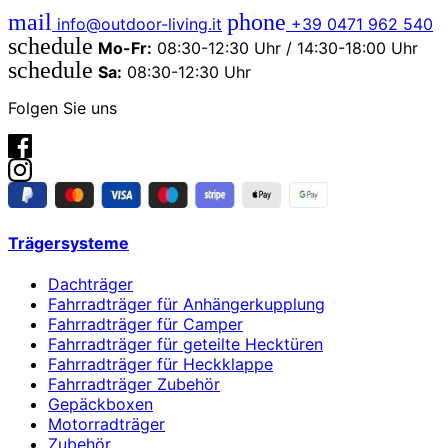
mail
phone
info@outdoor-living.it
+39 0471 962 540
schedule
Mo-Fr:
08:30-12:30 Uhr / 14:30-18:00 Uhr
schedule
Sa:
08:30-12:30 Uhr
Folgen Sie uns
Trägersysteme
Dachträger
Fahrradträger für Anhängerkupplung
Fahrradträger für Camper
Fahrradträger für geteilte Hecktüren
Fahrradträger für Heckklappe
Fahrradträger Zubehör
Gepäckboxen
Motorradträger
Zubehör