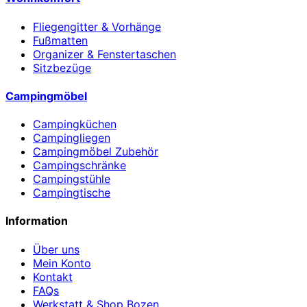
Fliegengitter & Vorhänge
Fußmatten
Organizer & Fenstertaschen
Sitzbezüge
Campingmöbel
Campingküchen
Campingliegen
Campingmöbel Zubehör
Campingschränke
Campingstühle
Campingtische
Information
Über uns
Mein Konto
Kontakt
FAQs
Werkstatt & Shop Bozen