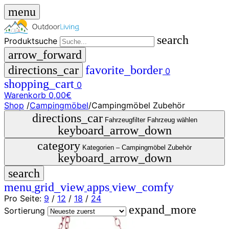
menu
search
Produktsuche
arrow_forward
directions_car
favorite_border
0
shopping_cart
0
Warenkorb
0,00€
Shop
/
Campingmöbel
/
Campingmöbel Zubehör
close
directions_car
Fahrzeugfilter
Fahrzeug wählen
keyboard_arrow_down
menu
storefront
category
Menü
Shop
Kategorien –
Campingmöbel Zubehör
keyboard_arrow_down
🇩🇪
search
DE
🇮🇹
menu
grid_view
apps
view_comfy
IT
Pro Seite:
9
/
12
/
18
/
24
expand_more
Produktsuche
Sortierung
search