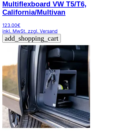
Multiflexboard VW T5/T6,
California/Multivan
123,00
€
inkl. MwSt.
zzgl. Versand
add_shopping_cart