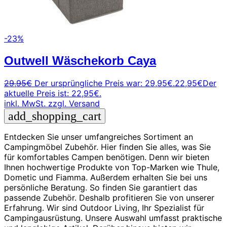
-23%
Outwell Wäschekorb Caya
29,95
€
Der ursprüngliche Preis war: 29,95€.
22,95
€
Der
aktuelle Preis ist: 22,95€.
inkl. MwSt.
zzgl. Versand
add_shopping_cart
Entdecken Sie unser umfangreiches Sortiment an
Campingmöbel Zubehör. Hier finden Sie alles, was Sie
für komfortables Campen benötigen. Denn wir bieten
Ihnen hochwertige Produkte von Top-Marken wie Thule,
Dometic und Fiamma. Außerdem erhalten Sie bei uns
persönliche Beratung. So finden Sie garantiert das
passende Zubehör. Deshalb profitieren Sie von unserer
Erfahrung. Wir sind Outdoor Living, Ihr Spezialist für
Campingausrüstung. Unsere Auswahl umfasst praktische