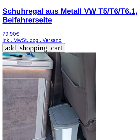
Schuhregal aus Metall VW T5/T6/T6.1,
Beifahrerseite
79,90
€
inkl. MwSt.
zzgl. Versand
add_shopping_cart