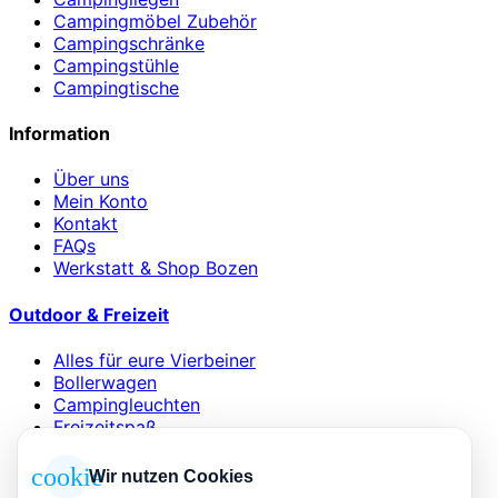
Campingmöbel Zubehör
Campingschränke
Campingstühle
Campingtische
Information
Über uns
Mein Konto
Kontakt
FAQs
Werkstatt & Shop Bozen
Outdoor & Freizeit
Alles für eure Vierbeiner
Bollerwagen
Campingleuchten
Freizeitspaß
Schlafsäcke & Matten
Wind- & Sonnenschutz
cookie
Wir nutzen Cookies