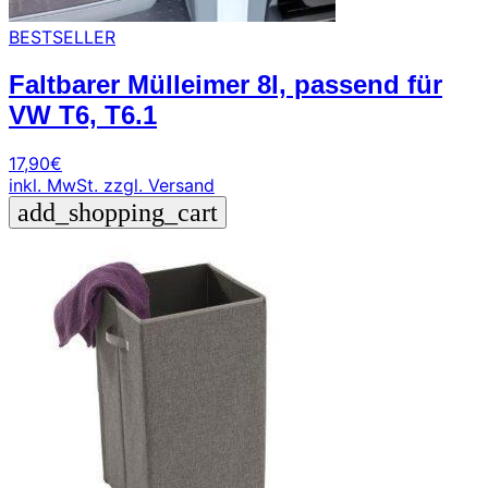
BESTSELLER
Faltbarer Mülleimer 8l, passend für
VW T6, T6.1
17,90
€
inkl. MwSt.
zzgl. Versand
add_shopping_cart