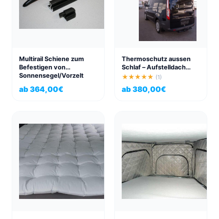
Multirail Schiene zum
Thermoschutz aussen
Befestigen von
Schlaf – Aufstelldach
Sonnensegel/Vorzelt
Ford Nugget Custom
★★★★★
(1)
Volkswagen
V362 bis 2024
ab
364,00
€
ab
380,00
€
VWT4/T5/T6 rechts