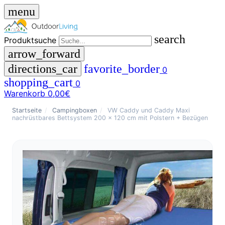
menu
search
Produktsuche
arrow_forward
directions_car
favorite_border
0
shopping_cart
0
Warenkorb
0,00€
close
Startseite
/
Campingboxen
/
VW Caddy und Caddy Maxi
nachrüstbares Bettsystem 200 x 120 cm mit Polstern + Bezügen
menu
storefront
Menü
Shop
🇩🇪
DE
🇮🇹
IT
Produktsuche
search