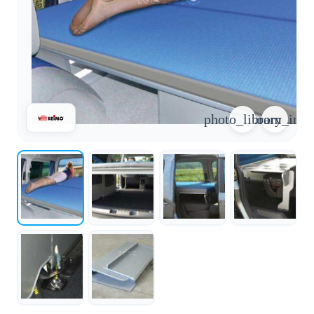
arrow_forward
person
favorite_border
shopping_cart
Login
Wunschliste
Warenkorb
Über
groups
uns
photo_library
zoom_in
mail
Kontakt
help
FAQ
car_repair
Fahrzeugausbau
Alle
article
Artikel
WhatsApp
Support
+39