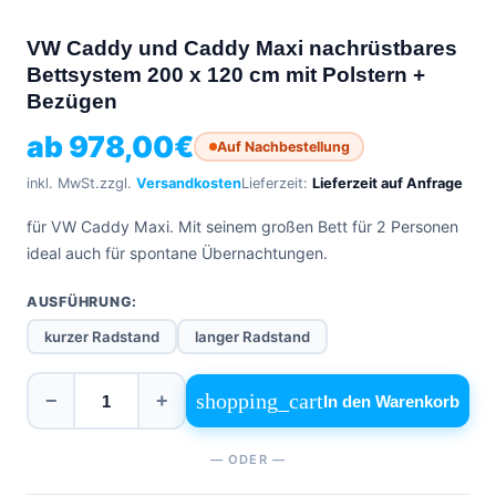
0471
phone
962
VW Caddy und Caddy Maxi nachrüstbares
540
Bettsystem 200 x 120 cm mit Polstern +
Bezügen
4,6
Google
ab
978,00
€
Auf Nachbestellung
Facebook
Instagram
inkl. MwSt.
zzgl.
Versandkosten
Lieferzeit:
Lieferzeit auf Anfrage
für VW Caddy Maxi. Mit seinem großen Bett für 2 Personen
ideal auch für spontane Übernachtungen.
AUSFÜHRUNG:
kurzer Radstand
langer Radstand
shopping_cart
−
+
In den Warenkorb
— ODER —