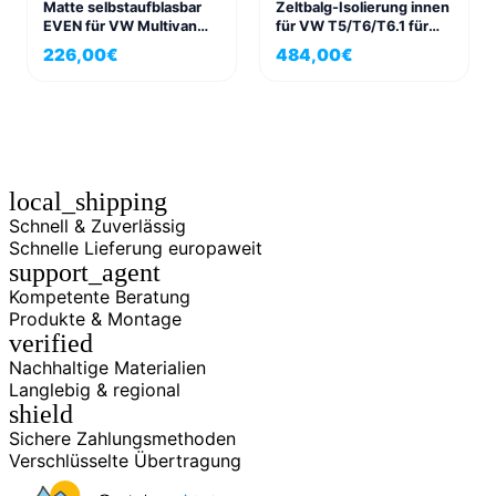
Matte selbstaufblasbar
Zeltbalg-Isolierung innen
EVEN für VW Multivan
für VW T5/T6/T6.1 für
und California Beach
California und California
226,00
€
484,00
€
198×152
Beach
local_shipping
Schnell & Zuverlässig
Schnelle Lieferung europaweit
support_agent
Kompetente Beratung
Produkte & Montage
verified
Nachhaltige Materialien
Langlebig & regional
shield
Sichere Zahlungsmethoden
Verschlüsselte Übertragung