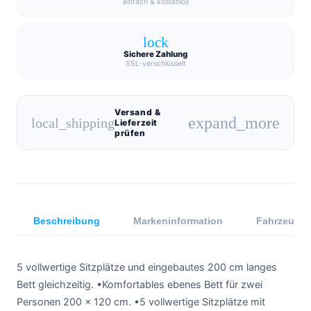
einfach & kostenlos
lock
Sichere Zahlung
SSL-verschlüsselt
Versand &
expand_more
local_shipping
Lieferzeit
prüfen
Beschreibung
Markeninformation
Fahrzeugkom
5 vollwertige Sitzplätze und eingebautes 200 cm langes
Bett gleichzeitig. •Komfortables ebenes Bett für zwei
Personen 200 x 120 cm. •5 vollwertige Sitzplätze mit