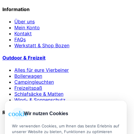
Information
Über uns
Mein Konto
Kontakt
FAQs
Werkstatt & Shop Bozen
Outdoor & Freizeit
Alles für eure Vierbeiner
Bollerwagen
Campingleuchten
Freizeitspaß
Schlafsäcke & Matten
Wind- & Sonnenschutz
Rechtliches
cookie
Wir nutzen Cookies
AGB
Wir verwenden Cookies, um Ihnen das beste Erlebnis auf
Impressum
unserer Website zu bieten, Funktionen zu optimieren