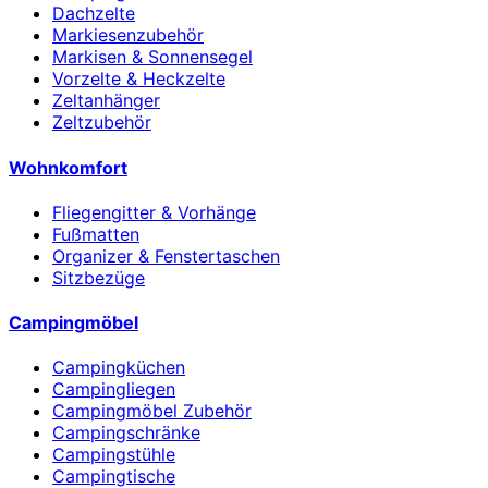
Dachzelte
Markiesenzubehör
Markisen & Sonnensegel
Vorzelte & Heckzelte
Zeltanhänger
Zeltzubehör
Wohnkomfort
Fliegengitter & Vorhänge
Fußmatten
Organizer & Fenstertaschen
Sitzbezüge
Campingmöbel
Campingküchen
Campingliegen
Campingmöbel Zubehör
Campingschränke
Campingstühle
Campingtische