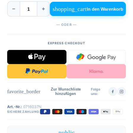
shopping_cart
−
+
In den Warenkorb
— ODER —
EXPRESS CHECKOUT
Zur Wunschliste
Folge
favorite_border
hinzufügen
uns:
Art.-Nr.:
0716037N
SICHERE ZAHLUNG:
public