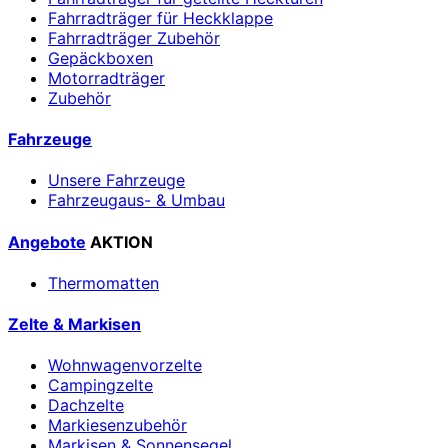
Fahrradträger für Heckklappe
Fahrradträger Zubehör
Gepäckboxen
Motorradträger
Zubehör
Fahrzeuge
Unsere Fahrzeuge
Fahrzeugaus- & Umbau
Angebote
AKTION
Thermomatten
Zelte & Markisen
Wohnwagenvorzelte
Campingzelte
Dachzelte
Markiesenzubehör
Markisen & Sonnensegel