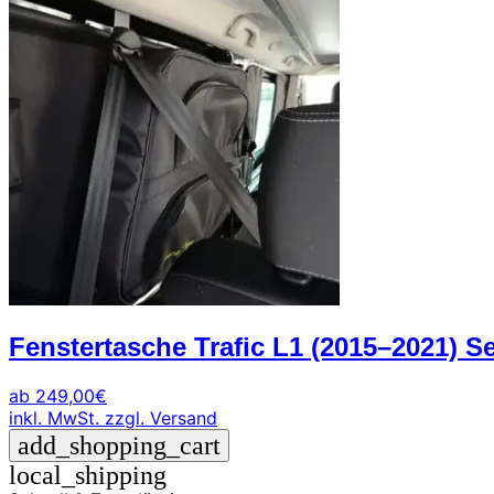
Fenstertasche Trafic L1 (2015–2021) S
ab
249,00
€
inkl. MwSt.
zzgl. Versand
add_shopping_cart
local_shipping