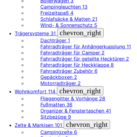
Bollerwagen
3
Campingleuchten
13
Freizeitspaß
4
Schlafsäcke & Matten
21
Wind- & Sonnenschutz
5
chevron_right
Trägersysteme
31
Dachträger
1
Fahrradträger für Anhängerkupplung
11
Fahrradträger für Camper
2
Fahrradträger für geteilte Hecktüren
2
Fahrradträger für Heckklappe
8
Fahrradträger Zubehör
6
Gepäckboxen
2
Motorradträger
2
chevron_right
Wohnkomfort
114
Fliegengitter & Vorhänge
28
Fußmatten
36
Organizer & Fenstertaschen
41
Sitzbezüge
9
chevron_right
Zelte & Markisen
101
Campingzelte
6