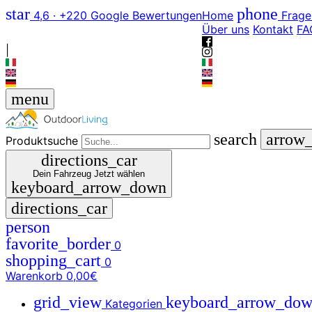
star
phone
4,6 · +220 Google Bewertungen
Home
Frage
Über uns
Kontakt
FA
|
menu
search
arrow
Produktsuche
directions_car
Dein Fahrzeug
Jetzt wählen
keyboard_arrow_down
directions_car
person
favorite_border
0
shopping_cart
0
Warenkorb
0,00€
grid_view
keyboard_arrow_do
Kategorien