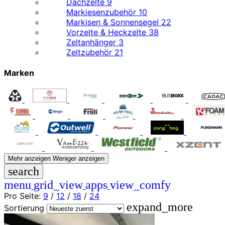
Dachzelte
9
Markiesenzubehör
10
Markisen & Sonnensegel
22
Vorzelte & Heckzelte
38
Zeltanhänger
3
Zeltzubehör
21
Marken
Mehr anzeigen
Weniger anzeigen
search
menu
grid_view
apps
view_comfy
Pro Seite:
9
/
12
/
18
/
24
expand_more
Sortierung