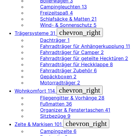
Bollerwagen
3
Campingleuchten
13
Freizeitspaß
4
Schlafsäcke & Matten
21
Wind- & Sonnenschutz
5
chevron_right
Trägersysteme
31
Dachträger
1
Fahrradträger für Anhängerkupplung
11
Fahrradträger für Camper
2
Fahrradträger für geteilte Hecktüren
2
Fahrradträger für Heckklappe
8
Fahrradträger Zubehör
6
Gepäckboxen
2
Motorradträger
2
chevron_right
Wohnkomfort
114
Fliegengitter & Vorhänge
28
Fußmatten
36
Organizer & Fenstertaschen
41
Sitzbezüge
9
chevron_right
Zelte & Markisen
101
Campingzelte
6