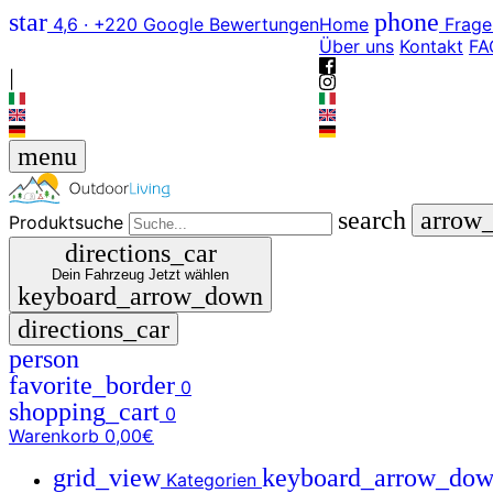
star
phone
4,6 · +220 Google Bewertungen
Home
Frage
Über uns
Kontakt
FA
|
menu
search
arrow
Produktsuche
directions_car
Dein Fahrzeug
Jetzt wählen
keyboard_arrow_down
directions_car
person
favorite_border
0
shopping_cart
0
Warenkorb
0,00€
grid_view
keyboard_arrow_do
Kategorien