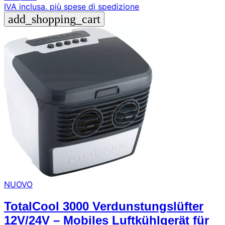
IVA inclusa.
più spese di spedizione
add_shopping_cart
NUOVO
TotalCool 3000 Verdunstungslüfter
12V/24V – Mobiles Luftkühlgerät für