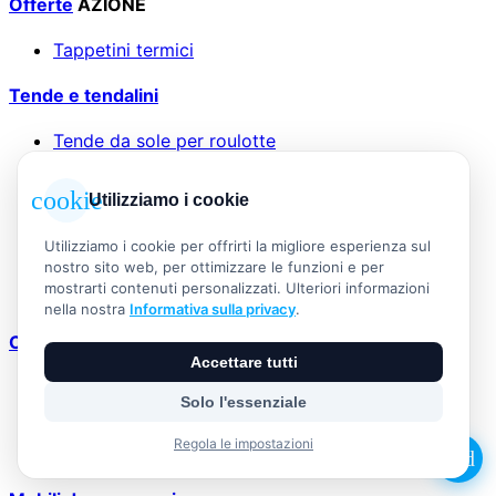
Offerte
AZIONE
Tappetini termici
Tende e tendalini
Tende da sole per roulotte
Tende da campeggio
Tende da tetto
cookie
Utilizziamo i cookie
Accessori per tendoni
Tende e vele da sole
Utilizziamo i cookie per offrirti la migliore esperienza sul
Tende da sole e tende posteriori
nostro sito web, per ottimizzare le funzioni e per
Carrello tenda
mostrarti contenuti personalizzati. Ulteriori informazioni
Accessori per tende
nella nostra
Informativa sulla privacy
.
Comfort abitativo
Accettare tutti
Zanzariere e tende
Solo l'essenziale
Tappetini per pavimenti
Tasche organizer e finestre
Regola le impostazioni
Coprisedili
add