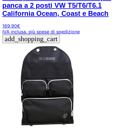
panca a 2 posti VW T5/T6/T6.1
California Ocean, Coast e Beach
169,90
€
IVA inclusa.
più spese di spedizione
add_shopping_cart