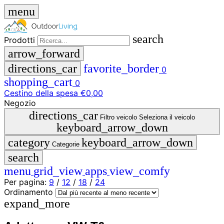
menu
search
Prodotti
arrow_forward
directions_car
favorite_border
0
shopping_cart
0
Cestino della spesa
€0,00
Negozio
close
directions_car
Filtro veicolo
Seleziona il veicolo
keyboard_arrow_down
menu
storefront
category
keyboard_arrow_down
Menu
Negozio
Categorie
search
🇩🇪
menu
grid_view
apps
view_comfy
DE
🇮🇹
Per pagina:
9
/
12
/
18
/
24
IT
Ordinamento
expand_more
Prodotti
search