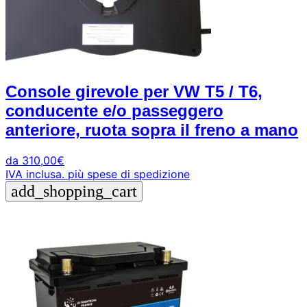
Console girevole per VW T5 / T6,
conducente e/o passeggero
anteriore, ruota sopra il freno a mano
da
310,00
€
IVA inclusa.
più spese di spedizione
add_shopping_cart