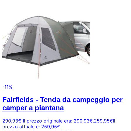
-11%
Fairfields - Tenda da campeggio per
camper a piantana
290,93
€
Il prezzo originale era: 290,93€.
259,95
€
Il
prezzo attuale è: 259,95€.