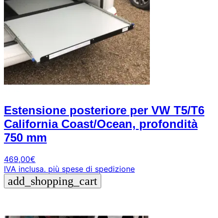
Estensione posteriore per VW T5/T6
California Coast/Ocean, profondità
750 mm
469,00
€
IVA inclusa.
più spese di spedizione
add_shopping_cart