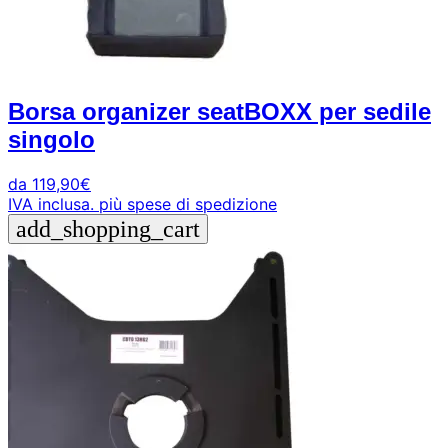
Borsa organizer seatBOXX per sedile
singolo
da
119,90
€
IVA inclusa.
più spese di spedizione
add_shopping_cart