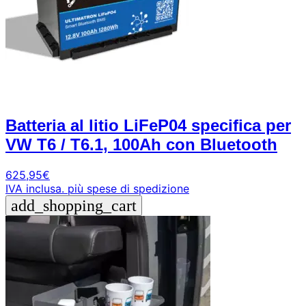
Batteria al litio LiFeP04 specifica per
VW T6 / T6.1, 100Ah con Bluetooth
625,95
€
IVA inclusa.
più spese di spedizione
add_shopping_cart