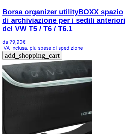
Borsa organizer utilityBOXX spazio
di archiviazione per i sedili anteriori
del VW T5 / T6 / T6.1
da
79,90
€
IVA inclusa.
più spese di spedizione
add_shopping_cart