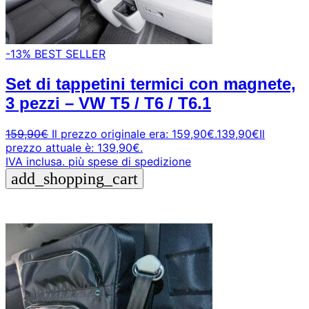
-13%
BEST SELLER
Set di tappetini termici con magnete,
3 pezzi – VW T5 / T6 / T6.1
159,90
€
Il prezzo originale era: 159,90€.
139,90
€
Il
prezzo attuale è: 139,90€.
IVA inclusa.
più spese di spedizione
add_shopping_cart