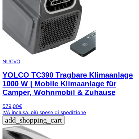
NUOVO
YOLCO TC390 Tragbare Klimaanlage
1000 W | Mobile Klimaanlage für
Camper, Wohnmobil & Zuhause
579,00
€
IVA inclusa.
più spese di spedizione
add_shopping_cart