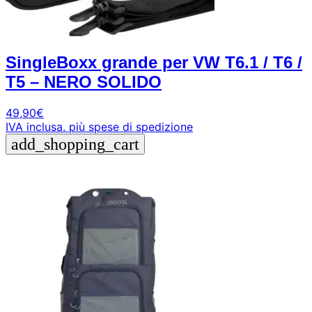
SingleBoxx grande per VW T6.1 / T6 /
T5 – NERO SOLIDO
49,90
€
IVA inclusa.
più spese di spedizione
add_shopping_cart