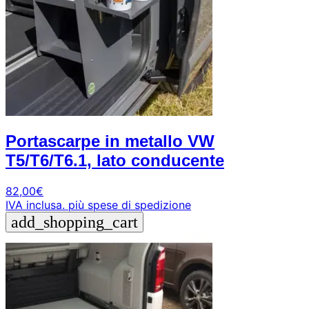
Portascarpe in metallo VW
T5/T6/T6.1, lato conducente
82,00
€
IVA inclusa.
più spese di spedizione
add_shopping_cart