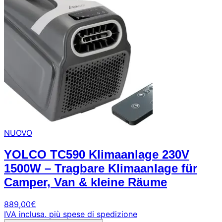
NUOVO
YOLCO TC590 Klimaanlage 230V
1500W – Tragbare Klimaanlage für
Camper, Van & kleine Räume
889,00
€
IVA inclusa.
più spese di spedizione