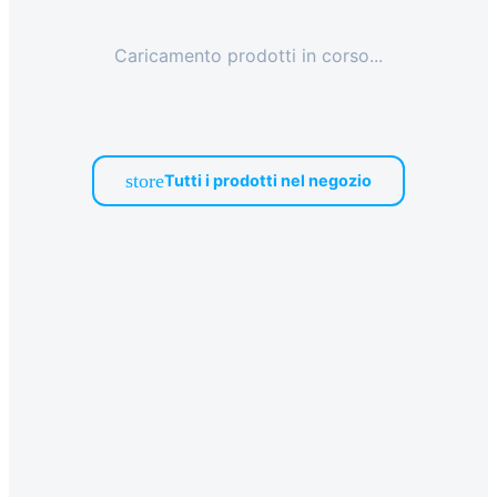
+39
0471
Caricamento prodotti in corso...
phone
962
540
4.6
Google
store
Tutti i prodotti nel negozio
Facebook
Instagram