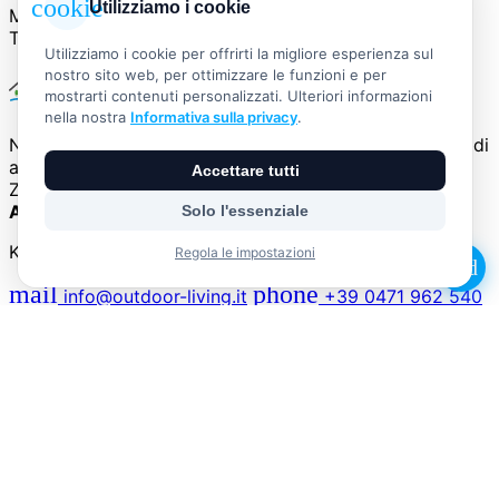
cookie
Utilizziamo i cookie
Metodi di pagamento sicuri
Trasmissione crittografata
Utilizziamo i cookie per offrirti la migliore esperienza sul
nostro sito web, per ottimizzare le funzioni e per
mostrarti contenuti personalizzati. Ulteriori informazioni
nella nostra
Informativa sulla privacy
.
Negozio di articoli per la vita all'aria aperta - Negozio di
articoli per il campeggio e il tempo libero
Accettare tutti
Zona artigianale 12 - 39052 Caldaro
Alto Adige - Provincia di Bolzano Italia
Solo l'essenziale
Kontaktieren Sie uns
Regola le impostazioni
add
mail
phone
info@outdoor-living.it
+39 0471 962 540
schedule
Lun-Ven:
08:30-12:30 / 14:30-18:00
Nessun prodotto nel carrello.
schedule
Sab:
08:30-12:30
Folgen Sie uns