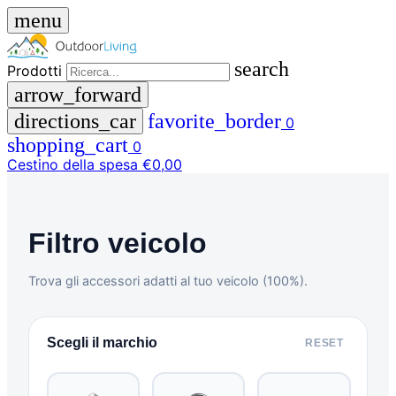
menu
search
Prodotti
arrow_forward
directions_car
favorite_border
0
shopping_cart
0
Cestino della spesa
€0,00
close
Filtro veicolo
menu
storefront
Menu
Negozio
Trova gli accessori adatti al tuo veicolo (100%).
🇩🇪
DE
🇮🇹
IT
Scegli il marchio
RESET
Prodotti
search