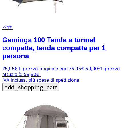
-21%
Geminga 100 Tenda a tunnel
compatta, tenda compatta per 1
persona
75,95
€
Il prezzo originale era: 75,95€.
59,90
€
Il prezzo
attuale è: 59,90€.
IVA inclusa.
più spese di spedizione
add_shopping_cart