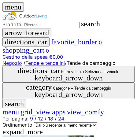
menu
search
Prodotti
arrow_forward
directions_car
favorite_border
0
shopping_cart
0
Cestino della spesa
€0,00
Negozio
/
Tende e tendalini
/
Tende da campeggio
close
directions_car
Filtro veicolo
Seleziona il veicolo
keyboard_arrow_down
menu
storefront
category
Menu
Negozio
Categorie –
Tende da campeggio
keyboard_arrow_down
🇩🇪
search
DE
🇮🇹
menu
grid_view
apps
view_comfy
IT
Per pagina:
9
/
12
/
18
/
24
Ordinamento
Prodotti
expand_more
search