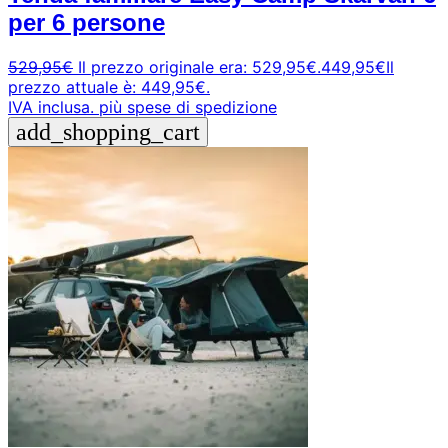
per 6 persone
529,95
€
Il prezzo originale era: 529,95€.
449,95
€
Il
prezzo attuale è: 449,95€.
IVA inclusa.
più spese di spedizione
add_shopping_cart