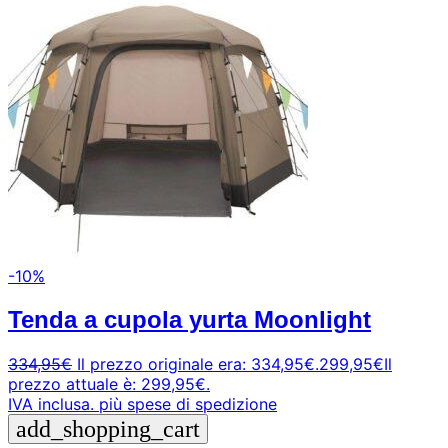
-10%
Tenda a cupola yurta Moonlight
334,95
€
Il prezzo originale era: 334,95€.
299,95
€
Il
prezzo attuale è: 299,95€.
IVA inclusa.
più spese di spedizione
add_shopping_cart