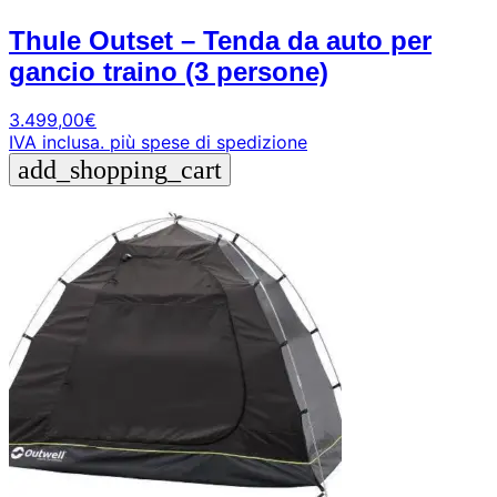
Thule Outset – Tenda da auto per
gancio traino (3 persone)
3.499,00
€
IVA inclusa.
più spese di spedizione
add_shopping_cart