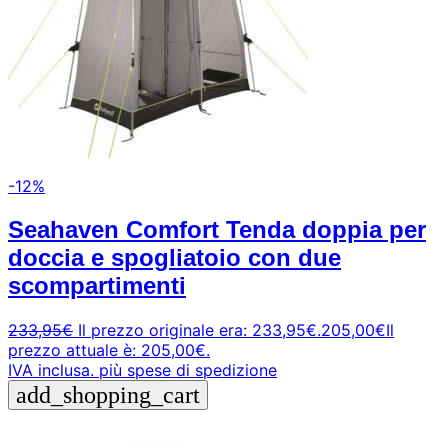
-12%
Seahaven Comfort Tenda doppia per
doccia e spogliatoio con due
scompartimenti
233,95
€
Il prezzo originale era: 233,95€.
205,00
€
Il
prezzo attuale è: 205,00€.
IVA inclusa.
più spese di spedizione
add_shopping_cart