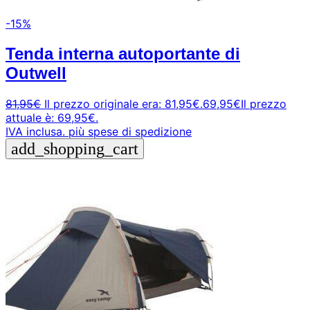
-15%
Tenda interna autoportante di
Outwell
81,95
€
Il prezzo originale era: 81,95€.
69,95
€
Il prezzo
attuale è: 69,95€.
IVA inclusa.
più spese di spedizione
add_shopping_cart