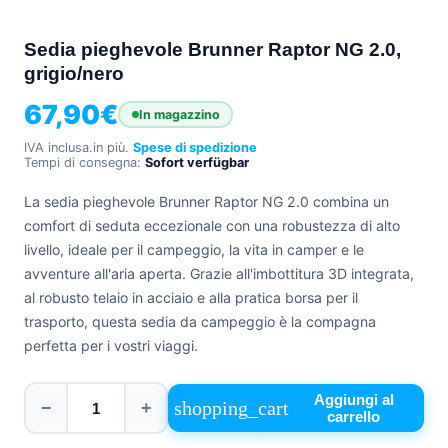
+39
0471
Sedia pieghevole Brunner Raptor NG 2.0,
phone
962
grigio/nero
540
67,90
€
In magazzino
4.6
Google
IVA inclusa.
in più.
Spese di spedizione
Tempi di consegna:
Sofort verfügbar
Facebook
Instagram
La sedia pieghevole Brunner Raptor NG 2.0 combina un
comfort di seduta eccezionale con una robustezza di alto
livello, ideale per il campeggio, la vita in camper e le
avventure all'aria aperta. Grazie all'imbottitura 3D integrata,
al robusto telaio in acciaio e alla pratica borsa per il
trasporto, questa sedia da campeggio è la compagna
perfetta per i vostri viaggi.
Aggiungi al
shopping_cart
−
+
carrello