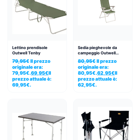
Lettino prendisole
Sedia pieghevole da
Outwell Tenby
campeggio Outwell
Cromer verde vigneto
79,95
€
Il prezzo
80,95
€
Il prezzo
originale era:
originale era:
79,95€.
69,95
€
Il
80,95€.
62,95
€
Il
prezzo attuale è:
prezzo attuale è:
69,95€.
62,95€.