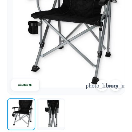
arrow_forward
person
favorite_border
shopping_cart
Accesso
Elenco dei desideri
Cestino della spesa
Chi
groups
siamo
mail
Contattateci
help
FAQ
Conversione
photo_library
zoom_in
car_repair
del veicolo
Tutti
article
gli
articoli
Assistenza
WhatsApp