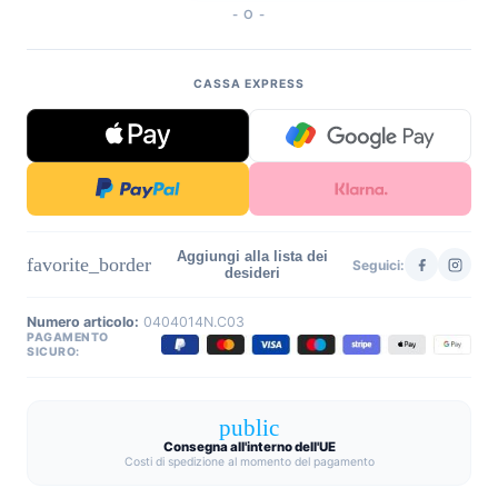
- O -
CASSA EXPRESS
Aggiungi alla lista dei
favorite_border
Seguici:
desideri
Numero articolo:
0404014N.C03
PAGAMENTO
SICURO:
public
Consegna all'interno dell'UE
Costi di spedizione al momento del pagamento