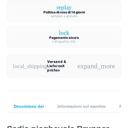
replay
Politica di reso di 14 giorni
semplice e gratuito
lock
Pagamento sicuro
crittografato SSL
Versand &
expand_more
local_shipping
Lieferzeit
prüfen
Descrizione del
Informazioni sul marchio
Rece