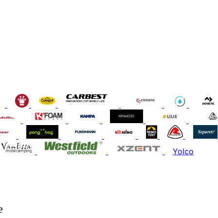
Yolco
e