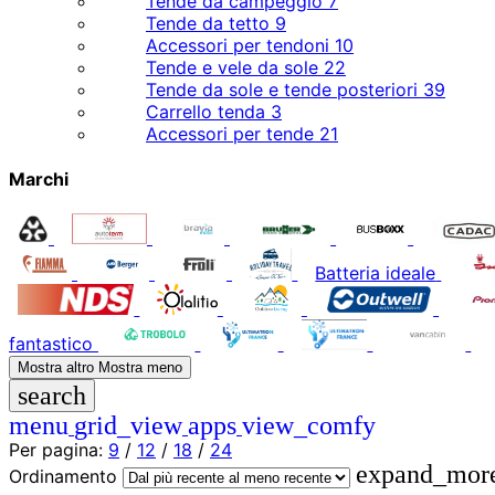
Tende da campeggio
7
Tende da tetto
9
Accessori per tendoni
10
Tende e vele da sole
22
Tende da sole e tende posteriori
39
Carrello tenda
3
Accessori per tende
21
Marchi
Batteria ideale
fantastico
Mostra altro
Mostra meno
search
menu
grid_view
apps
view_comfy
Per pagina:
9
/
12
/
18
/
24
expand_mor
Ordinamento