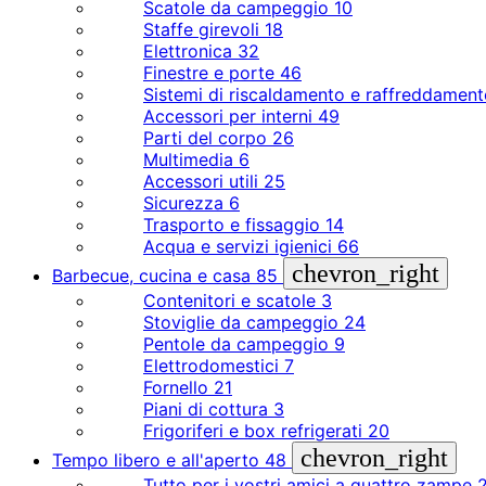
Scatole da campeggio
10
Staffe girevoli
18
Elettronica
32
Finestre e porte
46
Sistemi di riscaldamento e raffreddamen
Accessori per interni
49
Parti del corpo
26
Multimedia
6
Accessori utili
25
Sicurezza
6
Trasporto e fissaggio
14
Acqua e servizi igienici
66
chevron_right
Barbecue, cucina e casa
85
Contenitori e scatole
3
Stoviglie da campeggio
24
Pentole da campeggio
9
Elettrodomestici
7
Fornello
21
Piani di cottura
3
Frigoriferi e box refrigerati
20
chevron_right
Tempo libero e all'aperto
48
Tutto per i vostri amici a quattro zampe