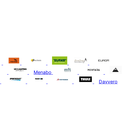
Menabo
Davvero