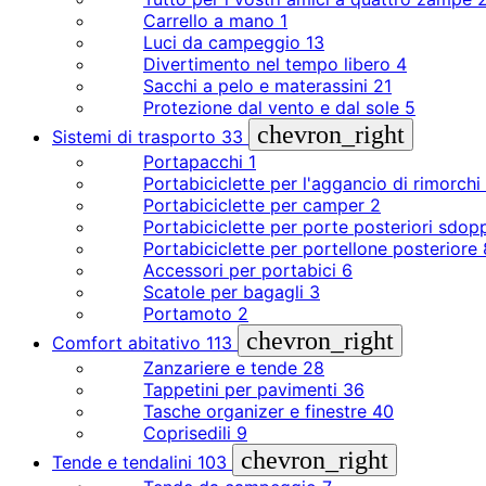
Carrello a mano
1
Luci da campeggio
13
Divertimento nel tempo libero
4
Sacchi a pelo e materassini
21
Protezione dal vento e dal sole
5
chevron_right
Sistemi di trasporto
33
Portapacchi
1
Portabiciclette per l'aggancio di rimorchi
Portabiciclette per camper
2
Portabiciclette per porte posteriori sdop
Portabiciclette per portellone posteriore
Accessori per portabici
6
Scatole per bagagli
3
Portamoto
2
chevron_right
Comfort abitativo
113
Zanzariere e tende
28
Tappetini per pavimenti
36
Tasche organizer e finestre
40
Coprisedili
9
chevron_right
Tende e tendalini
103