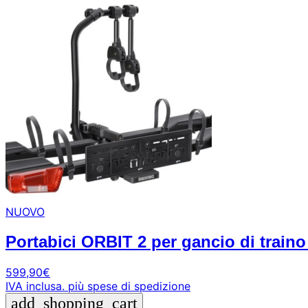
NUOVO
Portabici ORBIT 2 per gancio di traino –
599,90
€
IVA inclusa.
più spese di spedizione
add_shopping_cart