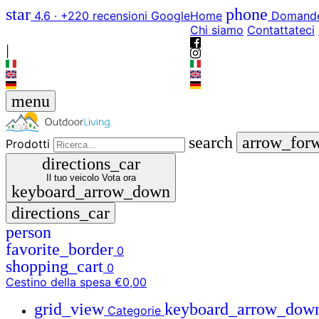
star
phone
4,6 · +220 recensioni Google
Home
Domande
Chi siamo
Contattateci
|
menu
search
arrow_for
Prodotti
directions_car
Il tuo veicolo
Vota ora
keyboard_arrow_down
directions_car
person
favorite_border
0
shopping_cart
0
Cestino della spesa
€0,00
grid_view
keyboard_arrow_dow
Categorie