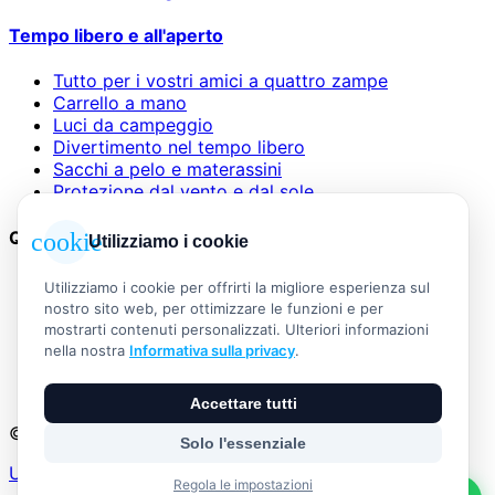
Tempo libero e all'aperto
Tutto per i vostri amici a quattro zampe
Carrello a mano
Luci da campeggio
Divertimento nel tempo libero
Sacchi a pelo e materassini
Protezione dal vento e dal sole
Questioni legali
cookie
Utilizziamo i cookie
AGB
Utilizziamo i cookie per offrirti la migliore esperienza sul
Informazioni legali
nostro sito web, per ottimizzare le funzioni e per
Informativa sulla privacy
mostrarti contenuti personalizzati. Ulteriori informazioni
Widerrufsbelehrung
nella nostra
Informativa sulla privacy
.
Versand & Zahlung
Vertrag widerrufen
Accettare tutti
© 2026 Outdoor Living Alle Rechte vorbehalten
Solo l'essenziale
Umsetzung:
Regola le impostazioni