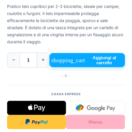
Pratico telo copribici per 2-3 biciclette, ideale per camper,
+39
0471
roulotte o furgoni. Il telo impermeabile protegge
phone
962
efficacemente le biciclette da pioggia, sporco e sale
540
stradale. È dotato di una tasca integrata per un cartello di
segnalazione e di una cinghia interna per un fissaggio sicuro
4.6
durante il viaggio.
Google
Facebook
Instagram
Aggiungi al
shopping_cart
−
+
carrello
- O -
CASSA EXPRESS