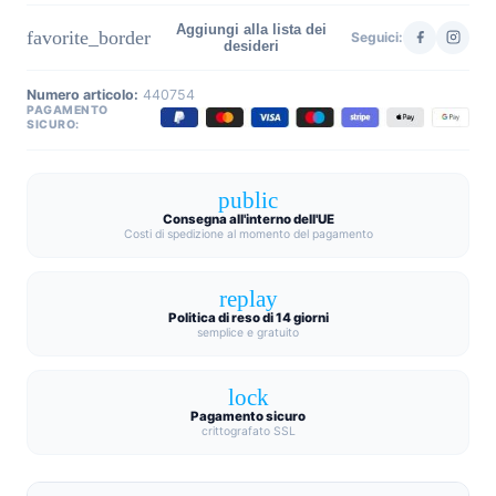
Aggiungi alla lista dei
favorite_border
Seguici:
desideri
Numero articolo:
440754
PAGAMENTO
SICURO:
public
Consegna all'interno dell'UE
Costi di spedizione al momento del pagamento
replay
Politica di reso di 14 giorni
semplice e gratuito
lock
Pagamento sicuro
crittografato SSL