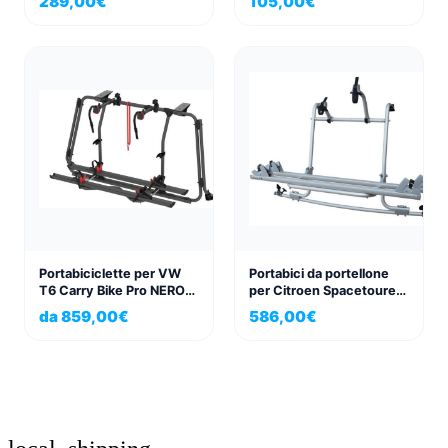
289,00
€
105,00
€
per aggancio al rimorchio
Portabiciclette per VW
Portabici da portellone
T6 Carry Bike Pro NERO
per Citroen Spacetourer,
PROFONDO
Peugeot Traveller e
da
859,00
€
586,00
€
Toyota Proace