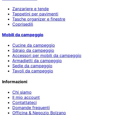
Zanzariere e tende
Tappetini per pavimenti
Tasche organizer e finestre
Coprisedili
Mobili da campeggio
Cucine da campeggio
Sdraio da campeggio
Accessori per mobili da campeggio
Armadietti da campeggio
Sedie da campeggio
Tavoli da campeggio
Informazioni
Chi siamo
Il mio account
Contattateci
Domande frequenti
Officina & Negozio Bolzano