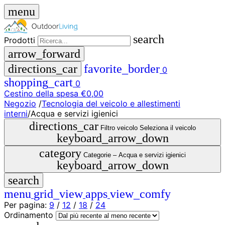
menu
search
Prodotti
arrow_forward
directions_car
favorite_border
0
shopping_cart
0
Cestino della spesa
€0,00
Negozio
/
Tecnologia del veicolo e allestimenti
close
interni
/
Acqua e servizi igienici
directions_car
Filtro veicolo
Seleziona il veicolo
keyboard_arrow_down
menu
storefront
Menu
Negozio
category
Categorie –
Acqua e servizi igienici
🇩🇪
keyboard_arrow_down
DE
search
🇮🇹
IT
menu
grid_view
apps
view_comfy
Per pagina:
9
/
12
/
18
/
24
Prodotti
Ordinamento
search