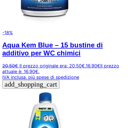
-18%
Aqua Kem Blue – 15 bustine di
additivo per WC chimici
20,50
€
Il prezzo originale era: 20,50€.
16,90
€
Il prezzo
attuale è: 16,90€.
IVA inclusa.
più spese di spedizione
add_shopping_cart