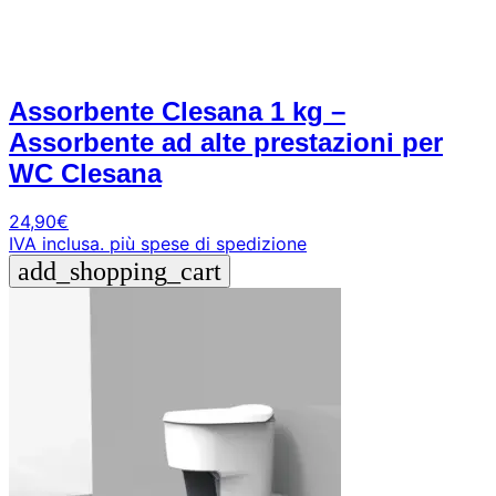
Assorbente Clesana 1 kg –
Assorbente ad alte prestazioni per
WC Clesana
24,90
€
IVA inclusa.
più spese di spedizione
add_shopping_cart