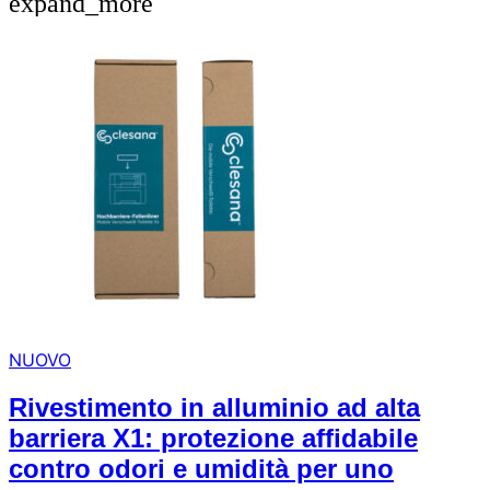
expand_more
arrow_forward
person
favorite_border
shopping_cart
Accesso
Elenco dei desideri
Cestino della spesa
Chi
groups
siamo
mail
Contattateci
help
FAQ
Conversione
car_repair
del veicolo
NUOVO
Tutti
article
gli
articoli
Rivestimento in alluminio ad alta
barriera X1: protezione affidabile
Assistenza
contro odori e umidità per uno
WhatsApp