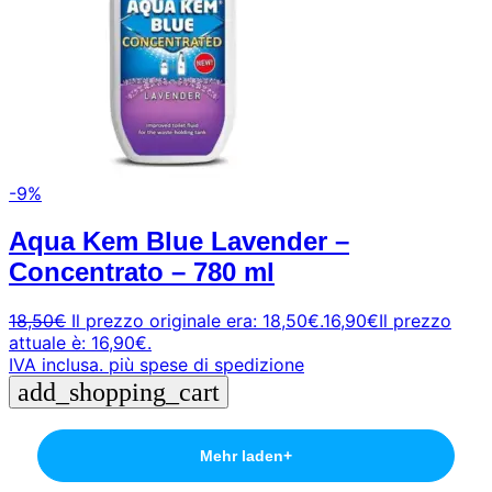
-9%
Aqua Kem Blue Lavender –
Concentrato – 780 ml
18,50
€
Il prezzo originale era: 18,50€.
16,90
€
Il prezzo
attuale è: 16,90€.
IVA inclusa.
più spese di spedizione
add_shopping_cart
Mehr laden
+