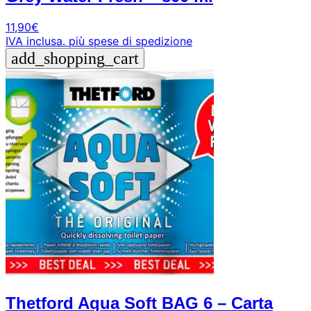
11,90
€
IVA inclusa.
più spese di spedizione
add_shopping_cart
Thetford Aqua Soft BAG 6 – Carta