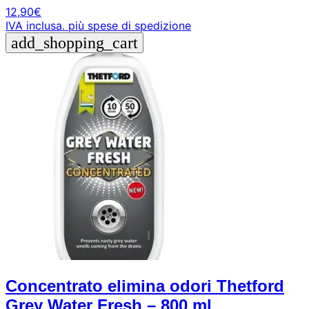
12,90
€
IVA inclusa.
più spese di spedizione
add_shopping_cart
Concentrato elimina odori Thetford
Grey Water Fresh – 800 ml