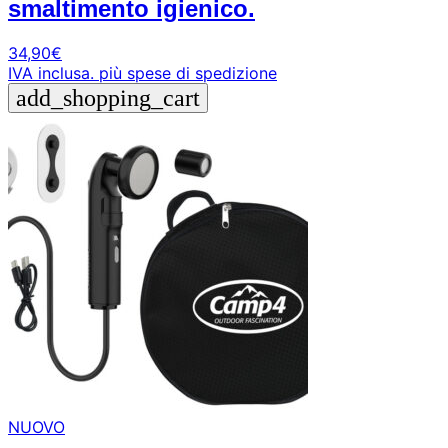
smaltimento igienico.
+39
0471
phone
34,90
€
962
IVA inclusa.
più spese di spedizione
540
add_shopping_cart
4.6
Google
Facebook
Instagram
NUOVO