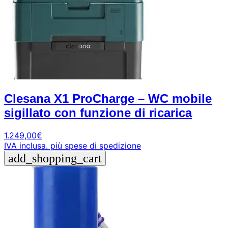
Clesana X1 ProCharge – WC mobile
sigillato con funzione di ricarica
1.249,00
€
IVA inclusa.
più spese di spedizione
add_shopping_cart