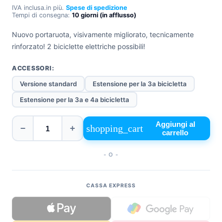
IVA inclusa.
in più.
Spese di spedizione
+39
Tempi di consegna:
10 giorni (in afflusso)
0471
phone
962
Nuovo portaruota, visivamente migliorato, tecnicamente
540
rinforzato! 2 biciclette elettriche possibili!
4.6
ACCESSORI:
Google
Facebook
Versione standard
Estensione per la 3a bicicletta
Instagram
Estensione per la 3a e 4a bicicletta
Aggiungi al
shopping_cart
−
+
carrello
- O -
CASSA EXPRESS