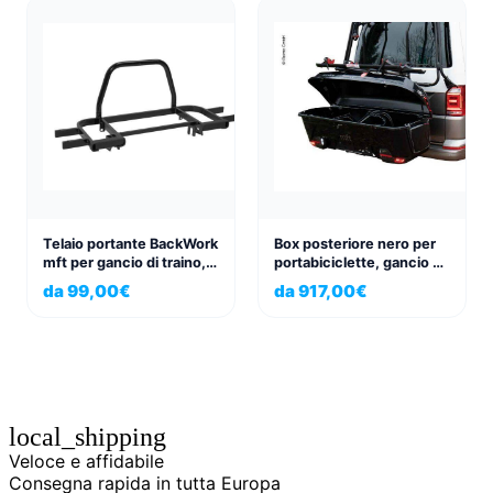
Telaio portante BackWork
Box posteriore nero per
mft per gancio di traino,
portabiciclette, gancio di
ripiegabile, portapacchi di
traino ribaltabile
da
99,00
€
da
917,00
€
prolunga
local_shipping
Veloce e affidabile
Consegna rapida in tutta Europa