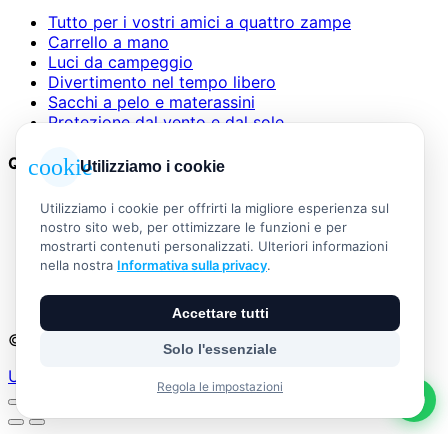
Tutto per i vostri amici a quattro zampe
Carrello a mano
Luci da campeggio
Divertimento nel tempo libero
Sacchi a pelo e materassini
Protezione dal vento e dal sole
Questioni legali
cookie
Utilizziamo i cookie
AGB
Utilizziamo i cookie per offrirti la migliore esperienza sul
Informazioni legali
nostro sito web, per ottimizzare le funzioni e per
Informativa sulla privacy
mostrarti contenuti personalizzati. Ulteriori informazioni
Widerrufsbelehrung
nella nostra
Informativa sulla privacy
.
Versand & Zahlung
Vertrag widerrufen
Accettare tutti
© 2026 Outdoor Living Alle Rechte vorbehalten
Solo l'essenziale
Umsetzung:
Regola le impostazioni