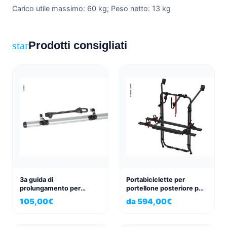
Carico utile massimo: 60 kg; Peso netto: 13 kg
Prodotti consigliati
star
3a guida di
Portabiciclette per
prolungamento per
portellone posteriore per
portabici BackPower mft
Volkswagen VW T6 Carry
105,00
€
da
594,00
€
per aggancio al rimorchio
Bike Nero profondo