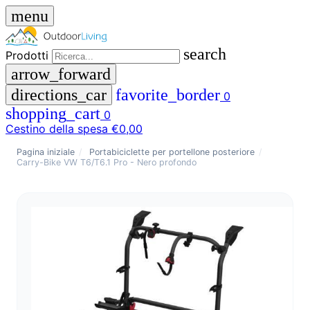
menu
search
Prodotti
arrow_forward
directions_car
favorite_border
0
shopping_cart
0
Cestino della spesa
€0,00
close
Pagina iniziale
/
Portabiciclette per portellone posteriore
/
Carry-Bike VW T6/T6.1 Pro - Nero profondo
menu
storefront
Menu
Negozio
🇩🇪
DE
🇮🇹
IT
Prodotti
search