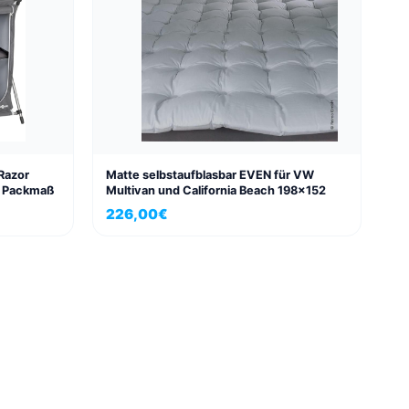
Razor
Matte selbstaufblasbar EVEN für VW
s Packmaß
Multivan und California Beach 198×152
226,00
€