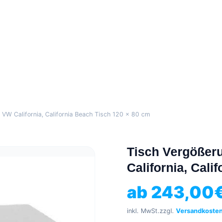
 VW California, California Beach Tisch 120 x 80 cm
Tisch Vergößeru
California, Cali
ab
243,00
inkl. MwSt.
zzgl.
Versandkoste