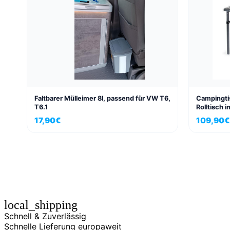
Faltbarer Mülleimer 8l, passend für VW T6,
Campingtis
T6.1
Rolltisch i
17,90
€
109,90
€
local_shipping
Schnell & Zuverlässig
Schnelle Lieferung europaweit