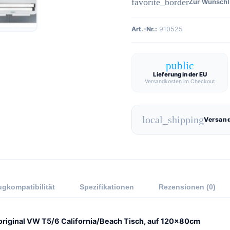
favorite_border
Zur Wunschl
Art.-Nr.:
910525
public
Lieferung in der EU
Versandkosten im Checkout
local_shipping
Versand
gkompatibilität
Spezifikationen
Rezensionen (0)
original VW T5/6 California/Beach Tisch, auf 120x80cm