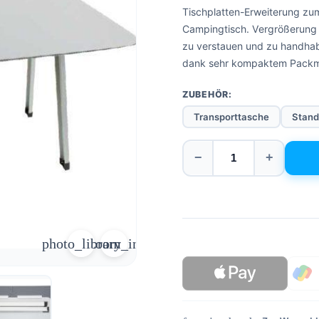
Tischplatten-Erweiterung zum 
Campingtisch. Vergrößerung 
zu verstauen und zu handhabe
dank sehr kompaktem Pack
ZUBEHÖR:
Transporttasche
Stand
−
+
photo_library
zoom_in