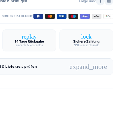
iste hinzufügen
Folge uns:
SICHERE ZAHLUNG:
replay
lock
14 Tage Rückgabe
Sichere Zahlung
einfach & kostenlos
SSL-verschlüsselt
expand_more
 & Lieferzeit prüfen