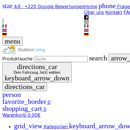
star
phone
4,6 · +220 Google Bewertungen
Home
Frage
Über uns
Kontakt
FA
|
menu
search
arrow
Produktsuche
directions_car
Dein Fahrzeug
Jetzt wählen
keyboard_arrow_down
directions_car
person
favorite_border
0
shopping_cart
0
Warenkorb
0,00€
grid_view
keyboard_arrow_do
Kategorien