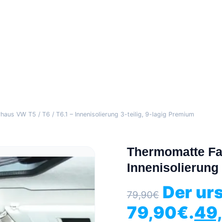
aus VW T5 / T6 / T6.1 – Innenisolierung 3-teilig, 9-lagig Premium
Thermomatte Fah
Innenisolierung 
Der ur
79,90
€
79,90€.
49