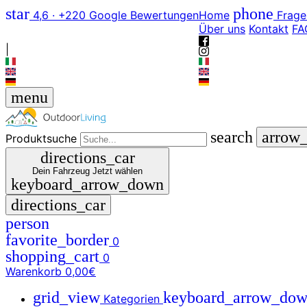
star
phone
4,6 · +220 Google Bewertungen
Home
Frage
Über uns
Kontakt
FA
|
menu
search
arrow
Produktsuche
directions_car
Dein Fahrzeug
Jetzt wählen
keyboard_arrow_down
directions_car
person
favorite_border
0
shopping_cart
0
Warenkorb
0,00€
grid_view
keyboard_arrow_do
Kategorien