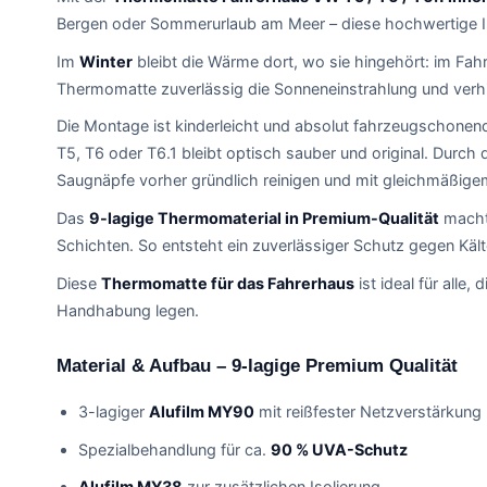
Bergen oder Sommerurlaub am Meer – diese hochwertige I
Im
Winter
bleibt die Wärme dort, wo sie hingehört: im Fah
Thermomatte zuverlässig die Sonneneinstrahlung und verhin
Die Montage ist kinderleicht und absolut fahrzeugschonen
T5, T6 oder T6.1 bleibt optisch sauber und original. Durch
Saugnäpfe vorher gründlich reinigen und mit gleichmäßig
Das
9-lagige Thermomaterial in Premium-Qualität
macht 
Schichten. So entsteht ein zuverlässiger Schutz gegen Kält
Diese
Thermomatte für das Fahrerhaus
ist ideal für alle
Handhabung legen.
Material & Aufbau – 9-lagige Premium Qualität
3-lagiger
Alufilm MY90
mit reißfester Netzverstärkung
Spezialbehandlung für ca.
90 % UVA-Schutz
Alufilm MY38
zur zusätzlichen Isolierung