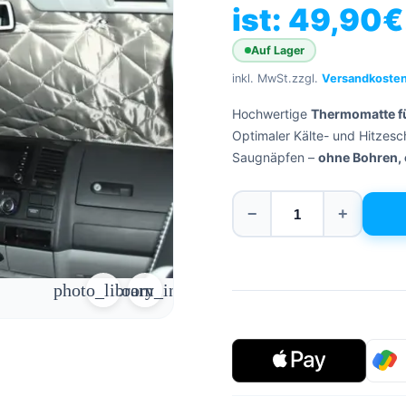
ist: 49,90€
Auf Lager
inkl. MwSt.
zzgl.
Versandkoste
Hochwertige
Thermomatte fü
Optimaler Kälte- und Hitzes
Saugnäpfen –
ohne Bohren,
−
+
photo_library
zoom_in