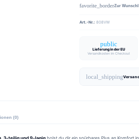
favorite_border
Zur Wunschl
Art.-Nr.:
808VW
public
Lieferung in der EU
Versandkosten im Checkout
local_shipping
Versand
ionen (0)
 3-teilig und 9-lagig
holst du dir ein spürbares Plus an Komfort 