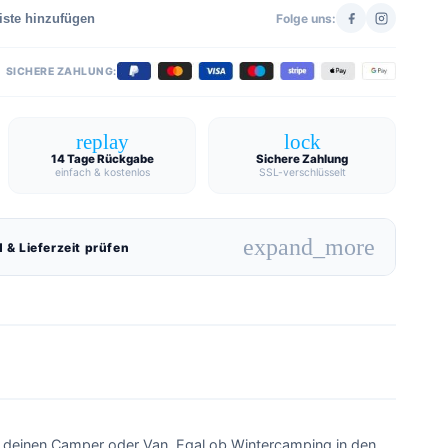
iste hinzufügen
Folge uns:
SICHERE ZAHLUNG:
replay
lock
14 Tage Rückgabe
Sichere Zahlung
einfach & kostenlos
SSL-verschlüsselt
expand_more
 & Lieferzeit prüfen
in deinen Camper oder Van. Egal ob Wintercamping in den