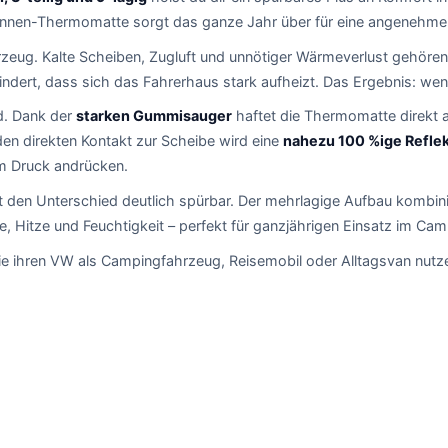
nnen-Thermomatte sorgt das ganze Jahr über für eine angenehme
rzeug. Kalte Scheiben, Zugluft und unnötiger Wärmeverlust gehöre
dert, dass sich das Fahrerhaus stark aufheizt. Das Ergebnis: wen
d. Dank der
starken Gummisauger
haftet die Thermomatte direkt 
 den direkten Kontakt zur Scheibe wird eine
nahezu 100 %ige Refle
em Druck andrücken.
den Unterschied deutlich spürbar. Der mehrlagige Aufbau kombini
e, Hitze und Feuchtigkeit – perfekt für ganzjährigen Einsatz im Cam
, die ihren VW als Campingfahrzeug, Reisemobil oder Alltagsvan nutz