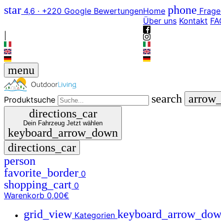
star
phone
4,6 · +220 Google Bewertungen
Home
Frage
Über uns
Kontakt
FA
|
menu
search
arrow
Produktsuche
directions_car
Dein Fahrzeug
Jetzt wählen
keyboard_arrow_down
directions_car
person
favorite_border
0
shopping_cart
0
Warenkorb
0,00€
grid_view
keyboard_arrow_do
Kategorien