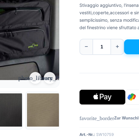
Stivaggio aggiuntivo, l'insena
vestiti,coperte,accessori e 
semplicissimo, senza modifica 
del finestrino viene sfruttato
−
+
photo_library
zoom_in
favorite_border
Zur Wunschl
Art.-Nr.:
SW10759