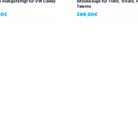
e maßgefertigt für VW Caddy
Sitzübezüge für Trafic, Vivaro, 
Talento
00
€
269,00
€