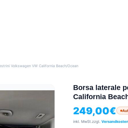
nestrini Volkswagen VW California Beach/Ocean
Borsa laterale 
California Beac
249,00
€
Auf
inkl. MwSt.
zzgl.
Versandkoste