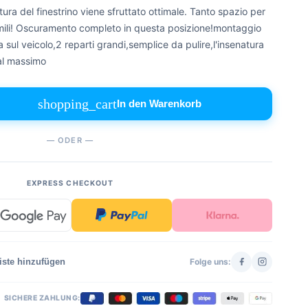
tura del finestrino viene sfruttato ottimale. Tanto spazio per
simili! Oscuramento completo in questa posizione!montaggio
sul veicolo,2 reparti grandi,semplice da pulire,l'insenatura
 al massimo
shopping_cart
In den Warenkorb
— ODER —
EXPRESS CHECKOUT
iste hinzufügen
Folge uns:
SICHERE ZAHLUNG: