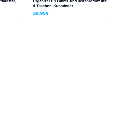
Primastar,
Organizer für Fahrer-und Beifahrersitz mit
4 Taschen, Kunstleder
39,95
€