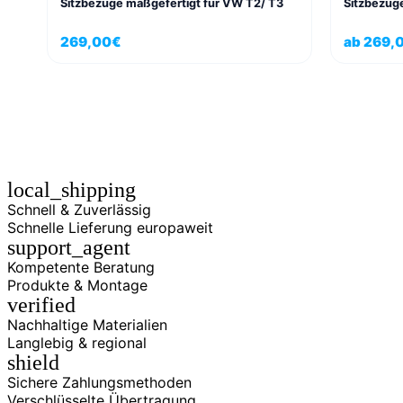
Sitzbezüge maßgefertigt für VW T2/ T3
Sitzbezüg
269,00
€
ab
269,
local_shipping
Schnell & Zuverlässig
Schnelle Lieferung europaweit
support_agent
Kompetente Beratung
Produkte & Montage
verified
Nachhaltige Materialien
Langlebig & regional
shield
Sichere Zahlungsmethoden
Verschlüsselte Übertragung