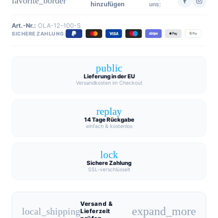
favorite_border
hinzufügen
uns:
Art.-Nr.:
OLA-12-100-S
SICHERE ZAHLUNG:
public
Lieferung in der EU
Versandkosten im Checkout
replay
14 Tage Rückgabe
einfach & kostenlos
lock
Sichere Zahlung
SSL-verschlüsselt
Versand &
expand_more
local_shipping
Lieferzeit