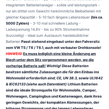
integriertem Batteriemanager - solide und leistungsstark -
nur ein drittel vom Gewicht herkömmliche Bleibatterien mit
gleicher Kapazität - 5-10 fach längere Lebensdauer
(bis ca.
5000 Zyklen)
- 3-10 mal schnellere Ladung -
Ladespannung 14,6V - bis zu 90% Stromentnahme
(kurzzeitig) - ideal zum Austausch handelsüblicher
Batterien
Passt stehend eingebaut unter den Fahrersitz
vom VW T5 / T6 / T6.1, auch mit verbauter Drehkonsole!
HINWEIS!
Es muss lediglich eine kleine Änderung am
Blech unter dem Sitz vorgenommen werden, wo die
vorherige Batterie saß!
Wichtig! Diese Batterien
besitzen sämtliche Zulassungen die für den Einbau ins
Wohnmobil erforderlich sind; CE, UN 38.3, sowie UL1642
& IEC62133 (siehe auch Datenblatt)
Lithium Batterien
sind die ideale Stromquelle für Wohnmobile, Camper,
Wohnwagen, Campingbus und Kastenwagen, dank ihres
geringen Gewichts, der kompakten Abmessungen, der
höheren Strommenge und der langen Lebensdauer,