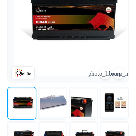
arrow_forward
person
favorite_border
shopping_cart
Login
Wunschliste
Warenkorb
Über
groups
uns
mail
Kontakt
photo_library
zoom_in
help
FAQ
car_repair
Fahrzeugausbau
Alle
article
Artikel
WhatsApp
Support
+39