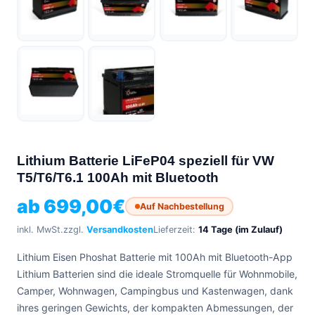
0471
phone
962
540
4,6
Google
Facebook
Instagram
Lithium Batterie LiFeP04 speziell für VW
T5/T6/T6.1 100Ah mit Bluetooth
ab
699,00
€
Auf Nachbestellung
inkl. MwSt.
zzgl.
Versandkosten
Lieferzeit:
14 Tage (im Zulauf)
Lithium Eisen Phoshat Batterie mit 100Ah mit Bluetooth-App
Lithium Batterien sind die ideale Stromquelle für Wohnmobile,
Camper, Wohnwagen, Campingbus und Kastenwagen, dank
ihres geringen Gewichts, der kompakten Abmessungen, der