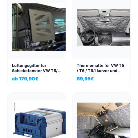
Lüftungsgitter für
Thermomatte für VW T5
Schiebefenster VW T5/6
/ T6 / T6.1 kurzer und
links/rechts in Exklusiv
langer Radstand
ab
179,90
€
69,95
€
Struktur Anthrazit
Fahrgastraum 3-tlg.