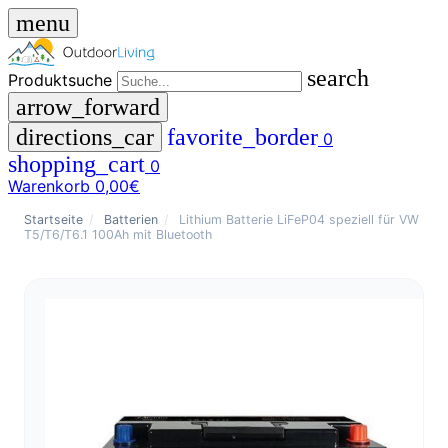
menu
search
Produktsuche
arrow_forward
directions_car
favorite_border
0
shopping_cart
0
Warenkorb
0,00€
close
Startseite
/
Batterien
/
Lithium Batterie LiFeP04 speziell für VW
T5/T6/T6.1 100Ah mit Bluetooth
menu
storefront
Menü
Shop
🇩🇪
DE
🇮🇹
IT
Produktsuche
search