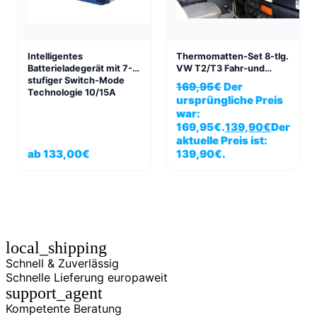
Intelligentes
Thermomatten-Set 8-tlg.
Batterieladegerät mit 7-
VW T2/T3 Fahr-und
stufiger Switch-Mode
Wohnraum
169,95
€
Der
Technologie 10/15A
ursprüngliche Preis
war:
169,95€.
139,90
€
Der
aktuelle Preis ist:
ab
133,00
€
139,90€.
local_shipping
Schnell & Zuverlässig
Schnelle Lieferung europaweit
support_agent
Kompetente Beratung