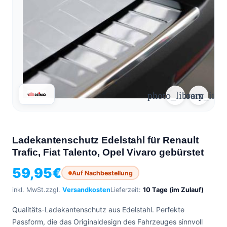
arrow_forward
person
favorite_border
shopping_cart
Login
Wunschliste
Warenkorb
Über
groups
uns
photo_library
zoom_in
mail
Kontakt
help
FAQ
Ladekantenschutz Edelstahl für Renault
car_repair
Fahrzeugausbau
Trafic, Fiat Talento, Opel Vivaro gebürstet
Alle
article
59,95
€
Artikel
Auf Nachbestellung
inkl. MwSt.
zzgl.
Versandkosten
Lieferzeit:
10 Tage (im Zulauf)
WhatsApp
Support
Qualitäts-Ladekantenschutz aus Edelstahl. Perfekte
Passform, die das Originaldesign des Fahrzeuges sinnvoll
+39