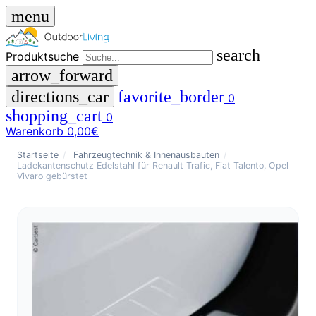
menu
search
Produktsuche
arrow_forward
directions_car
favorite_border
0
shopping_cart
0
Warenkorb
0,00€
close
Startseite
/
Fahrzeugtechnik & Innenausbauten
/
Ladekantenschutz Edelstahl für Renault Trafic, Fiat Talento, Opel
Vivaro gebürstet
menu
storefront
Menü
Shop
🇩🇪
DE
🇮🇹
IT
Produktsuche
search