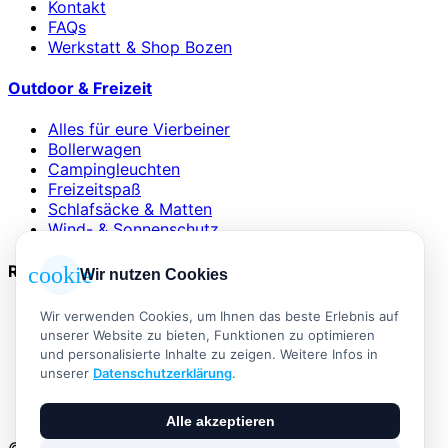
Kontakt
FAQs
Werkstatt & Shop Bozen
Outdoor & Freizeit
Alles für eure Vierbeiner
Bollerwagen
Campingleuchten
Freizeitspaß
Schlafsäcke & Matten
Wind- & Sonnenschutz
Rechtliches
cookie
Wir nutzen Cookies
AGB
Wir verwenden Cookies, um Ihnen das beste Erlebnis auf
Impressum
unserer Website zu bieten, Funktionen zu optimieren
Datenschutzerklärung
und personalisierte Inhalte zu zeigen. Weitere Infos in
Widerrufsbelehrung
unserer
Datenschutzerklärung
.
Versand & Zahlung
Vertrag widerrufen
Alle akzeptieren