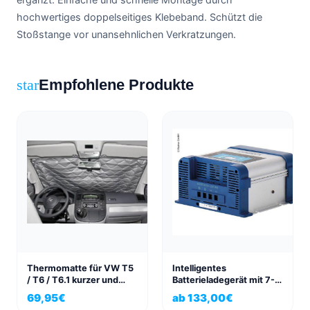
hochwertiges doppelseitiges Klebeband. Schützt die
Stoßstange vor unansehnlichen Verkratzungen.
Empfohlene Produkte
star
Thermomatte für VW T5
Intelligentes
/ T6 / T6.1 kurzer und
Batterieladegerät mit 7-
langer Radstand
stufiger Switch-Mode
69,95
€
ab
133,00
€
Fahrgastraum 3-tlg.
Technologie 10/15A