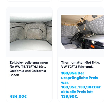
Zeltbalg-Isolierung innen
Thermomatten-Set 8-tlg.
für VW T5/T6/T6.1 für
VW T2/T3 Fahr-und
California und California
Wohnraum
169,95
€
Der
Beach
ursprüngliche Preis
war:
169,95€.
139,90
€
Der
aktuelle Preis ist:
484,00
€
139,90€.