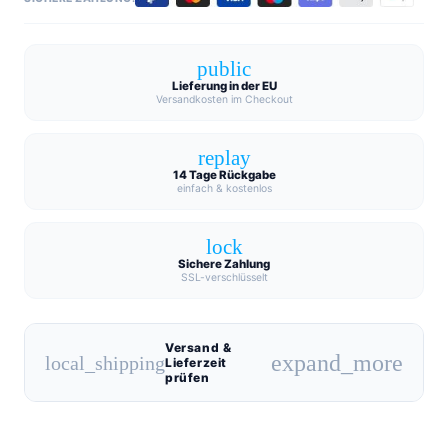
public
Lieferung in der EU
Versandkosten im Checkout
replay
14 Tage Rückgabe
einfach & kostenlos
lock
Sichere Zahlung
SSL-verschlüsselt
Versand &
expand_more
local_shipping
Lieferzeit
prüfen