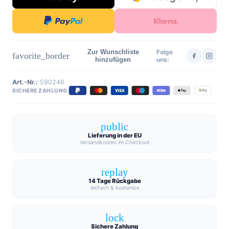
Zur Wunschliste
Folge
favorite_border
hinzufügen
uns:
Art.-Nr.:
590246
SICHERE ZAHLUNG:
public
Lieferung in der EU
Versandkosten im Checkout
replay
14 Tage Rückgabe
einfach & kostenlos
lock
Sichere Zahlung