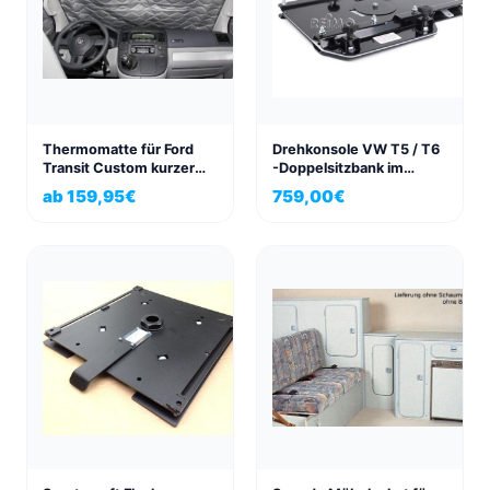
Thermomatte für Ford
Drehkonsole VW T5 / T6
Transit Custom kurzer
-Doppelsitzbank im
und langer Radstand
Fahrerhaus, mit TÜV-
ab
159,95
€
759,00
€
rundum 8-tlg.
Gutachten