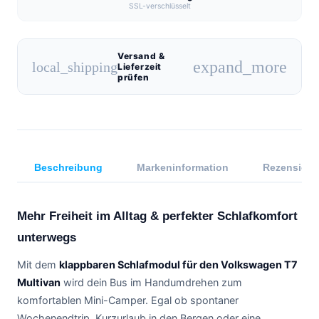
SSL-verschlüsselt
Versand &
expand_more
local_shipping
Lieferzeit
prüfen
Beschreibung
Markeninformation
Rezensione
Mehr Freiheit im Alltag & perfekter Schlafkomfort
unterwegs
Mit dem
klappbaren Schlafmodul für den Volkswagen T7
Multivan
wird dein Bus im Handumdrehen zum
komfortablen Mini-Camper. Egal ob spontaner
Wochenendtrip, Kurzurlaub in den Bergen oder eine