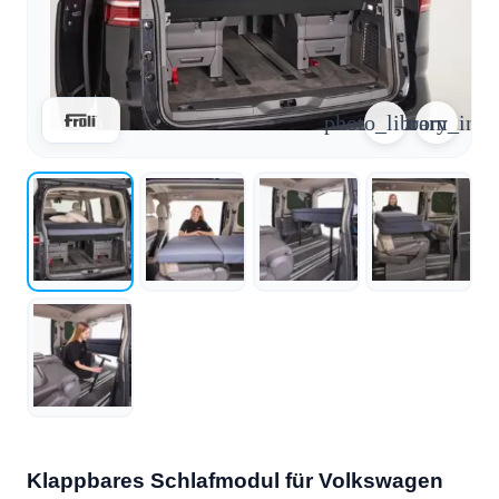
arrow_forward
person
favorite_border
shopping_cart
Login
Wunschliste
Warenkorb
photo_library
zoom_in
Über
groups
uns
mail
Kontakt
help
FAQ
car_repair
Fahrzeugausbau
Alle
article
Artikel
WhatsApp
Support
Klappbares Schlafmodul für Volkswagen
+39