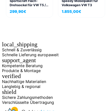
Sportscraft Flach-
Speedy Möbelpaket für
Drehsockel für VW T5 /
Volkswagen VW T3
T6, Beifahrerseite, mit
299,90
€
1.855,00
€
TÜV Gutachten
local_shipping
Schnell & Zuverlässig
Schnelle Lieferung europaweit
support_agent
Kompetente Beratung
Produkte & Montage
verified
Nachhaltige Materialien
Langlebig & regional
shield
Sichere Zahlungsmethoden
Verschlüsselte Übertragung