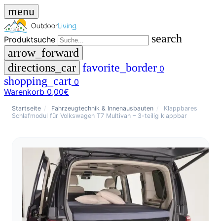
menu
search
Produktsuche
arrow_forward
directions_car
favorite_border
0
shopping_cart
0
Warenkorb
0,00€
close
Startseite
/
Fahrzeugtechnik & Innenausbauten
/
Klappbares
Schlafmodul für Volkswagen T7 Multivan – 3-teilig klappbar
menu
storefront
Menü
Shop
🇩🇪
DE
🇮🇹
IT
Produktsuche
search