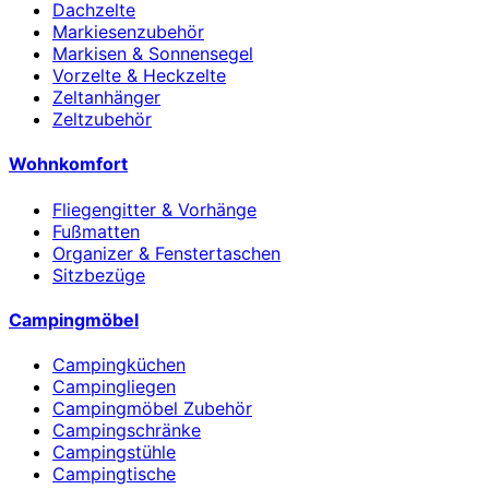
Dachzelte
Markiesenzubehör
Markisen & Sonnensegel
Vorzelte & Heckzelte
Zeltanhänger
Zeltzubehör
Wohnkomfort
Fliegengitter & Vorhänge
Fußmatten
Organizer & Fenstertaschen
Sitzbezüge
Campingmöbel
Campingküchen
Campingliegen
Campingmöbel Zubehör
Campingschränke
Campingstühle
Campingtische