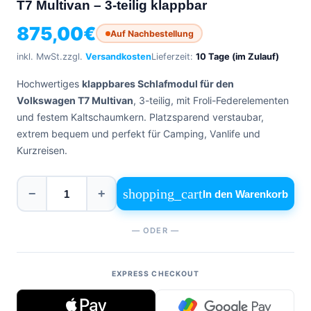
T7 Multivan – 3-teilig klappbar
0471
phone
962
875,00
€
540
Auf Nachbestellung
inkl. MwSt.
zzgl.
Versandkosten
Lieferzeit:
10 Tage (im Zulauf)
4,6
Google
Hochwertiges
klappbares Schlafmodul für den
Facebook
Volkswagen T7 Multivan
, 3-teilig, mit Froli-Federelementen
Instagram
und festem Kaltschaumkern. Platzsparend verstaubar,
extrem bequem und perfekt für Camping, Vanlife und
Kurzreisen.
shopping_cart
−
+
In den Warenkorb
— ODER —
EXPRESS CHECKOUT