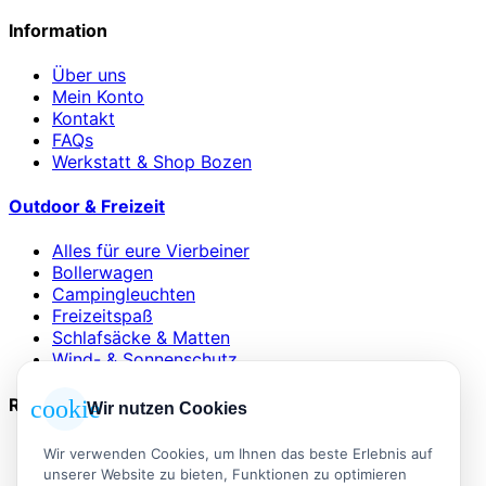
Information
Über uns
Mein Konto
Kontakt
FAQs
Werkstatt & Shop Bozen
Outdoor & Freizeit
Alles für eure Vierbeiner
Bollerwagen
Campingleuchten
Freizeitspaß
Schlafsäcke & Matten
Wind- & Sonnenschutz
Rechtliches
cookie
Wir nutzen Cookies
AGB
Wir verwenden Cookies, um Ihnen das beste Erlebnis auf
Impressum
unserer Website zu bieten, Funktionen zu optimieren