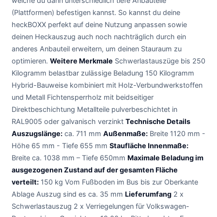
welche du dann unterschiedlich tiefe Anbauteile
(Plattformen) befestigen kannst. So kannst du deine
heckBOXX perfekt auf deine Nutzung anpassen sowie
deinen Heckauszug auch noch nachträglich durch ein
anderes Anbauteil erweitern, um deinen Stauraum zu
optimieren.
Weitere Merkmale
Schwerlastauszüge bis 250
Kilogramm belastbar zulässige Beladung 150 Kilogramm
Hybrid-Bauweise kombiniert mit Holz-Verbundwerkstoffen
und Metall Fichtensperrholz mit beidseitiger
Direktbeschichtung Metallteile pulverbeschichtet in
RAL9005 oder galvanisch verzinkt
Technische Details
Auszugslänge:
ca. 711 mm
Außenmaße:
Breite 1120 mm -
Höhe 65 mm - Tiefe 655 mm
Staufläche Innenmaße:
Breite ca. 1038 mm – Tiefe 650mm
Maximale Beladung im
ausgezogenen Zustand auf der gesamten Fläche
verteilt:
150 kg Vom Fußboden im Bus bis zur Oberkante
Ablage Auszug sind es ca. 35 mm
Lieferumfang
2 x
Schwerlastauszug 2 x Verriegelungen für Volkswagen-