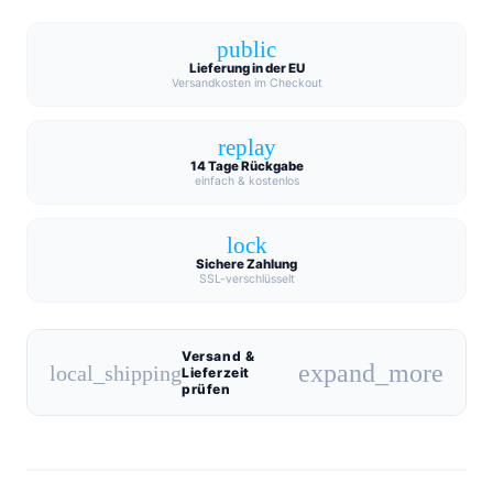
public
Lieferung in der EU
Versandkosten im Checkout
replay
14 Tage Rückgabe
einfach & kostenlos
lock
Sichere Zahlung
SSL-verschlüsselt
Versand &
expand_more
local_shipping
Lieferzeit
prüfen