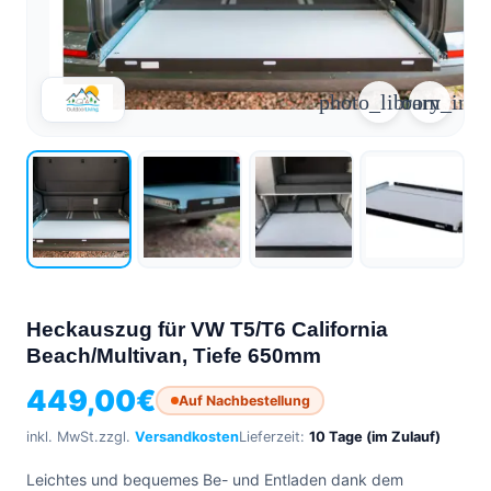
arrow_forward
person
favorite_border
shopping_cart
photo_library
zoom_in
Login
Wunschliste
Warenkorb
Über
groups
uns
mail
Kontakt
help
FAQ
car_repair
Fahrzeugausbau
Heckauszug für VW T5/T6 California
Alle
Beach/Multivan, Tiefe 650mm
article
Artikel
449,00
€
Auf Nachbestellung
WhatsApp
Support
inkl. MwSt.
zzgl.
Versandkosten
Lieferzeit:
10 Tage (im Zulauf)
Leichtes und bequemes Be- und Entladen dank dem
+39