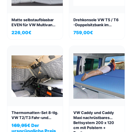
Matte selbstaufblasbar
Drehkonsole VW T5 / T6
EVEN für VW Multivan
-Doppelsitzbank im
und California Beach
Fahrerhaus, mit TÜV-
226,00
€
759,00
€
198×152
Gutachten
Thermomatten-Set 8-tlg.
VW Caddy und Caddy
VW T2/T3 Fahr-und
Maxi nachrüstbares
Wohnraum
Bettsystem 200 x 120
169,95
€
Der
cm mit Polstern +
ursprüngliche Preis