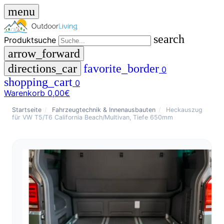
menu
search
Produktsuche
arrow_forward
directions_car
favorite_border
0
shopping_cart
0
Warenkorb
0,00€
close
Startseite
/
Fahrzeugtechnik & Innenausbauten
/
Heckauszug
für VW T5/T6 California Beach/Multivan, Tiefe 650mm
menu
storefront
Menü
Shop
🇩🇪
DE
🇮🇹
IT
Produktsuche
search