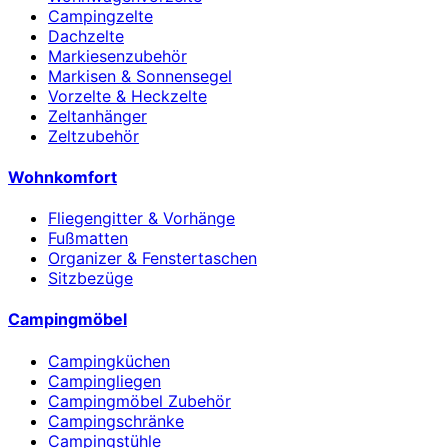
Campingzelte
Dachzelte
Markiesenzubehör
Markisen & Sonnensegel
Vorzelte & Heckzelte
Zeltanhänger
Zeltzubehör
Wohnkomfort
Fliegengitter & Vorhänge
Fußmatten
Organizer & Fenstertaschen
Sitzbezüge
Campingmöbel
Campingküchen
Campingliegen
Campingmöbel Zubehör
Campingschränke
Campingstühle