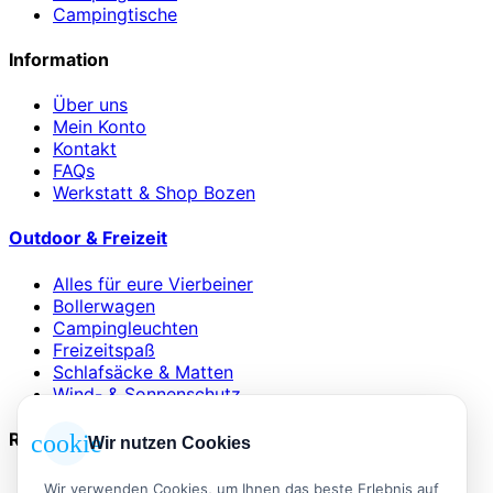
Campingtische
Information
Über uns
Mein Konto
Kontakt
FAQs
Werkstatt & Shop Bozen
Outdoor & Freizeit
Alles für eure Vierbeiner
Bollerwagen
Campingleuchten
Freizeitspaß
Schlafsäcke & Matten
Wind- & Sonnenschutz
Rechtliches
cookie
Wir nutzen Cookies
AGB
Wir verwenden Cookies, um Ihnen das beste Erlebnis auf