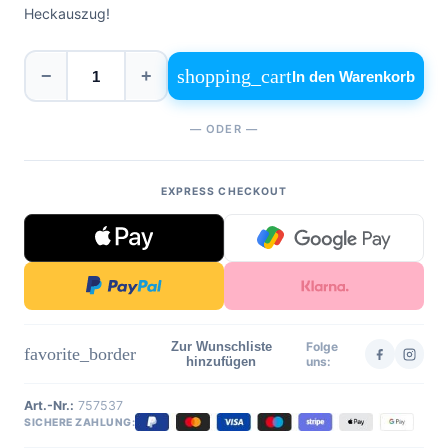
Heckauszug!
0471
phone
962
540
shopping_cart
−
+
In den Warenkorb
4,6
Google
— ODER —
Facebook
Instagram
EXPRESS CHECKOUT
Zur Wunschliste
Folge
favorite_border
hinzufügen
uns:
Art.-Nr.:
757537
SICHERE ZAHLUNG: