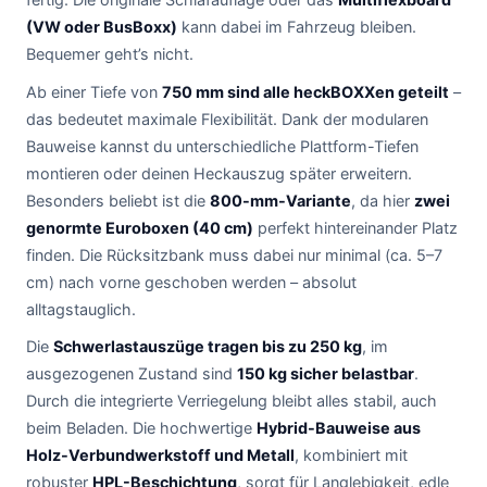
(VW oder BusBoxx)
kann dabei im Fahrzeug bleiben.
Bequemer geht’s nicht.
Ab einer Tiefe von
750 mm sind alle heckBOXXen geteilt
–
das bedeutet maximale Flexibilität. Dank der modularen
Bauweise kannst du unterschiedliche Plattform-Tiefen
montieren oder deinen Heckauszug später erweitern.
Besonders beliebt ist die
800-mm-Variante
, da hier
zwei
genormte Euroboxen (40 cm)
perfekt hintereinander Platz
finden. Die Rücksitzbank muss dabei nur minimal (ca. 5–7
cm) nach vorne geschoben werden – absolut
alltagstauglich.
Die
Schwerlastauszüge tragen bis zu 250 kg
, im
ausgezogenen Zustand sind
150 kg sicher belastbar
.
Durch die integrierte Verriegelung bleibt alles stabil, auch
beim Beladen. Die hochwertige
Hybrid-Bauweise aus
Holz-Verbundwerkstoff und Metall
, kombiniert mit
robuster
HPL-Beschichtung
, sorgt für Langlebigkeit, edle