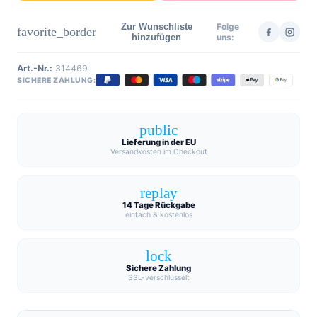
Zur Wunschliste
Folge
favorite_border
hinzufügen
uns:
Art.-Nr.:
314469
SICHERE ZAHLUNG:
public
Lieferung in der EU
Versandkosten im Checkout
replay
14 Tage Rückgabe
einfach & kostenlos
lock
Sichere Zahlung
SSL-verschlüsselt