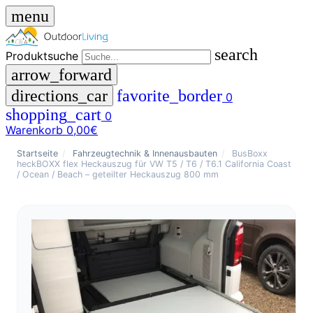
menu
search
Produktsuche
arrow_forward
directions_car
favorite_border
0
shopping_cart
0
Warenkorb
0,00€
close
Startseite
/
Fahrzeugtechnik & Innenausbauten
/
BusBoxx
heckBOXX flex Heckauszug für VW T5 / T6 / T6.1 California Coast
/ Ocean / Beach – geteilter Heckauszug 800 mm
menu
storefront
Menü
Shop
🇩🇪
DE
🇮🇹
IT
Produktsuche
search