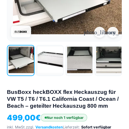
arrow_forward
person
favorite_border
shopping_cart
Login
Wunschliste
Warenkorb
photo_library
zoom_in
Über
groups
uns
mail
Kontakt
help
FAQ
car_repair
Fahrzeugausbau
BusBoxx heckBOXX flex Heckauszug für
Alle
article
Artikel
VW T5 / T6 / T6.1 California Coast / Ocean /
Beach – geteilter Heckauszug 800 mm
WhatsApp
Support
499,00
€
Nur noch 1 verfügbar
inkl. MwSt.
zzgl.
Versandkosten
Lieferzeit:
Sofort verfügbar
+39