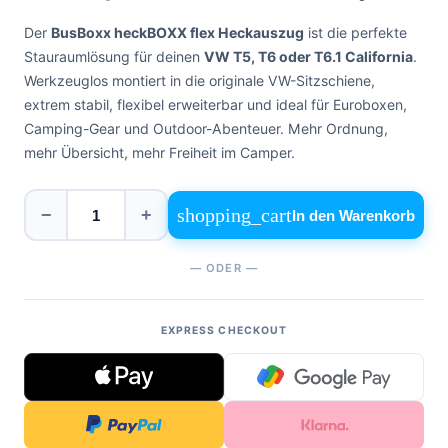
0471
phone
962
Der
BusBoxx heckBOXX flex Heckauszug
ist die perfekte
540
Stauraumlösung für deinen
VW T5, T6 oder T6.1 California
.
Werkzeuglos montiert in die originale VW-Sitzschiene,
4,6
extrem stabil, flexibel erweiterbar und ideal für Euroboxen,
Google
Camping-Gear und Outdoor-Abenteuer. Mehr Ordnung,
Facebook
mehr Übersicht, mehr Freiheit im Camper.
Instagram
shopping_cart
−
+
In den Warenkorb
— ODER —
EXPRESS CHECKOUT