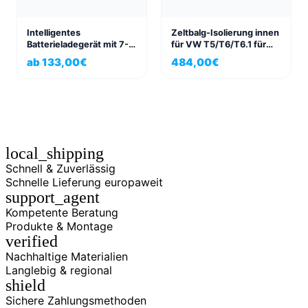
Intelligentes
Zeltbalg-Isolierung innen
Batterieladegerät mit 7-
für VW T5/T6/T6.1 für
stufiger Switch-Mode
California und California
ab
133,00
€
484,00
€
Technologie 10/15A
Beach
local_shipping
Schnell & Zuverlässig
Schnelle Lieferung europaweit
support_agent
Kompetente Beratung
Produkte & Montage
verified
Nachhaltige Materialien
Langlebig & regional
shield
Sichere Zahlungsmethoden