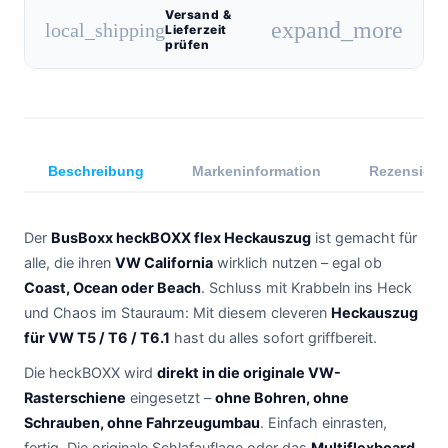
Versand &
expand_more
local_shipping
Lieferzeit
prüfen
Beschreibung
Markeninformation
Rezensione
Der
BusBoxx heckBOXX flex Heckauszug
ist gemacht für
alle, die ihren
VW California
wirklich nutzen – egal ob
Coast, Ocean oder Beach
. Schluss mit Krabbeln ins Heck
und Chaos im Stauraum: Mit diesem cleveren
Heckauszug
für VW T5 / T6 / T6.1
hast du alles sofort griffbereit.
Die heckBOXX wird
direkt in die originale VW-
Rasterschiene
eingesetzt –
ohne Bohren, ohne
Schrauben, ohne Fahrzeugumbau
. Einfach einrasten,
fertig. Die originale Schlafauflage oder das
Multiflexboard