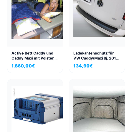
Active Bett Caddy und
Ladekantenschutz für
Caddy Maxi mit Polster,
VW Caddy/Maxi Bj. 2015-
Lattenrost und
2020 mit lackierter oder
1.860,00
€
134,90
€
Bodenplatte
schwarzer Stoßstange