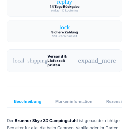
replay
14 Tage Rückgabe
einfach & kostenlos
lock
Sichere Zahlung
SSL-verschlüsselt
Versand &
expand_more
local_shipping
Lieferzeit
prüfen
Beschreibung
Markeninformation
Rezensione
Der
Brunner Skye 3D Campingstuhl
ist genau der richtige
Begleiter für alle, die beim Campen, Vanlife oder im Garten