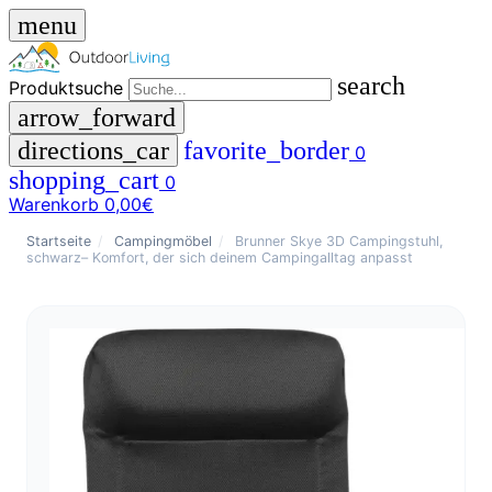
menu
search
Produktsuche
arrow_forward
directions_car
favorite_border
0
shopping_cart
0
Warenkorb
0,00€
close
Startseite
/
Campingmöbel
/
Brunner Skye 3D Campingstuhl,
schwarz– Komfort, der sich deinem Campingalltag anpasst
menu
storefront
Menü
Shop
🇩🇪
DE
🇮🇹
IT
Produktsuche
search