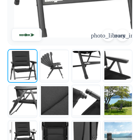
0471
phone
962
540
4,6
photo_library
zoom_in
Google
Facebook
Instagram