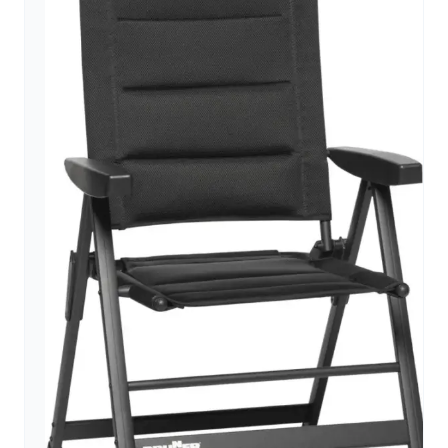
arrow_forward
person
favorite_border
shopping_cart
Login
Wunschliste
Warenkorb
Über
groups
uns
mail
Kontakt
help
FAQ
car_repair
Fahrzeugausbau
Alle
article
Artikel
WhatsApp
Support
+39