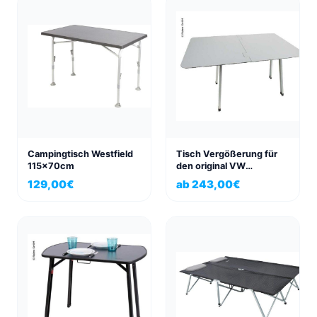
Campingtisch Westfield
Tisch Vergößerung für
115x70cm
den original VW
California, California
129,00
€
ab
243,00
€
Beach Tisch 120 x 80 cm