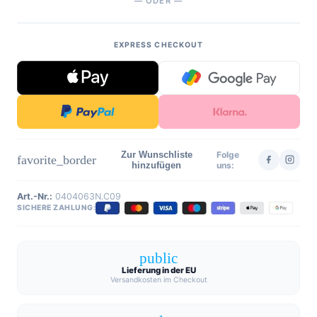
— ODER —
EXPRESS CHECKOUT
Zur Wunschliste
Folge
favorite_border
hinzufügen
uns:
Art.-Nr.:
0404063N.C09
SICHERE ZAHLUNG:
public
Lieferung in der EU
Versandkosten im Checkout