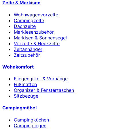
Zelte & Markisen
Wohnwagenvorzelte
Campingzelte
Dachzelte
Markiesenzubehör
Markisen & Sonnensegel
Vorzelte & Heckzelte
Zeltanhänger
Zeltzubehör
Wohnkomfort
Fliegengitter & Vorhänge
Fußmatten
Organizer & Fenstertaschen
Sitzbezüge
Campingmöbel
Campingküchen
Campingliegen