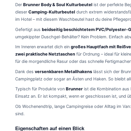
Der
Brunner Body & Soul Kulturbeutel
ist der perfekte Be
dieser
Camping-Kulturbeutel
durch extrem widerstandsfäh
im Hotel – mit diesem Waschbeutel hast du deine Pflegepro
Gefertigt aus
beidseitig beschichtetem PVC/Polyester
umgekippter Duschgel-Behälter? Kein Problem. Einfach ab
Im Inneren erwartet dich ein
großes Hauptfach mit Reißv
zwei praktische Netztaschen
für Ordnung – ideal für klein
für die morgendliche Rasur oder das schnelle Fertigmache
Dank des
versenkbaren Metallhakens
lässt sich der Brun
Campingplatz oder sogar an Ästen und Haken. So bleibt alle
Typisch für Produkte von
Brunner
ist die Kombination aus
Einsatz an. Er ist kompakt, wenn er geschlossen ist, und 
Ob Wochenendtrip, lange Campingreise oder Alltag im Van
sind.
Eigenschaften auf einen Blick