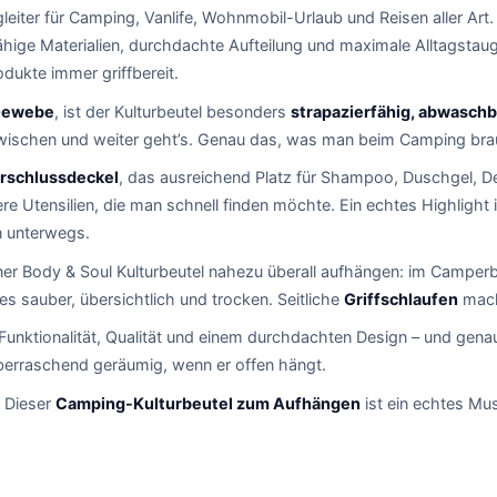
gleiter für Camping, Vanlife, Wohnmobil-Urlaub und Reisen aller Art
ige Materialien, durchdachte Aufteilung und maximale Alltagstaug
dukte immer griffbereit.
-Gewebe
, ist der Kulturbeutel besonders
strapazierfähig, abwaschb
wischen und weiter geht’s. Genau das, was man beim Camping bra
erschlussdeckel
, das ausreichend Platz für Shampoo, Duschgel, De
ere Utensilien, die man schnell finden möchte. Ein echtes Highlight 
n unterwegs.
ner Body & Soul Kulturbeutel nahezu überall aufhängen: im Camperb
s sauber, übersichtlich und trocken. Seitliche
Griffschlaufen
mach
 Funktionalität, Qualität und einem durchdachten Design – und gen
überraschend geräumig, wenn er offen hängt.
: Dieser
Camping-Kulturbeutel zum Aufhängen
ist ein echtes Mu