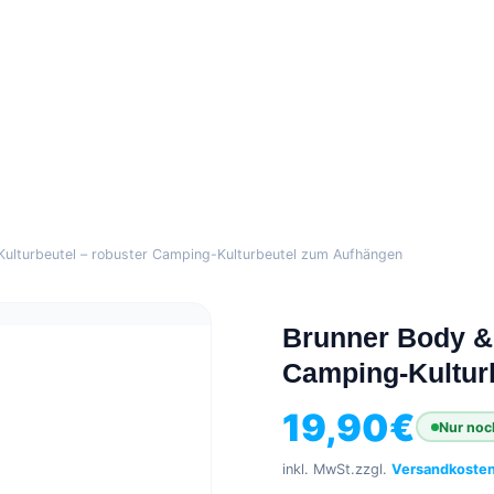
Kulturbeutel – robuster Camping-Kulturbeutel zum Aufhängen
Brunner Body & 
Camping-Kultur
19,90
€
Nur noc
inkl. MwSt.
zzgl.
Versandkoste