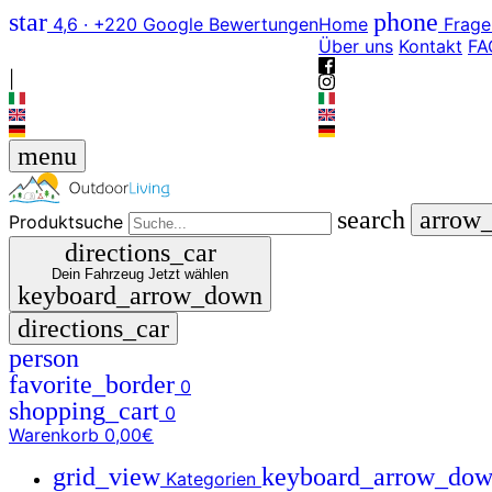
star
phone
4,6 · +220 Google Bewertungen
Home
Frage
Über uns
Kontakt
FA
|
menu
search
arrow
Produktsuche
directions_car
Dein Fahrzeug
Jetzt wählen
keyboard_arrow_down
directions_car
person
favorite_border
0
shopping_cart
0
Warenkorb
0,00€
grid_view
keyboard_arrow_do
Kategorien