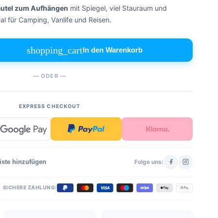
utel zum Aufhängen
mit Spiegel, viel Stauraum und
l für Camping, Vanlife und Reisen.
shopping_cart
In den Warenkorb
— ODER —
EXPRESS CHECKOUT
iste hinzufügen
Folge uns:
SICHERE ZAHLUNG: