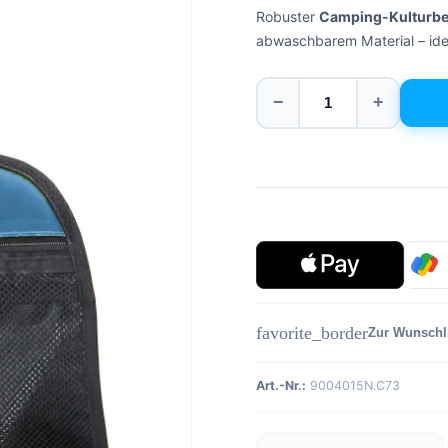
Robuster
Camping-Kulturbe
abwaschbarem Material – idea
−
+
favorite_border
Zur Wunschl
Art.-Nr.:
9004015N.C73