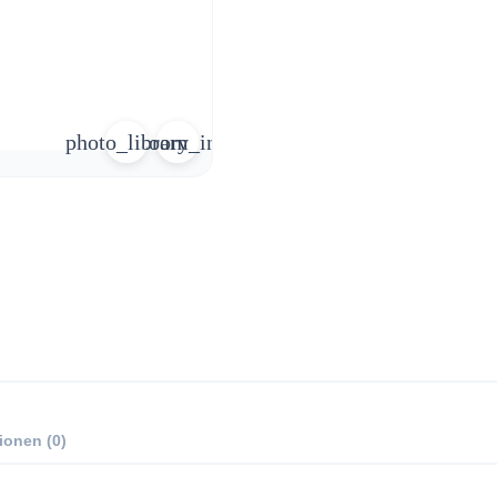
photo_library
zoom_in
ionen (0)