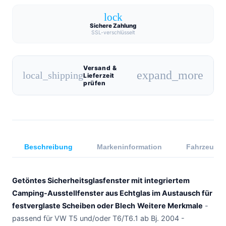
lock
Sichere Zahlung
SSL-verschlüsselt
Versand &
expand_more
local_shipping
Lieferzeit
prüfen
Beschreibung
Markeninformation
Fahrzeugkom
Getöntes Sicherheitsglasfenster mit integriertem
Camping-Ausstellfenster aus Echtglas im Austausch für
festverglaste Scheiben oder Blech
Weitere Merkmale
-
passend für VW T5 und/oder T6/T6.1 ab Bj. 2004 -