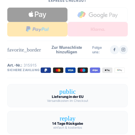
EXPRESS CHECKOUT
Zur Wunschliste
Folge
favorite_border
hinzufügen
uns:
Art.-Nr.:
315915
SICHERE ZAHLUNG:
public
Lieferung in der EU
Versandkosten im Checkout
replay
14 Tage Rückgabe
einfach & kostenlos