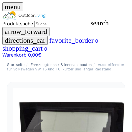
menu
search
Produktsuche
arrow_forward
directions_car
favorite_border
0
shopping_cart
0
Warenkorb
0,00€
close
Startseite
/
Fahrzeugtechnik & Innenausbauten
/
Ausstellfenster
für Volkswagen VW T5 und T6, kurzer und langer Radstand
menu
storefront
Menü
Shop
🇩🇪
DE
🇮🇹
IT
Produktsuche
search