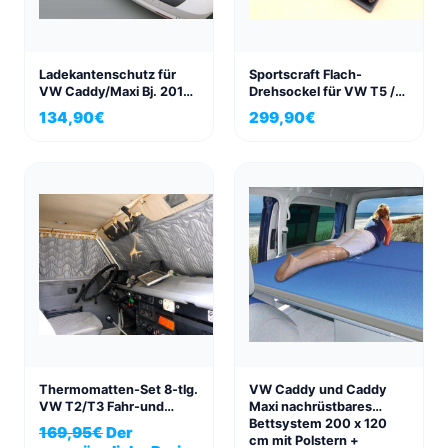
Ladekantenschutz für
Sportscraft Flach-
VW Caddy/Maxi Bj. 2015-
Drehsockel für VW T5 /
2020 mit lackierter oder
T6, Beifahrerseite, mit
134,90
€
299,90
€
schwarzer Stoßstange
TÜV Gutachten
Thermomatten-Set 8-tlg.
VW Caddy und Caddy
VW T2/T3 Fahr-und
Maxi nachrüstbares
Wohnraum
Bettsystem 200 x 120
169,95
€
Der
cm mit Polstern +