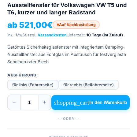
Ausstellfenster für Volkswagen VW T5 und
0471
phone
962
T6, kurzer und langer Radstand
540
ab
521,00
€
Auf Nachbestellung
4,6
Google
inkl. MwSt.
zzgl.
Versandkosten
Lieferzeit:
10 Tage (im Zulauf)
Facebook
Getöntes Sicherheitsglasfenster mit integriertem Camping-
Instagram
Ausstellfenster aus Echtglas im Austausch für festverglaste
Scheiben oder Blech
AUSFÜHRUNG:
für links (Fahrerseite)
für rechts (Beifahrerseite)
shopping_cart
−
+
In den Warenkorb
— ODER —