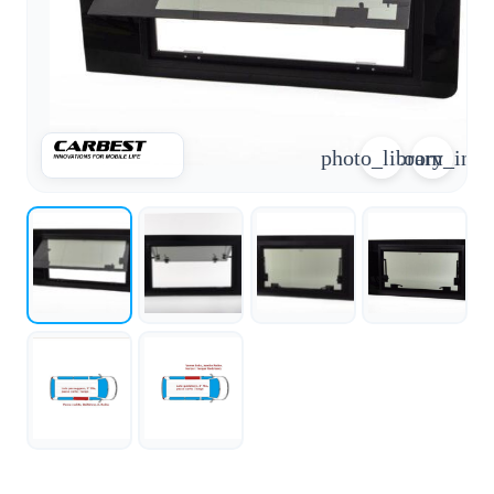
arrow_forward
person
favorite_border
shopping_cart
Login
Wunschliste
Warenkorb
photo_library
zoom_in
Über
groups
uns
mail
Kontakt
help
FAQ
car_repair
Fahrzeugausbau
Alle
article
Artikel
WhatsApp
Support
+39