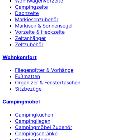
Wohnwagenvorzelte
Campingzelte
Dachzelte
Markiesenzubehör
Markisen & Sonnensegel
Vorzelte & Heckzelte
Zeltanhänger
Zeltzubehör
Wohnkomfort
Fliegengitter & Vorhänge
Fußmatten
Organizer & Fenstertaschen
Sitzbezüge
Campingmöbel
Campingküchen
Campingliegen
Campingmöbel Zubehör
Campingschränke
Campingstühle