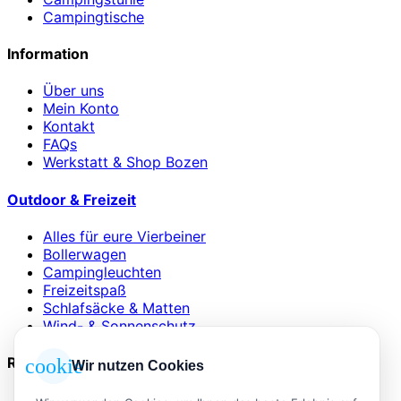
Campingtische
Information
Über uns
Mein Konto
Kontakt
FAQs
Werkstatt & Shop Bozen
Outdoor & Freizeit
Alles für eure Vierbeiner
Bollerwagen
Campingleuchten
Freizeitspaß
Schlafsäcke & Matten
Wind- & Sonnenschutz
Rechtliches
cookie
Wir nutzen Cookies
AGB