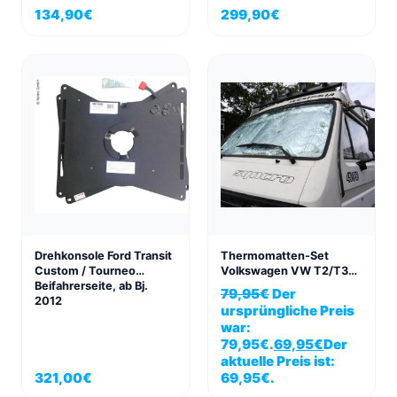
2020 mit lackierter oder
T6, Beifahrerseite, mit
134,90
€
299,90
€
schwarzer Stoßstange
TÜV Gutachten
Drehkonsole Ford Transit
Thermomatten-Set
Custom / Tourneo
Volkswagen VW T2/T3
Beifahrerseite, ab Bj.
Fahrerhaus
79,95
€
Der
2012
ursprüngliche Preis
war:
79,95€.
69,95
€
Der
aktuelle Preis ist:
321,00
€
69,95€.