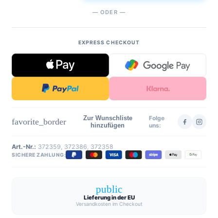
— ODER —
EXPRESS CHECKOUT
Zur Wunschliste
Folge
favorite_border
hinzufügen
uns:
Art.-Nr.:
372359, 372386, 372358
SICHERE ZAHLUNG:
public
Lieferung in der EU
Versandkosten im Checkout