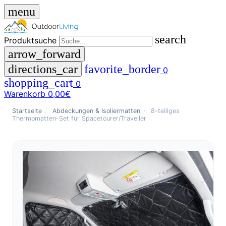
menu
search
Produktsuche
arrow_forward
directions_car
favorite_border
0
shopping_cart
0
Warenkorb
0,00€
close
Startseite
/
Abdeckungen & Isoliermatten
/
8-teiliges
Thermomatten-Set für Spacetourer/Traveller
menu
storefront
Menü
Shop
🇩🇪
DE
🇮🇹
IT
Produktsuche
search