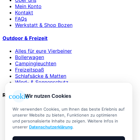
Über uns
Mein Konto
Kontakt
FAQs
Werkstatt & Shop Bozen
Outdoor & Freizeit
Alles für eure Vierbeiner
Bollerwagen
Campingleuchten
Freizeitspaß
Schlafsäcke & Matten
Wind- & Sonnenschutz
Rechtliches
cookie
Wir nutzen Cookies
AGB
Wir verwenden Cookies, um Ihnen das beste Erlebnis auf
Impressum
unserer Website zu bieten, Funktionen zu optimieren
Datenschutzerklärung
und personalisierte Inhalte zu zeigen. Weitere Infos in
Widerrufsbelehrung
unserer
Datenschutzerklärung
.
Versand & Zahlung
Vertrag widerrufen