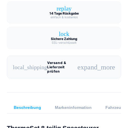
replay
14 Tage Rückgabe
einfach & kostenlos
lock
Sichere Zahlung
SSL-verschlüsselt
Versand &
expand_more
local_shipping
Lieferzeit
prüfen
Beschreibung
Markeninformation
Fahrzeugkom