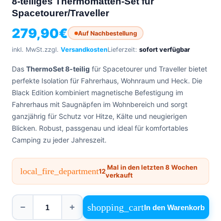
8-teiliges Thermomatten-Set für
0471
phone
Spacetourer/Traveller
962
540
279,90
€
Auf Nachbestellung
4,6
inkl. MwSt.
zzgl.
Versandkosten
Lieferzeit:
sofort verfügbar
Google
Facebook
Das
ThermoSet 8-teilig
für Spacetourer und Traveller bietet
Instagram
perfekte Isolation für Fahrerhaus, Wohnraum und Heck. Die
Black Edition kombiniert magnetische Befestigung im
Fahrerhaus mit Saugnäpfen im Wohnbereich und sorgt
ganzjährig für Schutz vor Hitze, Kälte und neugierigen
Blicken. Robust, passgenau und ideal für komfortables
Camping zu jeder Jahreszeit.
Mal in den letzten 8 Wochen
local_fire_department
12
verkauft
shopping_cart
−
+
In den Warenkorb