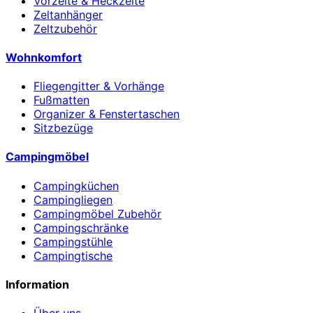
Vorzelte & Heckzelte
Zeltanhänger
Zeltzubehör
Wohnkomfort
Fliegengitter & Vorhänge
Fußmatten
Organizer & Fenstertaschen
Sitzbezüge
Campingmöbel
Campingküchen
Campingliegen
Campingmöbel Zubehör
Campingschränke
Campingstühle
Campingtische
Information