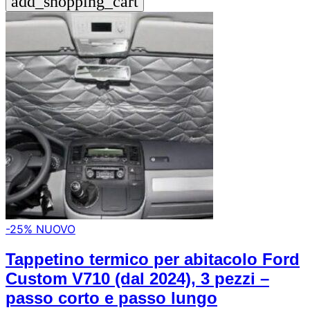
add_shopping_cart
-25%
NUOVO
Tappetino termico per abitacolo Ford
Custom V710 (dal 2024), 3 pezzi –
passo corto e passo lungo