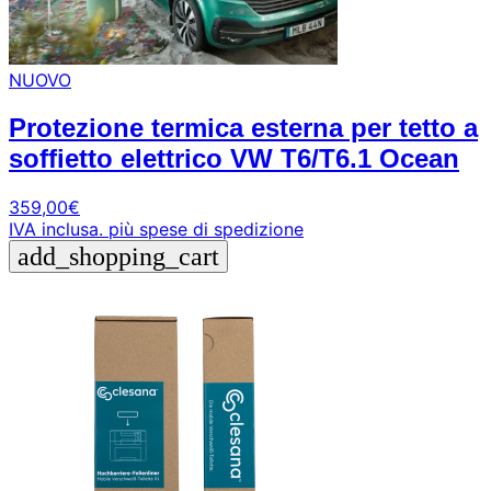
NUOVO
Protezione termica esterna per tetto a
soffietto elettrico VW T6/T6.1 Ocean
359,00
€
IVA inclusa.
più spese di spedizione
add_shopping_cart