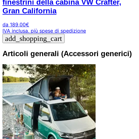
finestrini della cabina VW Crafter,
Gran California
da
189,00
€
IVA inclusa.
più spese di spedizione
add_shopping_cart
Articoli generali
(Accessori generici)