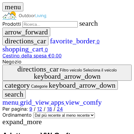
menu
search
Prodotti
arrow_forward
directions_car
favorite_border
0
shopping_cart
0
Cestino della spesa
€0,00
Negozio
close
directions_car
Filtro veicolo
Seleziona il veicolo
keyboard_arrow_down
menu
storefront
category
keyboard_arrow_down
Menu
Negozio
Categorie
search
🇩🇪
menu
grid_view
apps
view_comfy
DE
🇮🇹
Per pagina:
9
/
12
/
18
/
24
IT
Ordinamento
expand_more
Prodotti
search