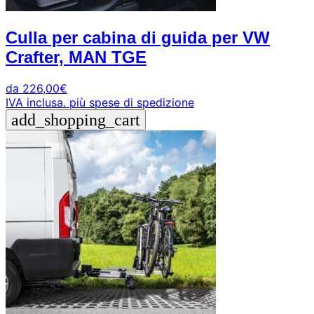
Culla per cabina di guida per VW
Crafter, MAN TGE
da
226,00
€
IVA inclusa.
più spese di spedizione
add_shopping_cart