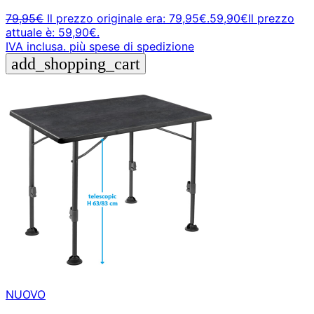
79,95
€
Il prezzo originale era: 79,95€.
59,90
€
Il prezzo
attuale è: 59,90€.
IVA inclusa.
più spese di spedizione
add_shopping_cart
NUOVO