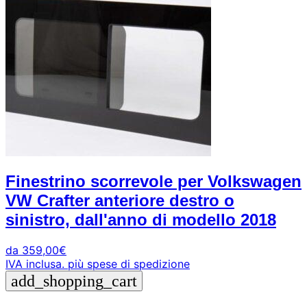
Finestrino scorrevole per Volkswagen
VW Crafter anteriore destro o
sinistro, dall'anno di modello 2018
da
359,00
€
IVA inclusa.
più spese di spedizione
add_shopping_cart