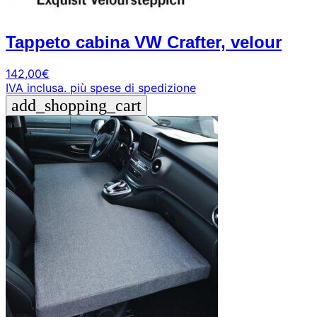
Tappeto cabina VW Crafter, velour
142,00
€
IVA inclusa.
più spese di spedizione
add_shopping_cart