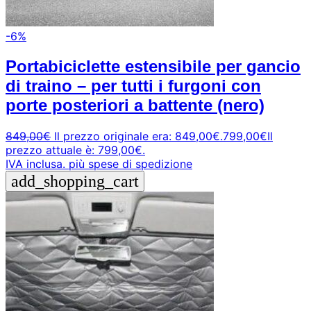
-6%
Portabiciclette estensibile per gancio
di traino – per tutti i furgoni con
porte posteriori a battente (nero)
849,00
€
Il prezzo originale era: 849,00€.
799,00
€
Il
prezzo attuale è: 799,00€.
IVA inclusa.
più spese di spedizione
add_shopping_cart