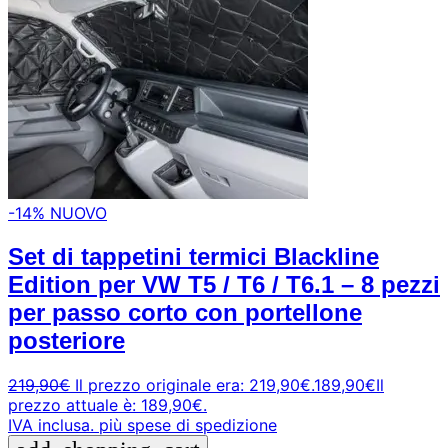
-14%
NUOVO
Set di tappetini termici Blackline
Edition per VW T5 / T6 / T6.1 – 8 pezzi
per passo corto con portellone
posteriore
219,90
€
Il prezzo originale era: 219,90€.
189,90
€
Il
prezzo attuale è: 189,90€.
IVA inclusa.
più spese di spedizione