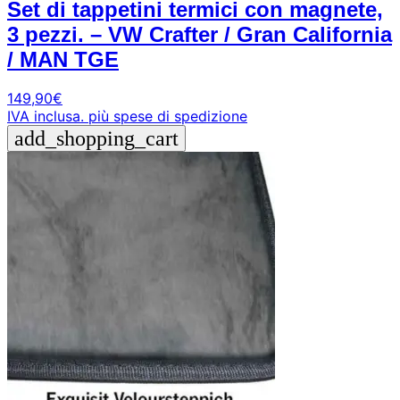
Set di tappetini termici con magnete,
3 pezzi. – VW Crafter / Gran California
/ MAN TGE
149,90
€
IVA inclusa.
più spese di spedizione
add_shopping_cart