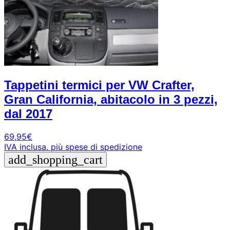
Tappetini termici per VW Crafter,
Gran California, abitacolo in 3 pezzi,
dal 2017
69,95
€
IVA inclusa.
più spese di spedizione
add_shopping_cart