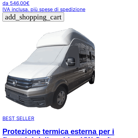
da
546,00
€
IVA inclusa.
più spese di spedizione
add_shopping_cart
BEST SELLER
Protezione termica esterna per i