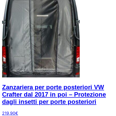
Zanzariera per porte posteriori VW
Crafter dal 2017 in poi – Protezione
dagli insetti per porte posteriori
219,90
€