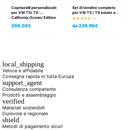
Coprisedili personalizzati
Set di tendine completo
per VW T5/ T6 -
per VW T5 / T6 estate e
California Ocean/ Edition
Transporter per tutti i 6
★★★★★
(1)
finestrini con porte ad
269,00
€
da
239,90
€
alette posteriori
local_shipping
Veloce e affidabile
Consegna rapida in tutta Europa
support_agent
Consulenza competente
Prodotti e assemblaggio
verified
Materiali sostenibili
Durevole e regionale
shield
Metodi di pagamento sicuri