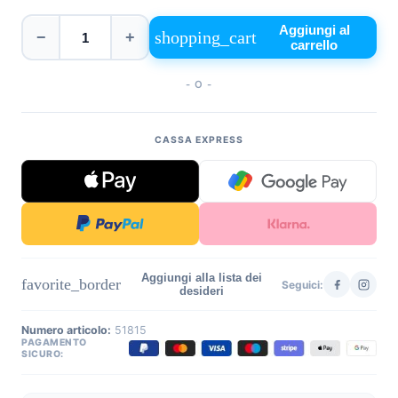
+39
Aggiungi al
shopping_cart
−
+
0471
carrello
phone
962
540
- O -
4.6
Google
CASSA EXPRESS
Facebook
Instagram
Aggiungi alla lista dei
favorite_border
Seguici:
desideri
Numero articolo:
51815
PAGAMENTO
SICURO: