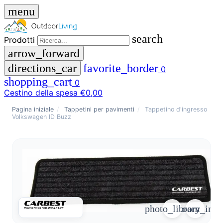
menu
search
Prodotti
arrow_forward
directions_car
favorite_border
0
shopping_cart
0
Cestino della spesa
€0,00
close
Pagina iniziale
/
Tappetini per pavimenti
/
Tappetino d'ingresso
Volkswagen ID Buzz
menu
storefront
Menu
Negozio
🇩🇪
DE
🇮🇹
IT
Prodotti
photo_library
zoom_in
search