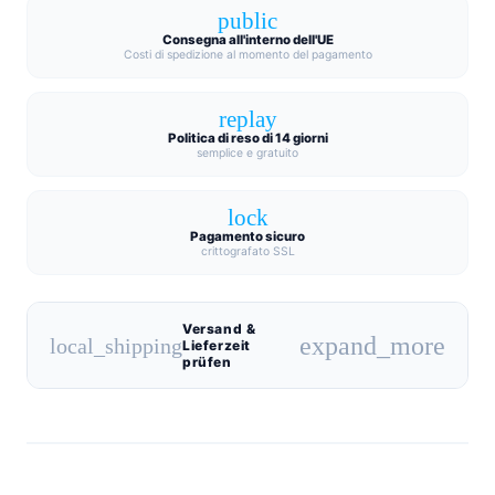
public
Consegna all'interno dell'UE
Costi di spedizione al momento del pagamento
replay
Politica di reso di 14 giorni
semplice e gratuito
lock
Pagamento sicuro
crittografato SSL
Versand &
expand_more
local_shipping
Lieferzeit
prüfen