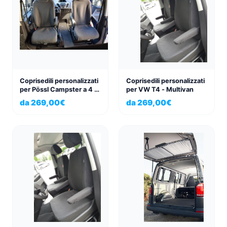
Coprisedili personalizzati
Coprisedili personalizzati
per Pössl Campster a 4 o
per VW T4 - Multivan
6 posti
da
269,00
€
da
269,00
€