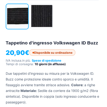
arrow_forward
person
favorite_border
shopping_cart
Accesso
Elenco dei desideri
Cestino della spesa
Chi
groups
siamo
Tappetino d'ingresso Volkswagen ID Buzz
mail
Contattateci
20,90
€
Disponibile su ordinazione
help
FAQ
IVA inclusa.
in più.
Spese di spedizione
Tempi di consegna:
10 giorni (in afflusso)
Conversione
car_repair
del veicolo
Due tappetini d'ingresso su misura per la Volkswagen ID.
Buzz come protezione ideale contro sporco e umidità. Il
Tutti
article
gli
fissaggio avviene tramite strisce adesive.
Colore:
a righe
articoli
antracite
Materiale:
Sedile da corriere da 1900 g/m2 (fibra
sintetica). Disponibile in coppia (solo ingresso conducente e
Assistenza
WhatsApp
passeggero).