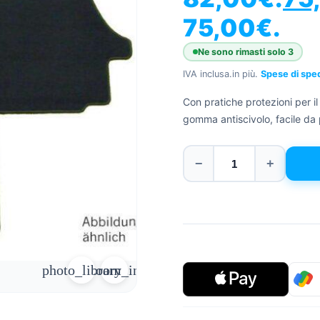
75,00€.
Ne sono rimasti solo 3
IVA inclusa.
in più.
Spese di spe
Con pratiche protezioni per il 
gomma antiscivolo, facile da 
−
+
photo_library
zoom_in