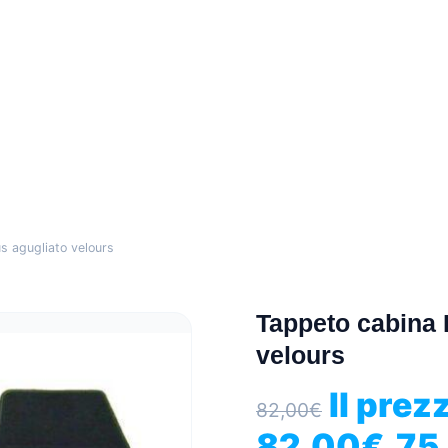
s agugliato velours
Tappeto cabina 
velours
Il prez
82,00
€
82,00€.
75