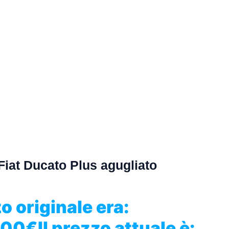
Fiat Ducato Plus agugliato
zo originale era:
,00
€
Il prezzo attuale è: