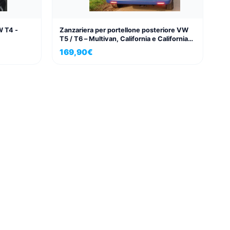
W T4 -
Zanzariera per portellone posteriore VW
T5 / T6 – Multivan, California e California
Beach
169,90
€