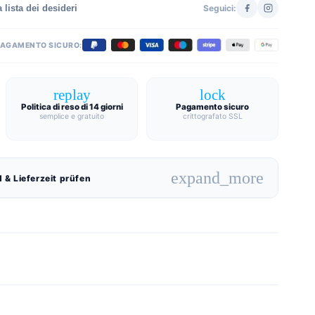
 lista dei desideri
Seguici:
PAGAMENTO SICURO:
replay
lock
Politica di reso di 14 giorni
Pagamento sicuro
semplice e gratuito
crittografato SSL
expand_more
 & Lieferzeit prüfen