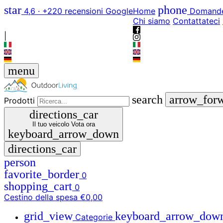
star
phone
4,6 · +220 recensioni Google
Home
Domande
Chi siamo
Contattateci
|
menu
search
arrow_for
Prodotti
directions_car
Il tuo veicolo
Vota ora
keyboard_arrow_down
directions_car
person
favorite_border
0
shopping_cart
0
Cestino della spesa
€0,00
grid_view
keyboard_arrow_dow
Categorie