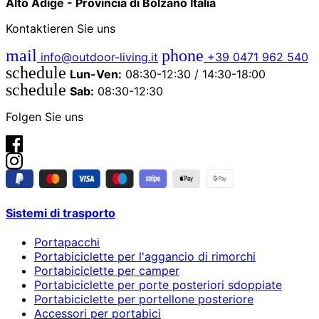
Alto Adige - Provincia di Bolzano Italia
Kontaktieren Sie uns
mail
phone
info@outdoor-living.it
+39 0471 962 540
schedule
Lun-Ven:
08:30-12:30 / 14:30-18:00
schedule
Sab:
08:30-12:30
Folgen Sie uns
Sistemi di trasporto
Portapacchi
Portabiciclette per l'aggancio di rimorchi
Portabiciclette per camper
Portabiciclette per porte posteriori sdoppiate
Portabiciclette per portellone posteriore
Accessori per portabici