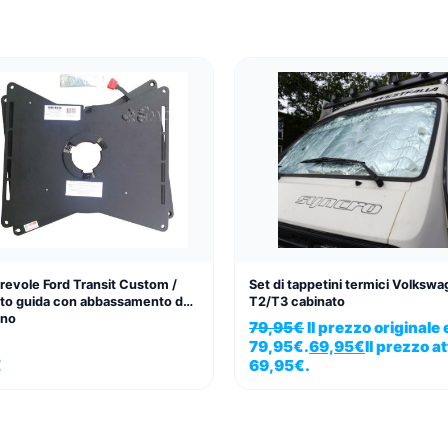
revole Ford Transit Custom /
Set di tappetini termici Volks
ato guida con abbassamento del
T2/T3 cabinato
ano
79,95
€
Il prezzo originale 
79,95€.
69,95
€
Il prezzo at
€
69,95€.