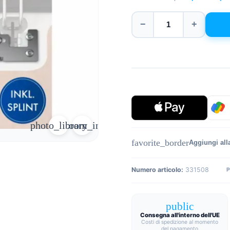
−
+
photo_library
zoom_in
favorite_border
Aggiungi alla
Numero articolo:
331508
public
Consegna all'interno dell'UE
Costi di spedizione al momento
del pagamento