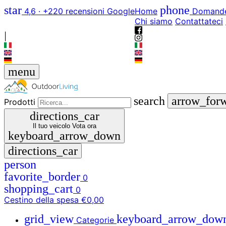
star
phone
4,6 · +220 recensioni Google
Home
Domande
Chi siamo
Contattateci
|
menu
search
arrow_for
Prodotti
directions_car
Il tuo veicolo
Vota ora
keyboard_arrow_down
directions_car
person
favorite_border
0
shopping_cart
0
Cestino della spesa
€0,00
grid_view
keyboard_arrow_dow
Categorie