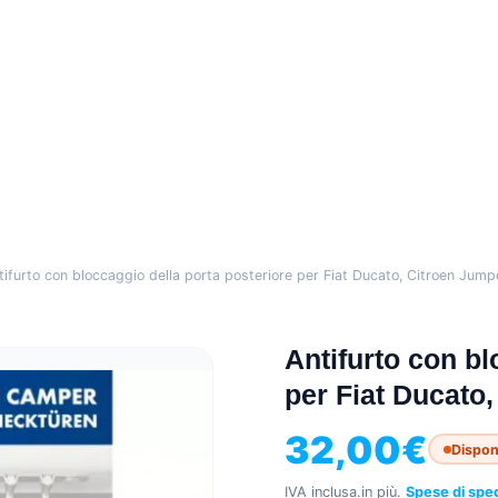
tifurto con bloccaggio della porta posteriore per Fiat Ducato, Citroen Jum
Antifurto con bl
per Fiat Ducato
32,00
€
Dispon
IVA inclusa.
in più.
Spese di spe