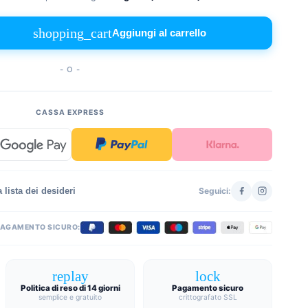
shopping_cart
Aggiungi al carrello
- O -
CASSA EXPRESS
 lista dei desideri
Seguici:
PAGAMENTO SICURO:
replay
lock
Politica di reso di 14 giorni
Pagamento sicuro
semplice e gratuito
crittografato SSL