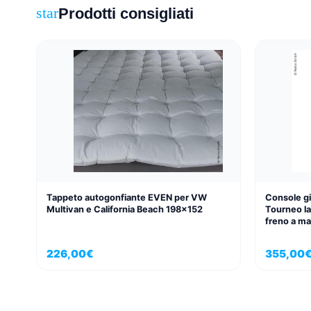
Prodotti consigliati
star
Tappeto autogonfiante EVEN per VW
Console gi
Multivan e California Beach 198×152
Tourneo l
freno a m
226,00
€
355,00