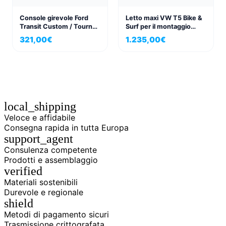
Console girevole Ford
Letto maxi VW T5 Bike &
Transit Custom / Tourneo
Surf per il montaggio
lato passeggero, dal
successivo su VW
321,00
€
1.235,00
€
modello 2012
Transporter
local_shipping
Veloce e affidabile
Consegna rapida in tutta Europa
support_agent
Consulenza competente
Prodotti e assemblaggio
verified
Materiali sostenibili
Durevole e regionale
shield
Metodi di pagamento sicuri
Trasmissione crittografata