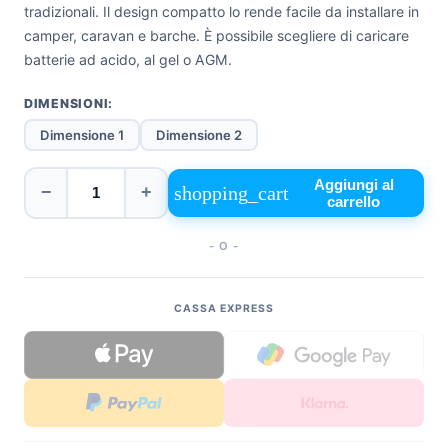
tradizionali. Il design compatto lo rende facile da installare in
+39
camper, caravan e barche. È possibile scegliere di caricare
0471
phone
batterie ad acido, al gel o AGM.
962
540
DIMENSIONI:
4.6
Dimensione 1
Dimensione 2
Google
Facebook
Aggiungi al
shopping_cart
−
+
Instagram
carrello
- O -
CASSA EXPRESS