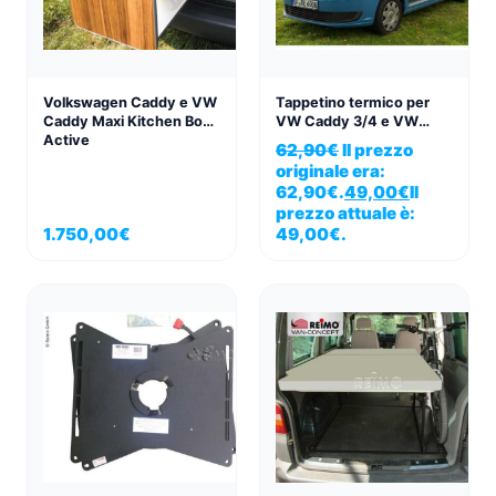
Volkswagen Caddy e VW
Tappetino termico per
Caddy Maxi Kitchen Box
VW Caddy 3/4 e VW
Active
Caddy 3/4 Maxi, set da 3
62,90
€
Il prezzo
pezzi.
originale era:
62,90€.
49,00
€
Il
prezzo attuale è:
1.750,00
€
49,00€.