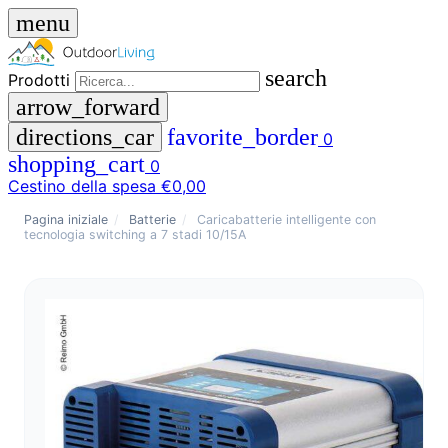
menu
search
Prodotti
arrow_forward
directions_car
favorite_border
0
shopping_cart
0
Cestino della spesa
€0,00
close
Pagina iniziale
/
Batterie
/
Caricabatterie intelligente con
tecnologia switching a 7 stadi 10/15A
menu
storefront
Menu
Negozio
🇩🇪
DE
🇮🇹
IT
Prodotti
search