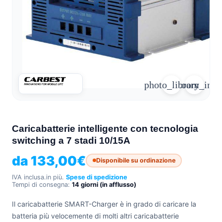
arrow_forward
person
favorite_border
shopping_cart
Accesso
Elenco dei desideri
Cestino della spesa
Chi
groups
siamo
photo_library
zoom_in
mail
Contattateci
help
FAQ
Caricabatterie intelligente con tecnologia
switching a 7 stadi 10/15A
Conversione
car_repair
del veicolo
da
133,00
€
Disponibile su ordinazione
Tutti
article
gli
IVA inclusa.
in più.
Spese di spedizione
articoli
Tempi di consegna:
14 giorni (in afflusso)
Assistenza
Il caricabatterie SMART-Charger è in grado di caricare la
WhatsApp
batteria più velocemente di molti altri caricabatterie