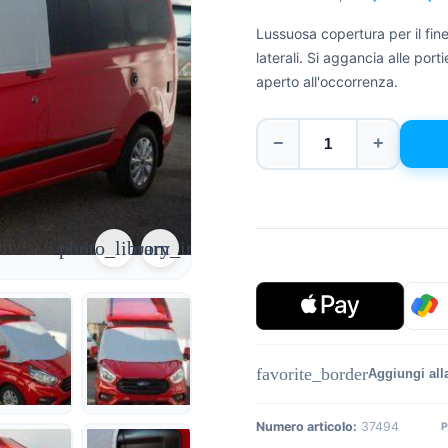
Lussuosa copertura per il fin
laterali. Si aggancia alle port
aperto all'occorrenza.
−
+
photo_library
zoom_in
favorite_border
Aggiungi alla
Numero articolo:
37494