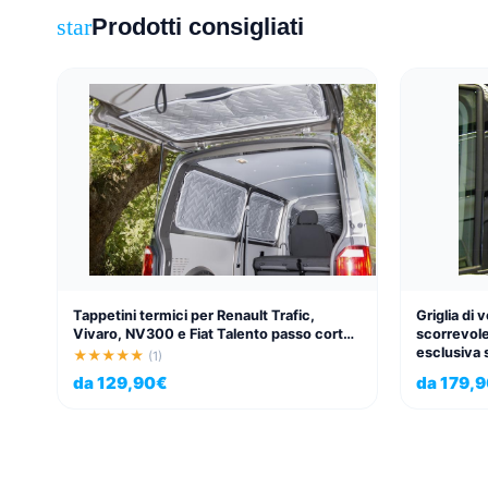
Prodotti consigliati
star
Tappetini termici per Renault Trafic,
Griglia di 
Vivaro, NV300 e Fiat Talento passo corto
scorrevole
e lungo, 8 pezzi
esclusiva 
★★★★★
(1)
da
129,90
€
da
179,