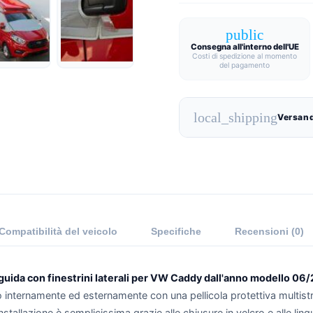
public
Consegna all'interno dell'UE
Costi di spedizione al momento
del pagamento
local_shipping
Versand
Compatibilità del veicolo
Specifiche
Recensioni (0)
 guida con finestrini laterali per VW Caddy dall'anno modello 06
ito internamente ed esternamente con una pellicola protettiva multist
nstallazione è semplicissima grazie alle chiusure in velcro e alle lin