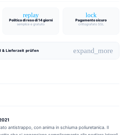
replay
lock
Politica di reso di 14 giorni
Pagamento sicuro
semplice e gratuito
crittografato SSL
expand_more
 & Lieferzeit prüfen
/2021
rato antistrappo, con anima in schiuma poliuretanica. Il
guette che si agganciano semplicemente alle portiere laterali,