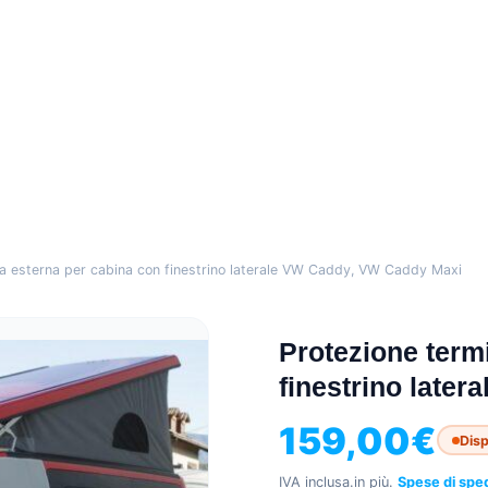
a esterna per cabina con finestrino laterale VW Caddy, VW Caddy Maxi
Protezione term
finestrino late
159,00
€
Disp
IVA inclusa.
in più.
Spese di spe