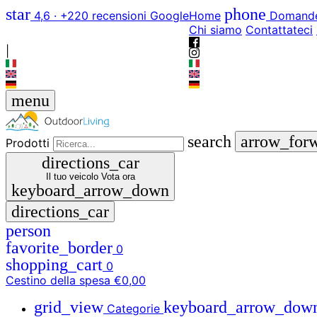
star
phone
4,6 · +220 recensioni Google
Home
Domande
Chi siamo
Contattateci
|
menu
search
arrow_for
Prodotti
directions_car
Il tuo veicolo
Vota ora
keyboard_arrow_down
directions_car
person
favorite_border
0
shopping_cart
0
Cestino della spesa
€0,00
grid_view
keyboard_arrow_dow
Categorie