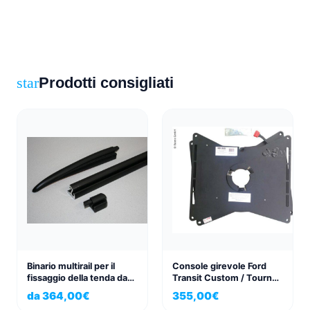
Prodotti consigliati
star
Binario multirail per il
Console girevole Ford
fissaggio della tenda da
Transit Custom / Tourneo
sole Volkswagen
lato guida con
da
364,00
€
355,00
€
VWT4/T5/T6 destra
abbassamento del freno