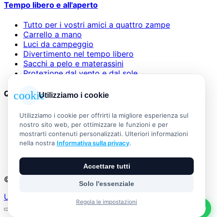
Tempo libero e all'aperto
Tutto per i vostri amici a quattro zampe
Carrello a mano
Luci da campeggio
Divertimento nel tempo libero
Sacchi a pelo e materassini
Protezione dal vento e dal sole
Questioni legali
cookie
Utilizziamo i cookie
AGB
Utilizziamo i cookie per offrirti la migliore esperienza sul
Informazioni legali
nostro sito web, per ottimizzare le funzioni e per
Informativa sulla privacy
mostrarti contenuti personalizzati. Ulteriori informazioni
Widerrufsbelehrung
nella nostra
Informativa sulla privacy
.
Versand & Zahlung
Vertrag widerrufen
Accettare tutti
© 2026 Outdoor Living Alle Rechte vorbehalten
Solo l'essenziale
Umsetzung:
Regola le impostazioni