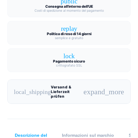
public
Consegna all'interno dell'UE
Costi di spedizione al momento del pagamento
replay
Politica di reso di 14 giorni
semplice e gratuito
lock
Pagamento sicuro
crittografato SSL
Versand &
expand_more
local_shipping
Lieferzeit
prüfen
Descrizione del
Informazioni sul marchio
Spec