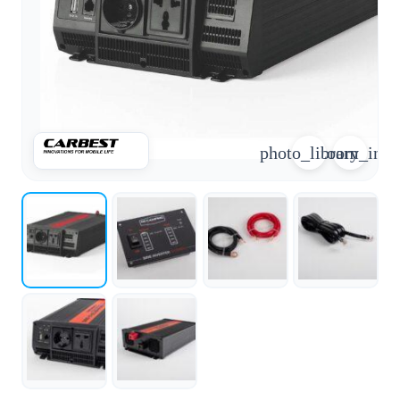
arrow_forward
person
favorite_border
shopping_cart
Accesso
Elenco dei desideri
Cestino della spesa
Chi
groups
siamo
photo_library
zoom_in
mail
Contattateci
help
FAQ
Conversione
car_repair
del veicolo
Tutti
article
gli
articoli
Assistenza
WhatsApp