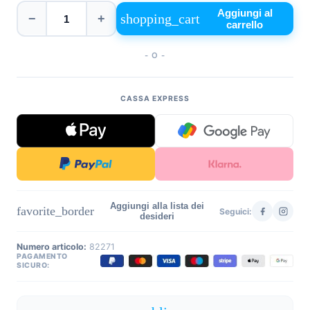
Aggiungi al
shopping_cart
−
+
carrello
- O -
CASSA EXPRESS
Aggiungi alla lista dei
favorite_border
Seguici:
desideri
Numero articolo:
82271
PAGAMENTO
SICURO: