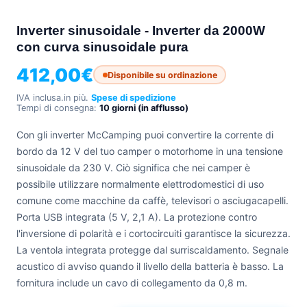
+39
Inverter sinusoidale - Inverter da 2000W
0471
phone
962
con curva sinusoidale pura
540
412,00
€
Disponibile su ordinazione
4.6
IVA inclusa.
in più.
Spese di spedizione
Google
Tempi di consegna:
10 giorni (in afflusso)
Facebook
Instagram
Con gli inverter McCamping puoi convertire la corrente di
bordo da 12 V del tuo camper o motorhome in una tensione
sinusoidale da 230 V. Ciò significa che nei camper è
possibile utilizzare normalmente elettrodomestici di uso
comune come macchine da caffè, televisori o asciugacapelli.
Porta USB integrata (5 V, 2,1 A). La protezione contro
l'inversione di polarità e i cortocircuiti garantisce la sicurezza.
La ventola integrata protegge dal surriscaldamento. Segnale
acustico di avviso quando il livello della batteria è basso. La
fornitura include un cavo di collegamento da 0,8 m.