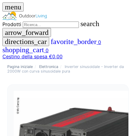
menu
search
Prodotti
arrow_forward
directions_car
favorite_border
0
shopping_cart
0
Cestino della spesa
€0,00
close
Pagina iniziale
/
Elettronica
/
Inverter sinusoidale - Inverter da
2000W con curva sinusoidale pura
menu
storefront
Menu
Negozio
🇩🇪
DE
🇮🇹
IT
Prodotti
search