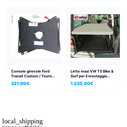
a mano
Console girevole Ford
Letto maxi VW T5 Bike &
Transit Custom / Tourneo
Surf per il montaggio
lato passeggero, dal
successivo su VW
321,00
€
1.235,00
€
modello 2012
Transporter
local_shipping