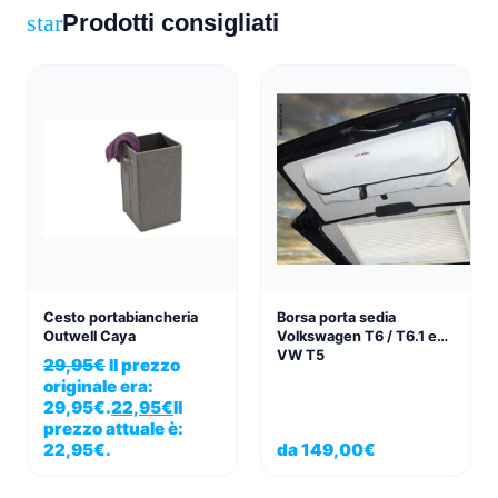
Prodotti consigliati
star
Cesto portabiancheria
Borsa porta sedia
Outwell Caya
Volkswagen T6 / T6.1 e
VW T5
29,95
€
Il prezzo
originale era:
29,95€.
22,95
€
Il
prezzo attuale è:
22,95€.
da
149,00
€