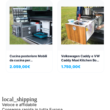
Cucina posteriore Mobili
Volkswagen Caddy e VW
da cucina per
Caddy Maxi Kitchen Box
Volkswagen VWT5,T6
Active
2.059,00
€
1.750,00
€
Multivan
local_shipping
Veloce e affidabile
Consegna rapida in tutta Europa