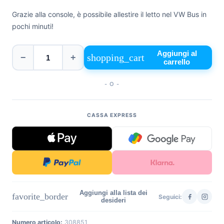
+39
Grazie alla console, è possibile allestire il letto nel VW Bus in
0471
phone
pochi minuti!
962
540
Aggiungi al
shopping_cart
−
+
carrello
4.6
Google
Facebook
- O -
Instagram
CASSA EXPRESS
Aggiungi alla lista dei
favorite_border
Seguici:
desideri
Numero articolo:
308851