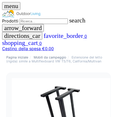
menu
search
Prodotti
arrow_forward
directions_car
favorite_border
0
shopping_cart
0
Cestino della spesa
€0,00
close
Pagina iniziale
/
Mobili da campeggio
/
Estensione del letto
(rigida) simile a Multiflexboard VW T5/T6, California/Multivan
menu
storefront
Menu
Negozio
🇩🇪
DE
🇮🇹
IT
Prodotti
search