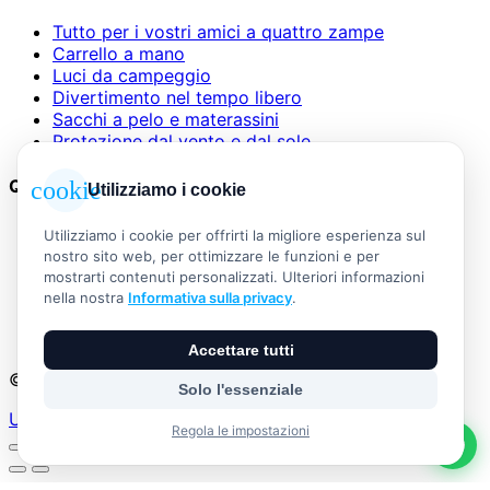
Tutto per i vostri amici a quattro zampe
Carrello a mano
Luci da campeggio
Divertimento nel tempo libero
Sacchi a pelo e materassini
Protezione dal vento e dal sole
Questioni legali
cookie
Utilizziamo i cookie
AGB
Utilizziamo i cookie per offrirti la migliore esperienza sul
Informazioni legali
nostro sito web, per ottimizzare le funzioni e per
Informativa sulla privacy
mostrarti contenuti personalizzati. Ulteriori informazioni
Widerrufsbelehrung
nella nostra
Informativa sulla privacy
.
Versand & Zahlung
Vertrag widerrufen
Accettare tutti
© 2026 Outdoor Living Alle Rechte vorbehalten
Solo l'essenziale
Umsetzung:
Regola le impostazioni