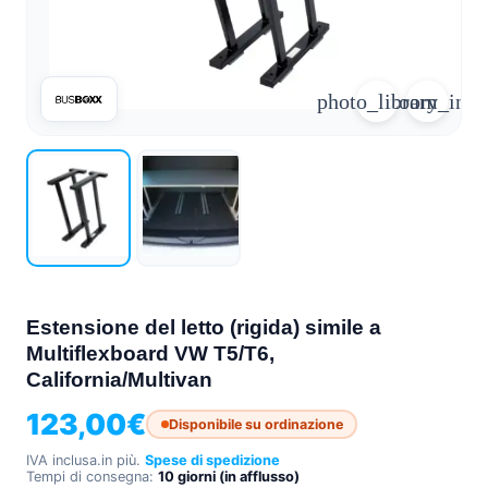
arrow_forward
person
favorite_border
shopping_cart
photo_library
zoom_in
Accesso
Elenco dei desideri
Cestino della spesa
Chi
groups
siamo
mail
Contattateci
help
FAQ
Conversione
car_repair
del veicolo
Estensione del letto (rigida) simile a
Multiflexboard VW T5/T6,
Tutti
California/Multivan
article
gli
articoli
123,00
€
Disponibile su ordinazione
Assistenza
IVA inclusa.
in più.
Spese di spedizione
WhatsApp
Tempi di consegna:
10 giorni (in afflusso)