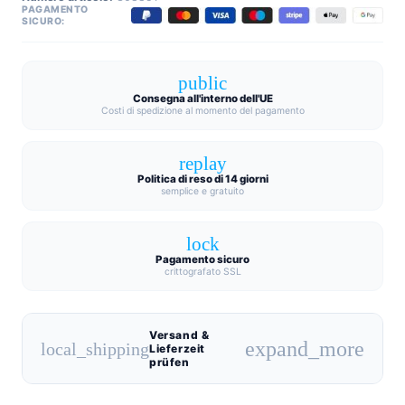
PAGAMENTO
SICURO:
public
Consegna all'interno dell'UE
Costi di spedizione al momento del pagamento
replay
Politica di reso di 14 giorni
semplice e gratuito
lock
Pagamento sicuro
crittografato SSL
Versand &
expand_more
local_shipping
Lieferzeit
prüfen