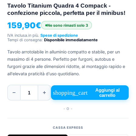
Tavolo Titanium Quadra 4 Compack -
+39
confezione piccola, perfetta per il minibus!
0471
phone
962
159,90
€
540
Ne sono rimasti solo 3
IVA inclusa.
in più.
Spese di spedizione
4.6
Tempi di consegna:
Disponibile immediatamente
Google
Facebook
Tavolo arrotolabile in alluminio compatto e stabile, per un
Instagram
massimo di 4 persone. Perfetto per furgoni, autobus e
furgoni grazie alle dimensioni ridotte, al montaggio rapido e
all'elevata praticità d'uso quotidiano.
Aggiungi al
shopping_cart
−
+
carrello
- O -
CASSA EXPRESS