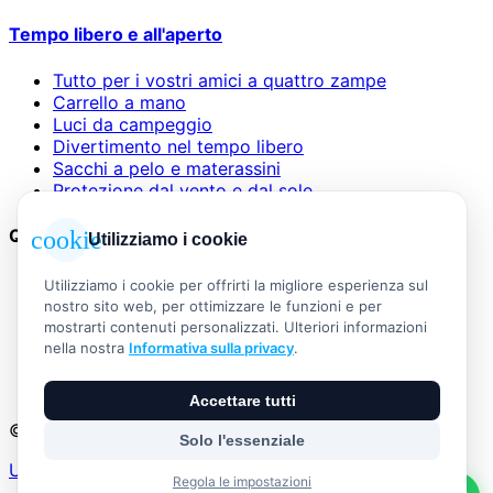
Tempo libero e all'aperto
Tutto per i vostri amici a quattro zampe
Carrello a mano
Luci da campeggio
Divertimento nel tempo libero
Sacchi a pelo e materassini
Protezione dal vento e dal sole
Questioni legali
cookie
Utilizziamo i cookie
AGB
Utilizziamo i cookie per offrirti la migliore esperienza sul
Informazioni legali
nostro sito web, per ottimizzare le funzioni e per
Informativa sulla privacy
mostrarti contenuti personalizzati. Ulteriori informazioni
Widerrufsbelehrung
nella nostra
Informativa sulla privacy
.
Versand & Zahlung
Vertrag widerrufen
Accettare tutti
© 2026 Outdoor Living Alle Rechte vorbehalten
Solo l'essenziale
Umsetzung:
Regola le impostazioni