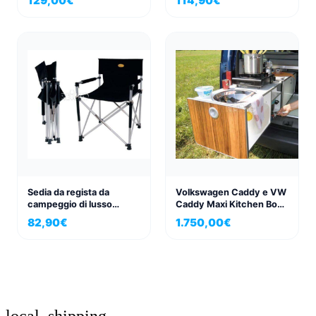
129,00
€
114,90
€
Pieghevole, resistente
alle intemperie ed
estremamente
salvaspazio
Sedia da regista da
Volkswagen Caddy e VW
campeggio di lusso
Caddy Maxi Kitchen Box
Toscana, ideale per
Active
82,90
€
1.750,00
€
camper