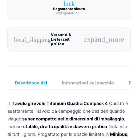
lock
Pagamento sicuro
crittografato SSL
Versand &
expand_more
local_shipping
Lieferzeit
prüfen
Descrizione del
Informazioni sul marchio
Rece
IL
Tavolo girevole Titanium Quadra Compack 4
Questo è
esattamente il tavolo da campeggio che desideri quando
viaggi:
super compatto nelle dimensioni di imballaggio
,
incluso
stabile, di alta qualità e davvero pratico
Nella vita
di tutti i giorni. Progettato per lo spazio limitato in
Minibus,