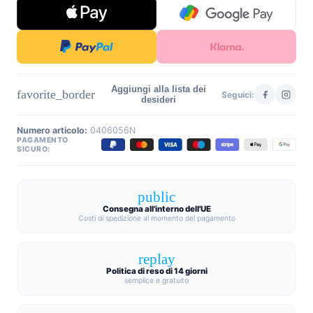
Aggiungi alla lista dei
favorite_border
Seguici:
desideri
Numero articolo:
0406056N
PAGAMENTO
SICURO:
public
Consegna all'interno dell'UE
Costi di spedizione al momento del pagamento
replay
Politica di reso di 14 giorni
semplice e gratuito