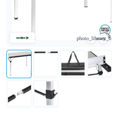
arrow_forward
person
favorite_border
shopping_cart
Accesso
Elenco dei desideri
Cestino della spesa
photo_library
zoom_in
Chi
groups
siamo
mail
Contattateci
help
FAQ
Conversione
car_repair
del veicolo
Tutti
article
gli
articoli
Assistenza
WhatsApp