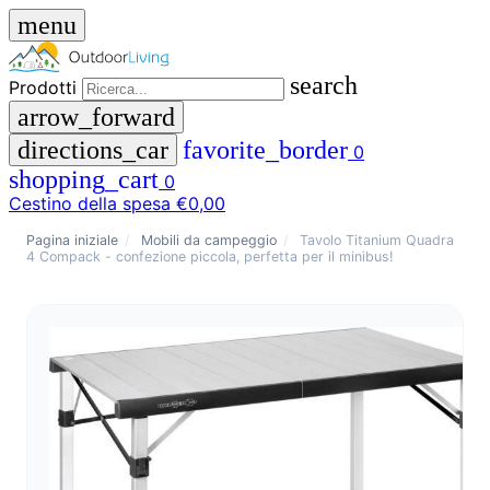
menu
search
Prodotti
arrow_forward
directions_car
favorite_border
0
shopping_cart
0
Cestino della spesa
€0,00
close
Pagina iniziale
/
Mobili da campeggio
/
Tavolo Titanium Quadra
4 Compack - confezione piccola, perfetta per il minibus!
menu
storefront
Menu
Negozio
🇩🇪
DE
🇮🇹
IT
Prodotti
search