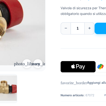
Valvola di sicurezza per Therm
obbligatorio quando si utili
−
+
photo_library
zoom_in
favorite_border
Aggiungi alla
Numero articolo:
67072