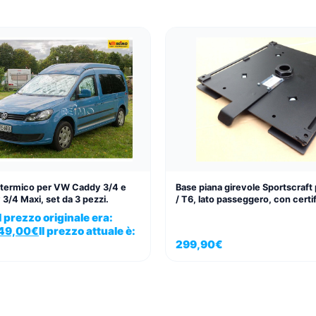
 termico per VW Caddy 3/4 e
Base piana girevole Sportscraf
/4 Maxi, set da 3 pezzi.
/ T6, lato passeggero, con cert
Il prezzo originale era:
49,00
€
Il prezzo attuale è:
299,90
€