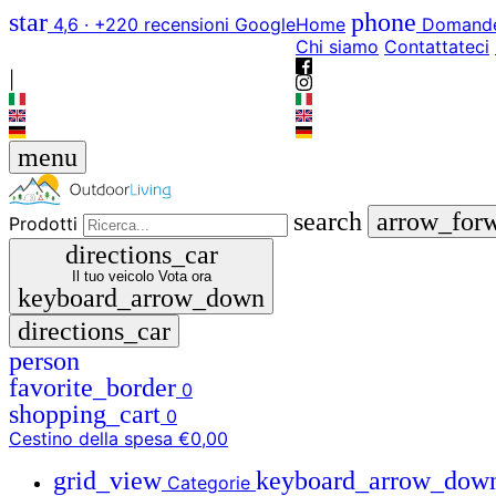
star
phone
4,6 · +220 recensioni Google
Home
Domande
Chi siamo
Contattateci
|
menu
search
arrow_for
Prodotti
directions_car
Il tuo veicolo
Vota ora
keyboard_arrow_down
directions_car
person
favorite_border
0
shopping_cart
0
Cestino della spesa
€0,00
grid_view
keyboard_arrow_dow
Categorie