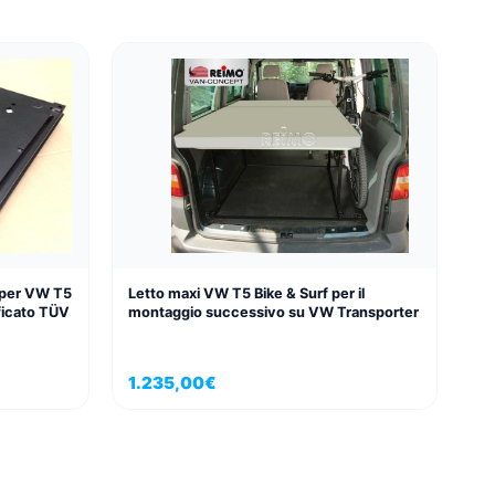
t per VW T5
Letto maxi VW T5 Bike & Surf per il
ificato TÜV
montaggio successivo su VW Transporter
1.235,00
€