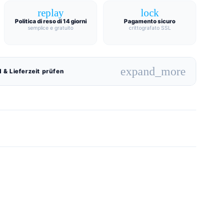
replay
lock
Politica di reso di 14 giorni
Pagamento sicuro
semplice e gratuito
crittografato SSL
expand_more
 & Lieferzeit prüfen