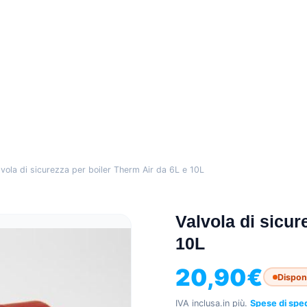
lvola di sicurezza per boiler Therm Air da 6L e 10L
Valvola di sicur
10L
20,90
€
Disponi
IVA inclusa.
in più.
Spese di spe