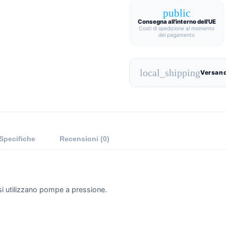
public
Consegna all'interno dell'UE
Costi di spedizione al momento
del pagamento
local_shipping
Versand
Specifiche
Recensioni (0)
si utilizzano pompe a pressione.