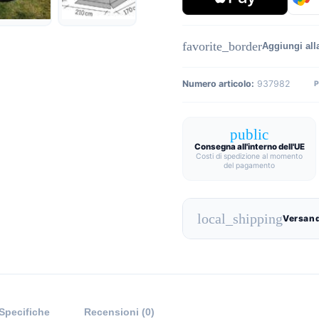
favorite_border
Aggiungi alla
Numero articolo:
937982
public
Consegna all'interno dell'UE
Costi di spedizione al momento
del pagamento
local_shipping
Versand
Specifiche
Recensioni (0)