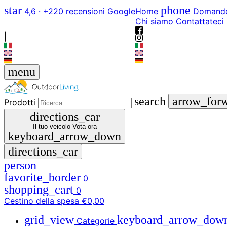
star
phone
4,6 · +220 recensioni Google
Home
Domande
Chi siamo
Contattateci
|
menu
search
arrow_for
Prodotti
directions_car
Il tuo veicolo
Vota ora
keyboard_arrow_down
directions_car
person
favorite_border
0
shopping_cart
0
Cestino della spesa
€0,00
grid_view
keyboard_arrow_dow
Categorie