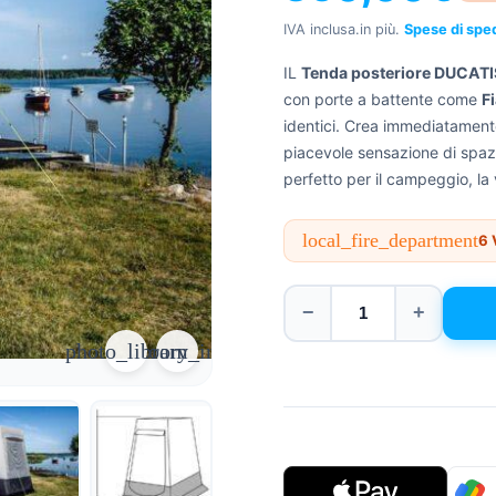
IVA inclusa.
in più.
Spese di spe
IL
Tenda posteriore DUCA
con porte a battente come
F
identici. Crea immediatament
piacevole sensazione di spazi
perfetto per il campeggio, la v
local_fire_department
6
V
−
+
photo_library
zoom_in