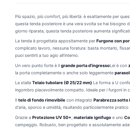
Più spazio, più comfort, più libertà: è esattamente per que
questa tenda posteriore è una vera svolta se hai bisogno 
giorno riparata, questa tenda posteriore aumenta significati
La tenda è progettata appositamente per
Furgone con port
complicato lavoro, nessuna foratura: basta montarlo, fissar
puoi sentirti a tuo agio all'interno.
Un vero punto forte è il
grande porta d'ingresso
Lei è con
la porta completamente o anche solo leggermente
paraso
La stalla
Telaio tubolare (Ø 25/22 mm)
La forma a U confer
ingombro piacevolmente compatto. Ideale per i furgoni in c
Il
telo di fondo rimovibile
con integrato
Parabrezza sotto i
d'aria, sporco e umidità, risultando particolarmente pratic
Grazie a
Protezione UV 50+
,
materiale ignifugo
e uno
Co
campeggio. Robusto, ben progettato e assolutamente adatt