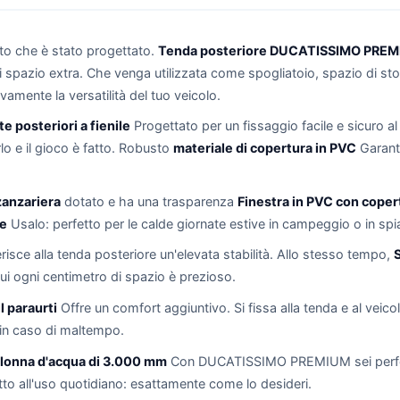
sto che è stato progettato.
Tenda posteriore DUCATISSIMO PRE
di spazio extra. Che venga utilizzata come spogliatoio, spazio di
vamente la versatilità del tuo veicolo.
e posteriori a fienile
Progettato per un fissaggio facile e sicuro al
lo e il gioco è fatto. Robusto
materiale di copertura in PVC
Garanti
zanzariera
dotato e ha una trasparenza
Finestra in PVC con coper
le
Usalo: perfetto per le calde giornate estive in campeggio o in spi
isce alla tenda posteriore un'elevata stabilità. Allo stesso tempo,
S
ui ogni centimetro di spazio è prezioso.
l paraurti
Offre un comfort aggiuntivo. Si fissa alla tenda e al veico
o in caso di maltempo.
lonna d'acqua di 3.000 mm
Con DUCATISSIMO PREMIUM sei perfetta
o all'uso quotidiano: esattamente come lo desideri.