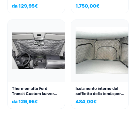
Talento (ab 2015) – 8-
da
129,95
€
1.750,00
€
teilig für Fahrerhaus &
Wohnraum
Thermomatte Ford
Isolamento interno del
Transit Custom kurzer
soffietto della tenda per
und langer Radstand
VW T5/T6/T6.1 per
da
129,95
€
484,00
€
rundum 8-teilig
California e California
Beach