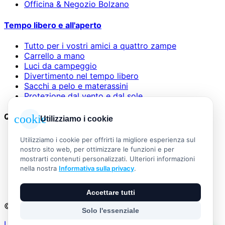
Officina & Negozio Bolzano
Tempo libero e all'aperto
Tutto per i vostri amici a quattro zampe
Carrello a mano
Luci da campeggio
Divertimento nel tempo libero
Sacchi a pelo e materassini
Protezione dal vento e dal sole
Questioni legali
cookie
Utilizziamo i cookie
AGB
Utilizziamo i cookie per offrirti la migliore esperienza sul
Informazioni legali
nostro sito web, per ottimizzare le funzioni e per
Informativa sulla privacy
mostrarti contenuti personalizzati. Ulteriori informazioni
Widerrufsbelehrung
nella nostra
Informativa sulla privacy
.
Versand & Zahlung
Vertrag widerrufen
Accettare tutti
© 2026 Outdoor Living Alle Rechte vorbehalten
Solo l'essenziale
Umsetzung: