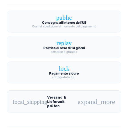
public
Consegna all'interno dell'UE
Costi di spedizione al momento del pagamento
replay
Politica di reso di 14 giorni
semplice e gratuito
lock
Pagamento sicuro
crittografato SSL
Versand &
expand_more
local_shipping
Lieferzeit
prüfen