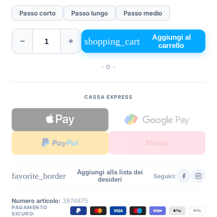
Passo corto
Passo lungo
Passo medio
Aggiungi al
shopping_cart
−
+
carrello
- O -
CASSA EXPRESS
Aggiungi alla lista dei
favorite_border
Seguici:
desideri
Numero articolo:
3874875
PAGAMENTO
SICURO: