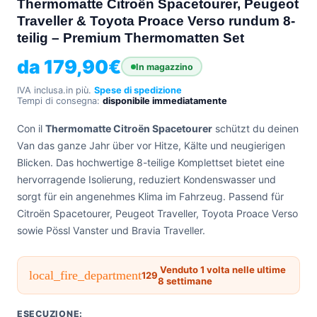
Thermomatte Citroën Spacetourer, Peugeot
Traveller & Toyota Proace Verso rundum 8-
+39
0471
phone
teilig – Premium Thermomatten Set
962
540
da
179,90
€
In magazzino
IVA inclusa.
in più.
Spese di spedizione
4.6
Tempi di consegna:
disponibile immediatamente
Google
Facebook
Con il
Thermomatte Citroën Spacetourer
schützt du deinen
Instagram
Van das ganze Jahr über vor Hitze, Kälte und neugierigen
Blicken. Das hochwertige 8-teilige Komplettset bietet eine
hervorragende Isolierung, reduziert Kondenswasser und
sorgt für ein angenehmes Klima im Fahrzeug. Passend für
Citroën Spacetourer, Peugeot Traveller, Toyota Proace Verso
sowie Pössl Vanster und Bravia Traveller.
Venduto 1 volta nelle ultime
local_fire_department
129
8 settimane
ESECUZIONE: