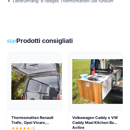
Lieferumfang: 8-teiliges Thermomatten-Set rundum
Prodotti consigliati
star
Thermomatten Renault
Volkswagen Caddy e VW
Trafic, Opel Vivaro,
Caddy Maxi Kitchen Box
Nissan NV300 & Fiat
Active
★★★★★
(1)