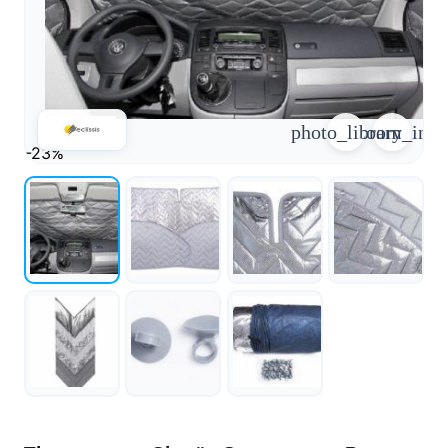
arrow_forward
person
favorite_border
shopping_cart
Accesso
Elenco dei desideri
Cestino della spesa
photo_library
zoom_in
Chi
-23%
groups
siamo
mail
Contattateci
help
FAQ
Conversione
car_repair
del veicolo
Tutti
article
gli
articoli
Assistenza
WhatsApp