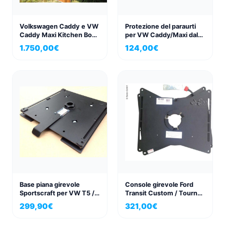
Volkswagen Caddy e VW
Protezione del paraurti
Caddy Maxi Kitchen Box
per VW Caddy/Maxi dal
Active
2004-2015 con paraurti
1.750,00
€
124,00
€
verniciato
Base piana girevole
Console girevole Ford
Sportscraft per VW T5 /
Transit Custom / Tourneo
T6, lato passeggero, con
lato passeggero, dal
299,90
€
321,00
€
certificato TÜV
modello 2012