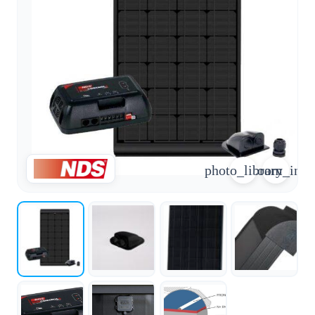
arrow_forward
person
favorite_border
shopping_cart
Accesso
Elenco dei desideri
Cestino della spesa
Chi
groups
siamo
mail
Contattateci
photo_library
zoom_in
help
FAQ
Conversione
car_repair
del veicolo
Tutti
article
gli
articoli
Assistenza
WhatsApp