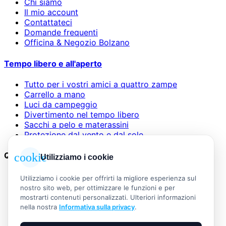
Chi siamo
Il mio account
Contattateci
Domande frequenti
Officina & Negozio Bolzano
Tempo libero e all'aperto
Tutto per i vostri amici a quattro zampe
Carrello a mano
Luci da campeggio
Divertimento nel tempo libero
Sacchi a pelo e materassini
Protezione dal vento e dal sole
Questioni legali
cookie
Utilizziamo i cookie
AGB
Utilizziamo i cookie per offrirti la migliore esperienza sul
Informazioni legali
nostro sito web, per ottimizzare le funzioni e per
Informativa sulla privacy
mostrarti contenuti personalizzati. Ulteriori informazioni
Widerrufsbelehrung
nella nostra
Informativa sulla privacy
.
Versand & Zahlung