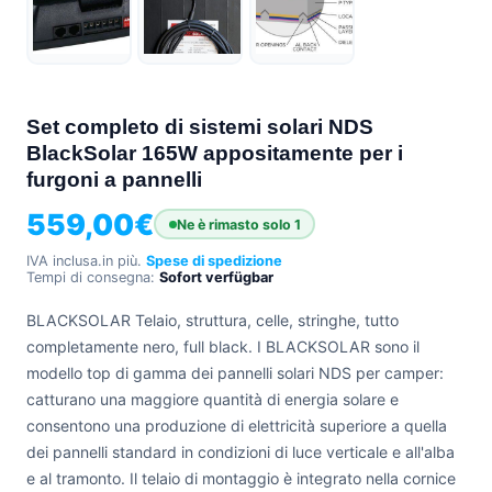
+39
0471
phone
962
540
Set completo di sistemi solari NDS
4.6
BlackSolar 165W appositamente per i
Google
furgoni a pannelli
Facebook
Instagram
559,00
€
Ne è rimasto solo 1
IVA inclusa.
in più.
Spese di spedizione
Tempi di consegna:
Sofort verfügbar
BLACKSOLAR Telaio, struttura, celle, stringhe, tutto
completamente nero, full black. I BLACKSOLAR sono il
modello top di gamma dei pannelli solari NDS per camper:
catturano una maggiore quantità di energia solare e
consentono una produzione di elettricità superiore a quella
dei pannelli standard in condizioni di luce verticale e all'alba
e al tramonto. Il telaio di montaggio è integrato nella cornice