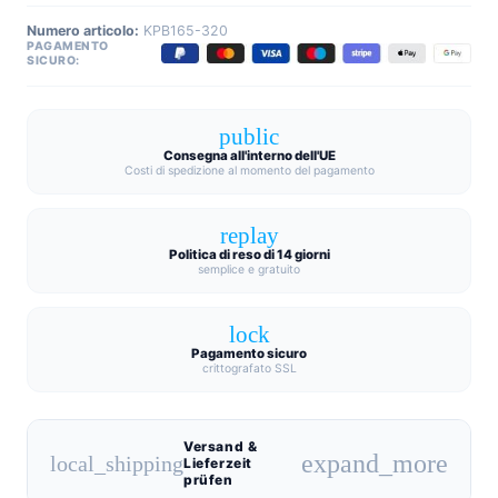
Numero articolo:
KPB165-320
PAGAMENTO
SICURO:
public
Consegna all'interno dell'UE
Costi di spedizione al momento del pagamento
replay
Politica di reso di 14 giorni
semplice e gratuito
lock
Pagamento sicuro
crittografato SSL
Versand &
expand_more
local_shipping
Lieferzeit
prüfen