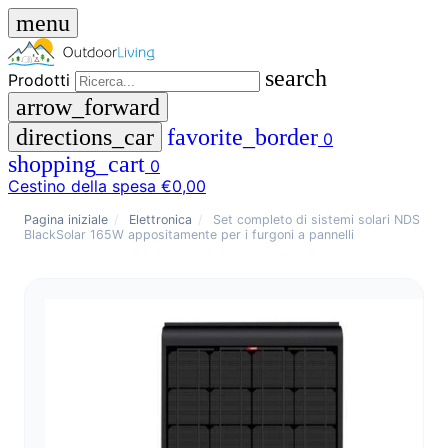
menu
search
Prodotti
arrow_forward
directions_car
favorite_border
0
shopping_cart
0
Cestino della spesa
€0,00
close
Pagina iniziale
/
Elettronica
/
Set completo di sistemi solari NDS
BlackSolar 165W appositamente per i furgoni a pannelli
menu
storefront
Menu
Negozio
🇩🇪
DE
🇮🇹
IT
Prodotti
search