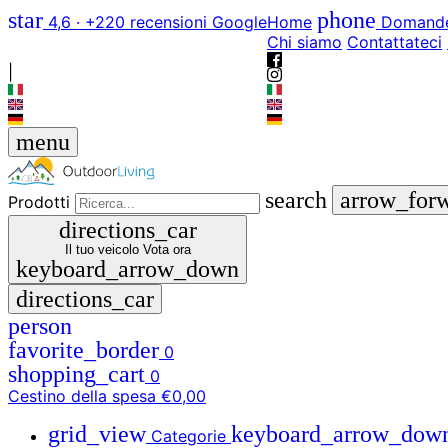
star
phone
4,6 · +220 recensioni Google
Home
Domande
Chi siamo
Contattateci
|
menu
search
arrow_for
Prodotti
directions_car
Il tuo veicolo
Vota ora
keyboard_arrow_down
directions_car
person
favorite_border
0
shopping_cart
0
Cestino della spesa
€0,00
grid_view
keyboard_arrow_dow
Categorie