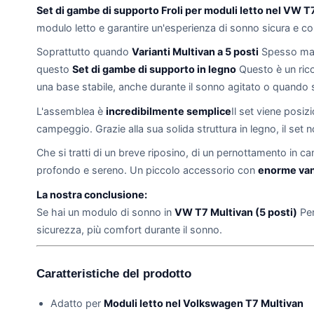
Set di gambe di supporto Froli per moduli letto nel VW T7
modulo letto e garantire un'esperienza di sonno sicura e co
Soprattutto quando
Varianti Multivan a 5 posti
Spesso manc
questo
Set di gambe di supporto in legno
Questo è un ric
una base stabile, anche durante il sonno agitato o quando 
L'assemblea è
incredibilmente semplice
Il set viene posiz
campeggio. Grazie alla sua solida struttura in legno, il set 
Che si tratti di un breve riposino, di un pernottamento in c
profondo e sereno. Un piccolo accessorio con
enorme vant
La nostra conclusione:
Se hai un modulo di sonno in
VW T7 Multivan (5 posti)
Per
sicurezza, più comfort durante il sonno.
Caratteristiche del prodotto
Adatto per
Moduli letto nel Volkswagen T7 Multivan