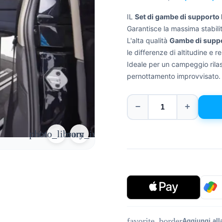
IL
Set di gambe di supporto 
Garantisce la massima stabili
L'alta qualità
Gambe di suppor
le differenze di altitudine e r
Ideale per un campeggio rilass
pernottamento improvvisato.
−
+
photo_library
zoom_in
favorite_border
Aggiungi alla