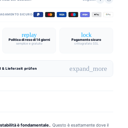
PAGAMENTO SICURO:
replay
lock
Politica di reso di 14 giorni
Pagamento sicuro
semplice e gratuito
crittografato SSL
expand_more
 & Lieferzeit prüfen
 stabilità è fondamentale.
. Questo è esattamente dove il