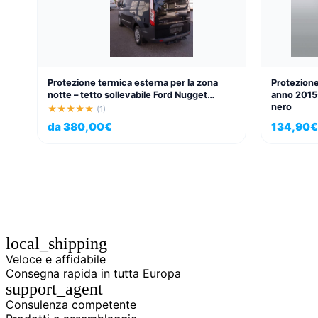
Protezione termica esterna per la zona
Protezion
notte – tetto sollevabile Ford Nugget
anno 2015-
Custom V362 fino al 2024
nero
★★★★★
(1)
da
380,00
€
134,90
€
local_shipping
Veloce e affidabile
Consegna rapida in tutta Europa
support_agent
Consulenza competente