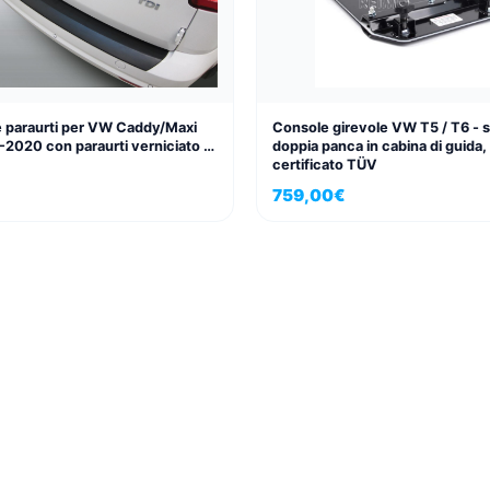
e paraurti per VW Caddy/Maxi
Console girevole VW T5 / T6 - s
2020 con paraurti verniciato o
doppia panca in cabina di guida,
certificato TÜV
759,00
€