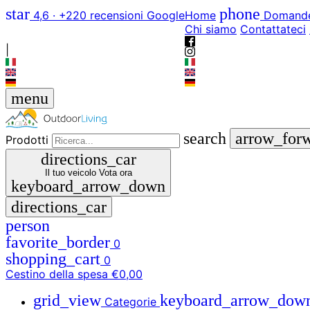
star
phone
4,6 · +220 recensioni Google
Home
Domande
Chi siamo
Contattateci
|
menu
search
arrow_for
Prodotti
directions_car
Il tuo veicolo
Vota ora
keyboard_arrow_down
directions_car
person
favorite_border
0
shopping_cart
0
Cestino della spesa
€0,00
grid_view
keyboard_arrow_dow
Categorie