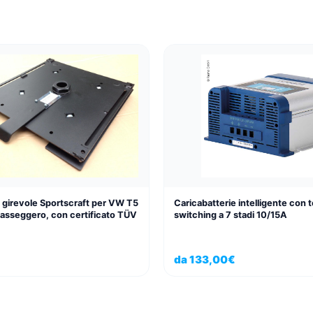
 girevole Sportscraft per VW T5
Caricabatterie intelligente con 
 passeggero, con certificato TÜV
switching a 7 stadi 10/15A
€
da
133,00
€