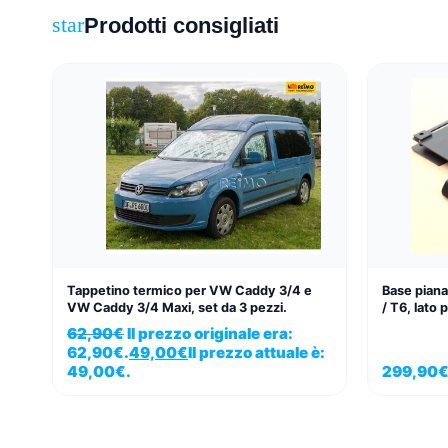
Prodotti consigliati
star
Tappetino termico per VW Caddy 3/4 e
Base piana
VW Caddy 3/4 Maxi, set da 3 pezzi.
/ T6, lato
62,90
€
Il prezzo originale era:
62,90€.
49,00
€
Il prezzo attuale è:
49,00€.
299,90