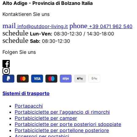
Alto Adige - Provincia di Bolzano Italia
Kontaktieren Sie uns
mail
phone
info@outdoor-living.it
+39 0471 962 540
schedule
Lun-Ven:
08:30-12:30 / 14:30-18:00
schedule
Sab:
08:30-12:30
Folgen Sie uns
Sistemi di trasporto
Portapacchi
Portabiciclette per l'aggancio di rimorchi
Portabiciclette per camper
Portabiciclette per porte posteriori sdoppiate
Portabiciclette per portellone posteriore
Accessori per portabici