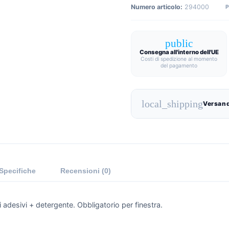
Numero articolo:
294000
public
Consegna all'interno dell'UE
Costi di spedizione al momento
del pagamento
local_shipping
Versand
Specifiche
Recensioni (0)
 di adesivi + detergente. Obbligatorio per finestra.