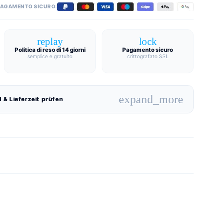
PAGAMENTO SICURO:
replay
lock
Politica di reso di 14 giorni
Pagamento sicuro
semplice e gratuito
crittografato SSL
expand_more
 & Lieferzeit prüfen