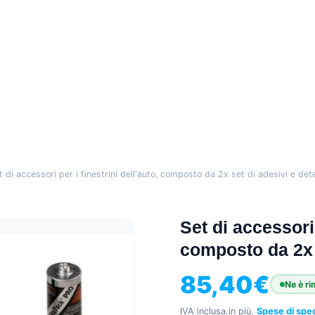
t di accessori per i finestrini dell'auto, composto da 2x set di adesivi e de
Set di accessori 
composto da 2x 
85,40
€
Ne è ri
IVA inclusa.
in più.
Spese di spe