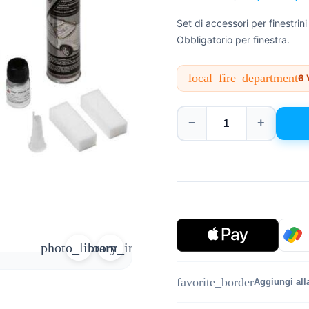
Set di accessori per finestrini
Obbligatorio per finestra.
local_fire_department
6
V
−
+
photo_library
zoom_in
favorite_border
Aggiungi alla