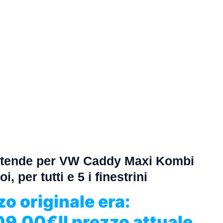
i tende per VW Caddy Maxi Kombi
i, per tutti e 5 i finestrini
zo originale era:
09,00
€
Il prezzo attuale