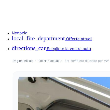
Negozio
local_fire_department
Offerte attuali
directions_car
Scegliete la vostra auto
Pagina iniziale
/
Offerte attuali
/
Set completo di tende per VW Ca