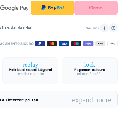
 lista dei desideri
Seguici:
PAGAMENTO SICURO:
replay
lock
Politica di reso di 14 giorni
Pagamento sicuro
semplice e gratuito
crittografato SSL
expand_more
 & Lieferzeit prüfen