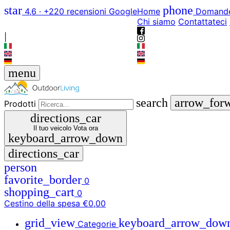
star
phone
4,6 · +220 recensioni Google
Home
Domande
Chi siamo
Contattateci
|
menu
search
arrow_for
Prodotti
directions_car
Il tuo veicolo
Vota ora
keyboard_arrow_down
directions_car
person
favorite_border
0
shopping_cart
0
Cestino della spesa
€0,00
grid_view
keyboard_arrow_dow
Categorie