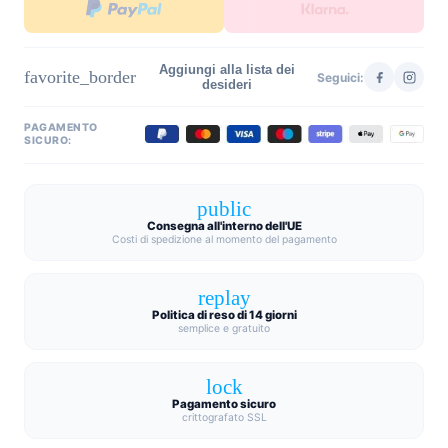
Aggiungi alla lista dei
favorite_border
Seguici:
desideri
PAGAMENTO
SICURO:
public
Consegna all'interno dell'UE
Costi di spedizione al momento del pagamento
replay
Politica di reso di 14 giorni
semplice e gratuito
lock
Pagamento sicuro
crittografato SSL