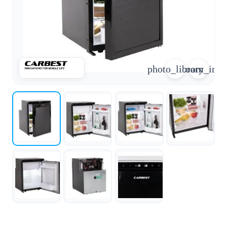
arrow_forward
person
favorite_border
shopping_cart
Accesso
Elenco dei desideri
Cestino della spesa
photo_library
zoom_in
Chi
groups
siamo
mail
Contattateci
help
FAQ
Conversione
car_repair
del veicolo
Tutti
article
gli
articoli
Assistenza
WhatsApp