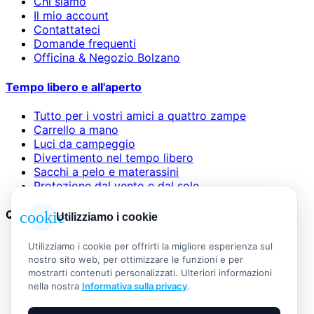
Chi siamo
Il mio account
Contattateci
Domande frequenti
Officina & Negozio Bolzano
Tempo libero e all'aperto
Tutto per i vostri amici a quattro zampe
Carrello a mano
Luci da campeggio
Divertimento nel tempo libero
Sacchi a pelo e materassini
Protezione dal vento e dal sole
Questioni legali
cookie
Utilizziamo i cookie
AGB
Utilizziamo i cookie per offrirti la migliore esperienza sul
Informazioni legali
nostro sito web, per ottimizzare le funzioni e per
Informativa sulla privacy
mostrarti contenuti personalizzati. Ulteriori informazioni
Widerrufsbelehrung
nella nostra
Informativa sulla privacy
.
Versand & Zahlung
Vertrag widerrufen