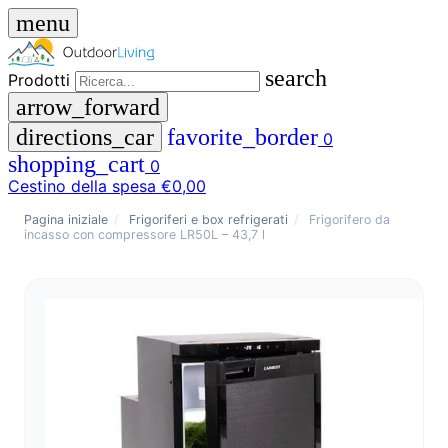
menu
search
Prodotti
arrow_forward
directions_car
favorite_border
0
shopping_cart
0
Cestino della spesa
€0,00
close
Pagina iniziale
/
Frigoriferi e box refrigerati
/
Frigorifero da
incasso con compressore LR50L – 43,7 l
menu
storefront
Menu
Negozio
🇩🇪
DE
🇮🇹
IT
Prodotti
search