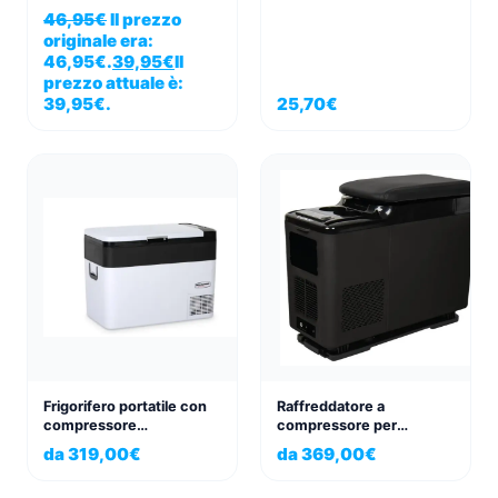
termica compatta per
46,95
€
Il prezzo
autobus e camper
originale era:
46,95€.
39,95
€
Il
prezzo attuale è:
39,95€.
25,70
€
Frigorifero portatile con
Raffreddatore a
compressore
compressore per
STYLE'N'COOL da 35 litri
console centrale, 14 litri,
da
319,00
€
da
369,00
€
– Frigorifero portatile
adatto per VW T5/T6,
12V/24V con funzione
possibilità di batteria