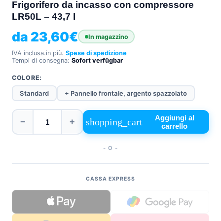
Frigorifero da incasso con compressore
+39
LR50L – 43,7 l
0471
phone
962
da
23,60
€
In magazzino
540
IVA inclusa.
in più.
Spese di spedizione
Tempi di consegna:
Sofort verfügbar
4.6
Google
COLORE:
Facebook
Standard
+ Pannello frontale, argento spazzolato
Instagram
Aggiungi al
shopping_cart
−
+
carrello
- O -
CASSA EXPRESS