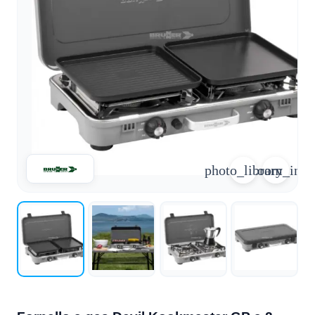
arrow_forward
person
favorite_border
shopping_cart
Accesso
Elenco dei desideri
Cestino della spesa
Chi
groups
siamo
mail
Contattateci
photo_library
zoom_in
help
FAQ
Conversione
car_repair
del veicolo
Tutti
article
gli
articoli
Assistenza
WhatsApp