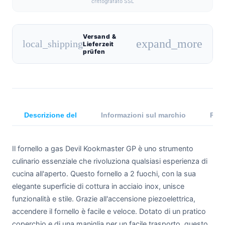
crittografato SSL
Versand &
expand_more
local_shipping
Lieferzeit
prüfen
Descrizione del
Informazioni sul marchio
Rece
Il fornello a gas Devil Kookmaster GP è uno strumento
culinario essenziale che rivoluziona qualsiasi esperienza di
cucina all'aperto. Questo fornello a 2 fuochi, con la sua
elegante superficie di cottura in acciaio inox, unisce
funzionalità e stile. Grazie all'accensione piezoelettrica,
accendere il fornello è facile e veloce. Dotato di un pratico
coperchio e di una maniglia per un facile trasporto, questo