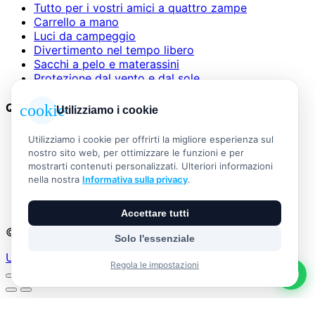
Tutto per i vostri amici a quattro zampe
Carrello a mano
Luci da campeggio
Divertimento nel tempo libero
Sacchi a pelo e materassini
Protezione dal vento e dal sole
Questioni legali
cookie
Utilizziamo i cookie
AGB
Utilizziamo i cookie per offrirti la migliore esperienza sul
Informazioni legali
nostro sito web, per ottimizzare le funzioni e per
Informativa sulla privacy
mostrarti contenuti personalizzati. Ulteriori informazioni
Widerrufsbelehrung
nella nostra
Informativa sulla privacy
.
Versand & Zahlung
Vertrag widerrufen
Accettare tutti
© 2026 Outdoor Living Alle Rechte vorbehalten
Solo l'essenziale
Umsetzung:
Regola le impostazioni