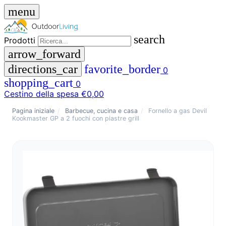
menu
search
Prodotti
arrow_forward
directions_car
favorite_border
0
shopping_cart
0
Cestino della spesa
€0,00
close
Pagina iniziale
/
Barbecue, cucina e casa
/
Fornello a gas Devil
Kookmaster GP a 2 fuochi con piastre grill
menu
storefront
Menu
Negozio
🇩🇪
DE
🇮🇹
IT
Prodotti
search