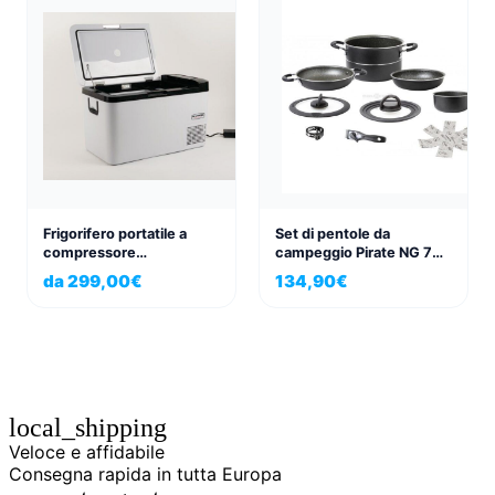
Frigorifero portatile a
Set di pentole da
compressore
campeggio Pirate NG 7+1
STYLE'N'COOL – 26 l |
Ø 24
da
299,00
€
134,90
€
McCamping
local_shipping
Veloce e affidabile
Consegna rapida in tutta Europa