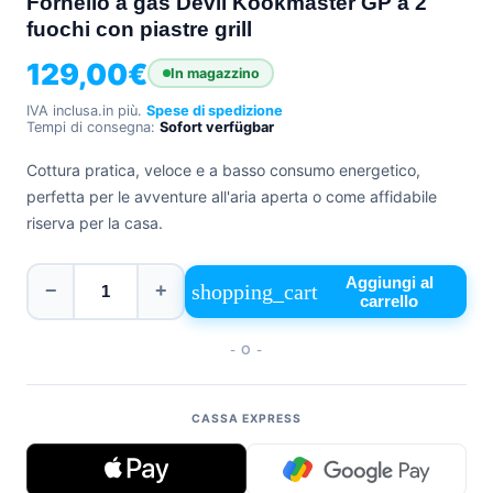
Fornello a gas Devil Kookmaster GP a 2
fuochi con piastre grill
+39
0471
phone
129,00
€
962
In magazzino
540
IVA inclusa.
in più.
Spese di spedizione
Tempi di consegna:
Sofort verfügbar
4.6
Google
Cottura pratica, veloce e a basso consumo energetico,
Facebook
perfetta per le avventure all'aria aperta o come affidabile
Instagram
riserva per la casa.
Aggiungi al
shopping_cart
−
+
carrello
- O -
CASSA EXPRESS