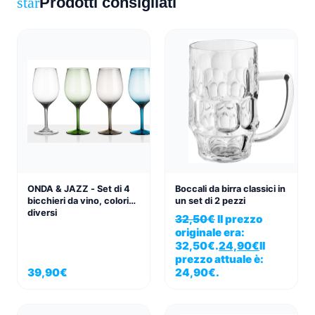
Prodotti consigliati
star
ONDA & JAZZ - Set di 4
Boccali da birra classici in
bicchieri da vino, colori
un set di 2 pezzi
diversi
32,50
€
Il prezzo
originale era:
32,50€.
24,90
€
Il
prezzo attuale è:
39,90
€
24,90€.