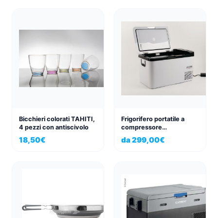
Bicchieri colorati TAHITI,
Frigorifero portatile a
4 pezzi con antiscivolo
compressore
STYLE'N'COOL – 26 l |
18,50
€
da
299,00
€
McCamping