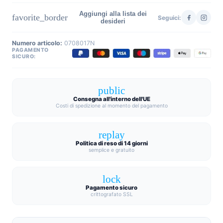
Aggiungi alla lista dei
favorite_border
Seguici:
desideri
Numero articolo:
0708017N
PAGAMENTO
SICURO:
public
Consegna all'interno dell'UE
Costi di spedizione al momento del pagamento
replay
Politica di reso di 14 giorni
semplice e gratuito
lock
Pagamento sicuro
crittografato SSL