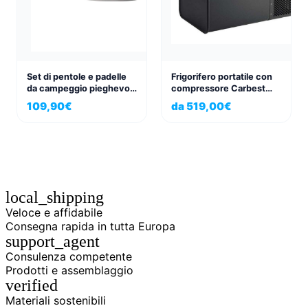
Set di pentole e padelle
Frigorifero portatile con
da campeggio pieghevoli
compressore Carbest
in silicone di alta qualità,
PowerCooler 45L 12V /
109,90
€
da
519,00
€
Pasta al Volo
24V
local_shipping
Veloce e affidabile
Consegna rapida in tutta Europa
support_agent
Consulenza competente
Prodotti e assemblaggio
verified
Materiali sostenibili