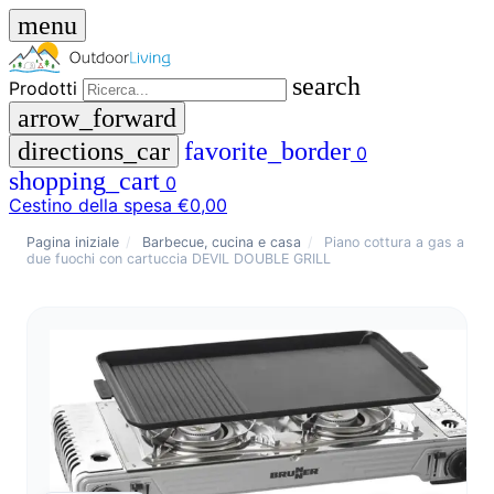
menu
search
Prodotti
arrow_forward
directions_car
favorite_border
0
shopping_cart
0
Cestino della spesa
€0,00
close
Pagina iniziale
/
Barbecue, cucina e casa
/
Piano cottura a gas a
due fuochi con cartuccia DEVIL DOUBLE GRILL
menu
storefront
Menu
Negozio
🇩🇪
DE
🇮🇹
IT
Prodotti
search