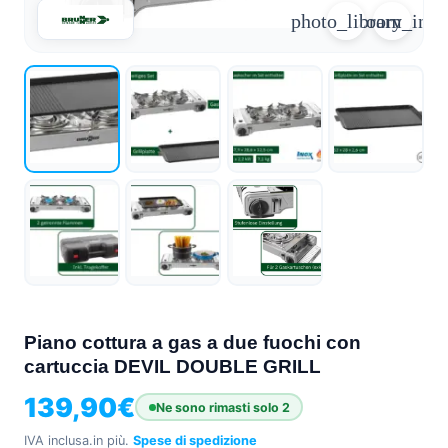
photo_library
zoom_in
arrow_forward
person
favorite_border
shopping_cart
Accesso
Elenco dei desideri
Cestino della spesa
Chi
groups
siamo
mail
Contattateci
help
FAQ
Conversione
car_repair
del veicolo
Tutti
Piano cottura a gas a due fuochi con
article
gli
cartuccia DEVIL DOUBLE GRILL
articoli
139,90
€
Ne sono rimasti solo 2
Assistenza
WhatsApp
IVA inclusa.
in più.
Spese di spedizione