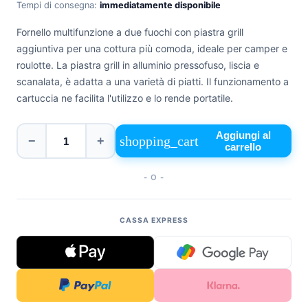
Tempi di consegna:
immediatamente disponibile
+39
0471
Fornello multifunzione a due fuochi con piastra grill
phone
962
aggiuntiva per una cottura più comoda, ideale per camper e
540
roulotte. La piastra grill in alluminio pressofuso, liscia e
scanalata, è adatta a una varietà di piatti. Il funzionamento a
4.6
cartuccia ne facilita l'utilizzo e lo rende portatile.
Google
Facebook
Instagram
Aggiungi al
shopping_cart
−
+
carrello
- O -
CASSA EXPRESS